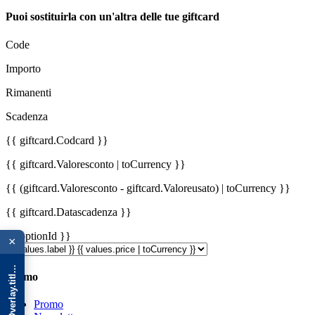
Puoi sostituirla con un'altra delle tue giftcard
Code
Importo
Rimanenti
Scadenza
{{ giftcard.Codcard }}
{{ giftcard.Valoresconto | toCurrency }}
{{ (giftcard.Valoresconto - giftcard.Valoreusato) | toCurrency }}
{{ giftcard.Datascadenza }}
{{ advOverlay.title || 'Promo' }}
{{ optionId }}
×
Promo
Promo