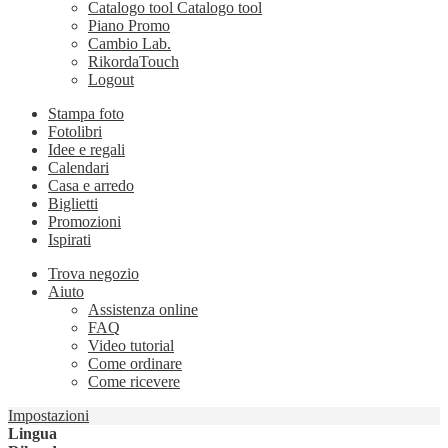
Catalogo tool
Catalogo tool
Piano Promo
Cambio Lab.
RikordaTouch
Logout
Stampa foto
Fotolibri
Idee e regali
Calendari
Casa e arredo
Biglietti
Promozioni
Ispirati
Trova negozio
Aiuto
Assistenza online
FAQ
Video tutorial
Come ordinare
Come ricevere
Impostazioni
Lingua