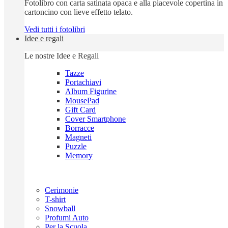
Fotolibro con carta satinata opaca e alla piacevole copertina in
cartoncino con lieve effetto telato.
Vedi tutti i fotolibri
Idee e regali
Le nostre Idee e Regali
Tazze
Portachiavi
Album Figurine
MousePad
Gift Card
Cover Smartphone
Borracce
Magneti
Puzzle
Memory
Cerimonie
T-shirt
Snowball
Profumi Auto
Per la Scuola