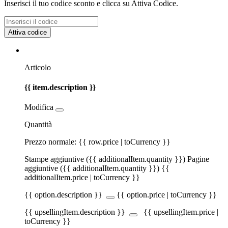
Inserisci il tuo codice sconto e clicca su Attiva Codice.
Attiva
codice
Articolo
{{ item.description }}
Modifica
Quantità
Prezzo normale:
{{ row.price | toCurrency }}
Stampe aggiuntive (
{{ additionalItem.quantity }}
)
Pagine
aggiuntive (
{{ additionalItem.quantity }}
)
{{
additionalItem.price | toCurrency }}
{{ option.description }}
{{ option.price | toCurrency }}
{{ upsellingItem.description }}
{{ upsellingItem.price |
toCurrency }}