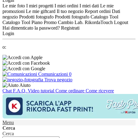
Login
Le mie foto
I miei progetti
I miei ordini
I miei dati
Le mie
promozioni
Le mie giftcard
Il tuo negozio
Report ordini
Dati
negozio
Prodotti fotografo
Prodotti fotografo
Catalogo Tool
Catalogo Tool
Piano Promo
Cambio Lab.
RikordaTouch
Logout
Hai dimenticato la password?
Registrati
Login
o:
Comunicazioni
0
Trova negozio
Aiuto
Chat
F.A.Q.
Video tutorial
Come ordinare
Come ricevere
Menu
Cerca
Cerca