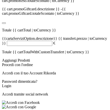
cart.promoReso.totaleScontato | toCurrency }}
{{ cart.promoGiftcard.descrizione }}
-{{
cart.promoGiftcard.totaleScontato | toCurrency }}
Totale
{{ cartTotal | toCurrency }}
{{cartaServiziOption.descrizione}}
{{ transfert.prezzo | toCurrency
}}
€
Totale
{{ cartTotalWithCustomTransfert | toCurrency }}
Aggiungi Prodotti
Procedi con l'ordine
Accedi con il tuo Account Rikorda
Password dimenticata?
Login
Accedi tramite social network