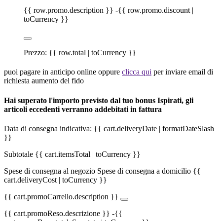
{{ row.promo.description }}
-{{ row.promo.discount |
toCurrency }}
Prezzo:
{{ row.total | toCurrency }}
puoi pagare in anticipo online oppure
clicca qui
per inviare email di
richiesta aumento del fido
Hai superato l'importo previsto dal tuo bonus Ispirati, gli
articoli eccedenti verranno addebitati in fattura
Data di consegna indicativa:
{{ cart.deliveryDate | formatDateSlash
}}
Subtotale
{{ cart.itemsTotal | toCurrency }}
Spese di consegna al negozio
Spese di consegna a domicilio
{{
cart.deliveryCost | toCurrency }}
{{ cart.promoCarrello.description }}
{{ cart.promoReso.descrizione }}
-{{