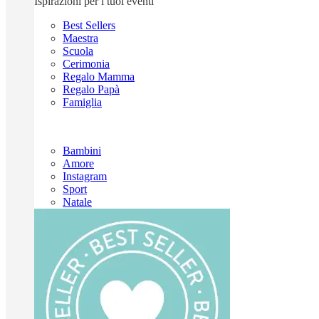
Ispirazioni per i tuoi eventi
Best Sellers
Maestra
Scuola
Cerimonia
Regalo Mamma
Regalo Papà
Famiglia
Bambini
Amore
Instagram
Sport
Natale