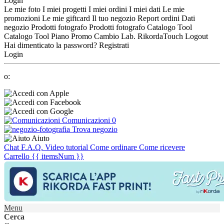
Login
Le mie foto
I miei progetti
I miei ordini
I miei dati
Le mie
promozioni
Le mie giftcard
Il tuo negozio
Report ordini
Dati
negozio
Prodotti fotografo
Prodotti fotografo
Catalogo Tool
Catalogo Tool
Piano Promo
Cambio Lab.
RikordaTouch
Logout
Hai dimenticato la password?
Registrati
Login
o:
Comunicazioni
0
Trova negozio
Aiuto
Chat
F.A.Q.
Video tutorial
Come ordinare
Come ricevere
Carrello
{{ itemsNum }}
Menu
Cerca