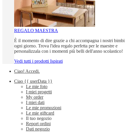
REGALO MAESTRA
È il momento di dire grazie a chi accompagna i nostri bimbi
ogni giorno. Trova l'idea regalo perfetta per le maestre e
personalizzala con i momenti più belli dell'anno scolastico!
Vedi tutti i prodotti Ispirati
Ciao!
Accedi
.
Ciao
{{ userData }}
Le mie foto
I miei progetti
My order
I miei dati
Le mie promozioni
Le mie giftcard
Il tuo negozio
Report ordini
Dati negozio