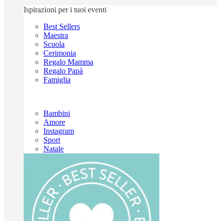
Ispirazioni per i tuoi eventi
Best Sellers
Maestra
Scuola
Cerimonia
Regalo Mamma
Regalo Papà
Famiglia
Bambini
Amore
Instagram
Sport
Natale