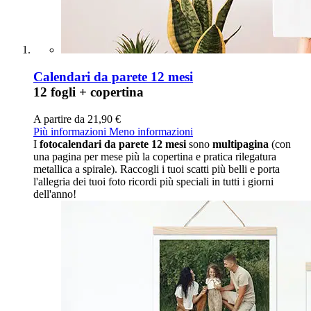
Calendari da parete 12 mesi
12 fogli + copertina
A partire da
21,90 €
Più informazioni
Meno informazioni
I
fotocalendari da parete 12 mesi
sono
multipagina
(con
una pagina per mese più la copertina e pratica rilegatura
metallica a spirale). Raccogli i tuoi scatti più belli e porta
l'allegria dei tuoi foto ricordi più speciali in tutti i giorni
dell'anno!