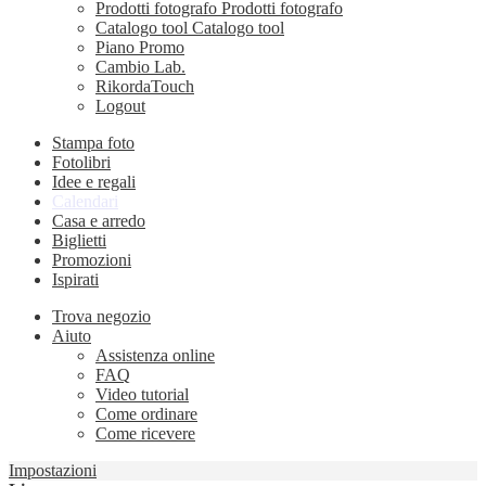
Prodotti fotografo
Prodotti fotografo
Catalogo tool
Catalogo tool
Piano Promo
Cambio Lab.
RikordaTouch
Logout
Stampa foto
Fotolibri
Idee e regali
Calendari
Casa e arredo
Biglietti
Promozioni
Ispirati
Trova negozio
Aiuto
Assistenza online
FAQ
Video tutorial
Come ordinare
Come ricevere
Impostazioni