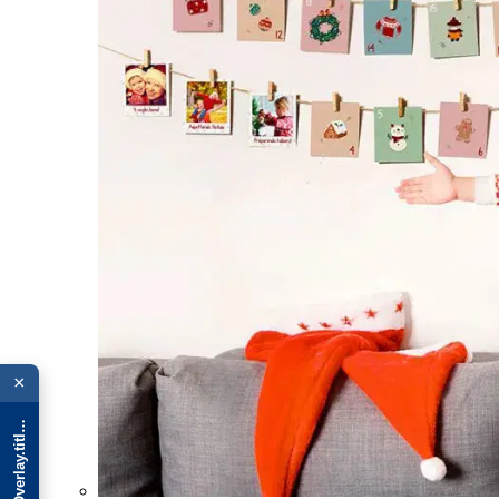
{{ advOverlay.title || 'Promo' }}
×