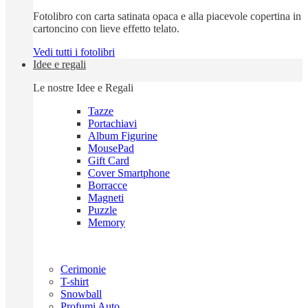
Fotolibro con carta satinata opaca e alla piacevole copertina in
cartoncino con lieve effetto telato.
Vedi tutti i fotolibri
Idee e regali
Le nostre Idee e Regali
Tazze
Portachiavi
Album Figurine
MousePad
Gift Card
Cover Smartphone
Borracce
Magneti
Puzzle
Memory
Cerimonie
T-shirt
Snowball
Profumi Auto