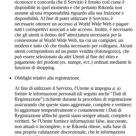
riconosce e concorda che il Servizio è fornito così come è
disponibile in quel momento e che pertanto Rikorda non
assume alcuna responsabilità riguardo alla sua fruizione e
disponibilità. Al fine di poter utilizzare il Servizio, è
necessario ottenere un accesso al World Wide Web e pagare
tutti i corrispettivi associati a tale accesso. Inoltre, è necessario
che gli utenti si dotino dell"attrezzatura necessaria per la
connessione al World Wide Web, tra cui un computer, un
modem e tutto ciò che risulta necessario per collegarsi. Alcuni
utenti corrispondono ad un punto vendita (fotonegozio), che
può essere selezionato da altri Utenti al fine del ritiro e
pagamento dei prodotti (es. stampe, ecc.) ordinati mediante le
funzioni di shopping.
Obblighi relativi alla registrazione
Al fine di utilizzare il Servizio, l'Utente si impegna a: a)
fornire le informazioni personali (di seguito anche "Dati di
Registrazione") richieste durante la procedura di registrazione
assicurando che queste siano aggiornate, complete e veritiere;
b) aggiornare tempestivamente e costantemente i Dati di
Registrazione affinchè questi siano sempre attuali, completi e
veritieri. Se l'Utente fornisce informazioni false, inaccurate,
non attuali o incomplete, o se Rikorda ritiene, sulla base di
una propria valutazione discrezionale, che le informazioni