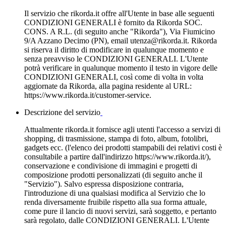
Il servizio che rikorda.it offre all'Utente in base alle seguenti
CONDIZIONI GENERALI è fornito da Rikorda SOC.
CONS. A R.L. (di seguito anche "Rikorda"), Via Fiumicino
9/A Azzano Decimo (PN), email utenza@rikorda.it. Rikorda
si riserva il diritto di modificare in qualunque momento e
senza preavviso le CONDIZIONI GENERALI. L'Utente
potrà verificare in qualunque momento il testo in vigore delle
CONDIZIONI GENERALI, così come di volta in volta
aggiornate da Rikorda, alla pagina residente al URL:
https://www.rikorda.it/customer-service.
Descrizione del servizio
Attualmente rikorda.it fornisce agli utenti l'accesso a servizi di
shopping, di trasmissione, stampa di foto, album, fotolibri,
gadgets ecc. (l'elenco dei prodotti stampabili dei relativi costi è
consultabile a partire dall'indirizzo https://www.rikorda.it/),
conservazione e condivisione di immagini e progetti di
composizione prodotti personalizzati (di seguito anche il
"Servizio"). Salvo espressa disposizione contraria,
l'introduzione di una qualsiasi modifica al Servizio che lo
renda diversamente fruibile rispetto alla sua forma attuale,
come pure il lancio di nuovi servizi, sarà soggetto, e pertanto
sarà regolato, dalle CONDIZIONI GENERALI. L'Utente