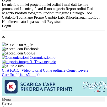
Login
Le mie foto
I miei progetti
I miei ordini
I miei dati
Le mie
promozioni
Le mie giftcard
Il tuo negozio
Report ordini
Dati
negozio
Prodotti fotografo
Prodotti fotografo
Catalogo Tool
Catalogo Tool
Piano Promo
Cambio Lab.
RikordaTouch
Logout
Hai dimenticato la password?
Registrati
Login
o:
Comunicazioni
0
Trova negozio
Aiuto
Chat
F.A.Q.
Video tutorial
Come ordinare
Come ricevere
Carrello
{{ itemsNum }}
Menu
Cerca