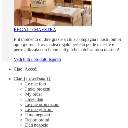
REGALO MAESTRA
È il momento di dire grazie a chi accompagna i nostri bimbi
ogni giorno. Trova l'idea regalo perfetta per le maestre e
personalizzala con i momenti più belli dell'anno scolastico!
Vedi tutti i prodotti Ispirati
Ciao!
Accedi
.
Ciao
{{ userData }}
Le mie foto
I miei progetti
My order
I miei dati
Le mie promozioni
Le mie giftcard
Il tuo negozio
Report ordini
Dati negozio