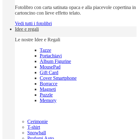
Fotolibro con carta satinata opaca e alla piacevole copertina in
cartoncino con lieve effetto telato.
Vedi tutti i fotolibri
Idee e regali
Le nostre Idee e Regali
Tazze
Portachiavi
Album Figurine
MousePad
Gift Card
Cover Smartphone
Borracce
Magneti
Puzzle
Memory
Cerimonie
T-shirt
Snowball
Profumi Auto