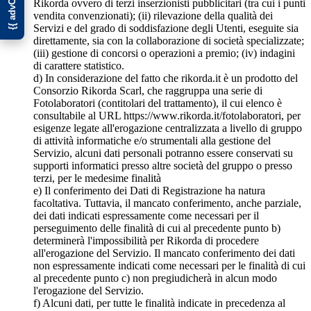
Rikorda ovvero di terzi inserzionisti pubblicitari (tra cui i punti
vendita convenzionati); (ii) rilevazione della qualità dei
Servizi e del grado di soddisfazione degli Utenti, eseguite sia
direttamente, sia con la collaborazione di società specializzate;
(iii) gestione di concorsi o operazioni a premio; (iv) indagini
di carattere statistico.
d) In considerazione del fatto che rikorda.it è un prodotto del
Consorzio Rikorda Scarl, che raggruppa una serie di
Fotolaboratori (contitolari del trattamento), il cui elenco è
consultabile al URL https://www.rikorda.it/fotolaboratori, per
esigenze legate all'erogazione centralizzata a livello di gruppo
di attività informatiche e/o strumentali alla gestione del
Servizio, alcuni dati personali potranno essere conservati su
supporti informatici presso altre società del gruppo o presso
terzi, per le medesime finalità
e) Il conferimento dei Dati di Registrazione ha natura
facoltativa. Tuttavia, il mancato conferimento, anche parziale,
dei dati indicati espressamente come necessari per il
perseguimento delle finalità di cui al precedente punto b)
determinerà l'impossibilità per Rikorda di procedere
all'erogazione del Servizio. Il mancato conferimento dei dati
non espressamente indicati come necessari per le finalità di cui
al precedente punto c) non pregiudicherà in alcun modo
l'erogazione del Servizio.
f) Alcuni dati, per tutte le finalità indicate in precedenza al