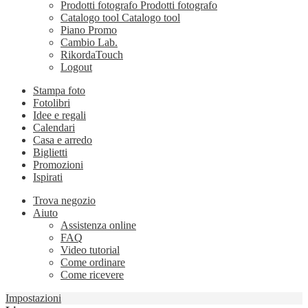
Prodotti fotografo
Prodotti fotografo
Catalogo tool
Catalogo tool
Piano Promo
Cambio Lab.
RikordaTouch
Logout
Stampa foto
Fotolibri
Idee e regali
Calendari
Casa e arredo
Biglietti
Promozioni
Ispirati
Trova negozio
Aiuto
Assistenza online
FAQ
Video tutorial
Come ordinare
Come ricevere
Impostazioni