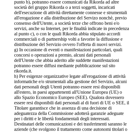
punto b), potranno essere comunicati da Rikorda ad altre
società del gruppo Rikorda o a terzi soggetti, incaricati
dell'esecuzione di attività direttamente connesse e strumentali
all'erogazione e alla distribuzione del Servizo nonchè, previo
consenso dell'Utente, a società terze che offrono beni e/o
servizi, anche su Internet, per le finalità indicate in precedenza
al punto c), o con le quali Rikorda abbia stipulato accordi
commerciali o di partnership volti a favorire la diffusione e
distribuzione del Servizio ovvero l'offerta di nuovi servizi.
g) In occasione di eventi o manifestazioni particolari, quali
concorsi o operazioni a premio, alcuni dati personali
dell'Utente che abbia aderito alle suddette manifestazioni
potranno essere diffusi mediante pubblicazione sul sito
rikorda.it.
h) Per esigenze organizzative legate all'erogazione di attività
informatiche e/o strumentali alla gestione del Servizio, alcuni
dati personali degli Utenti potranno essere resi disponibili
all'estero, in paesi appartenenti all'Unione Europea (UE) o
allo Spazio Economico Europeo (SEE). Qualora dovessero
essere resi disponibili dati personali al di fuori di UE o SEE, il
Titolare garantisce che in assenza di una decisione di
adeguatezza della Commissione adotterà garanzie adeguate
per i diritti e le libertà fondamentali degli interessati.
Destinatari delle comunicazioni e dei trasferimenti saranno le
aziende (che svolgono il trattamento come autonomi titolari o