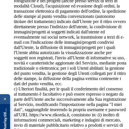
fotografiche e dei progetti (anche presso servizi di terzi in
modalità Cloud), l'acquisizione ed evasione degli ordini, la
transazione elettronica di pagamento dell'ordine, la spedizione
delle stampe al punto vendita convenzionato (autonomo
titolare del trattamento) indicato dall'Utente per il ritiro ovvero
direttamente presso l'indirizzo dell'utente, la condivisione di
immagini/progetti ai soggetti indicati dall'utente ed
eventualmente sui social network, la trasmissione a terzi di e-
mail con l'indicazione delle immagini/progetti condivisi
dall'Utente, la diffusione di immagini/progetti per i quali
l'Utente abbia autorizzato la visualizzazione anche per
soggetti non registrati, l'invio all'Utente di informative su uso,
novità e caratteristiche aggiornate del Servizio, mediante posta
tradizionale o elettronica; per i soli Utenti abilitati: la gestione
del punto vendita, la gestione degli Utenti collegati per il ritiro
delle stampe, la diffusione della pagina-vetrina contenente i
dati del punto vendita, ecc.
c) Ulteriori finalità, per le quali il conferimento del consenso
{{ advOverlay.title || 'Promo' }}
al trattamento è facoltativo e può essere espresso o negato da
×
parte dell'Utente anche successivamente alla Sua registrazione
al Servizio, modificando l'impostazione nella pagina "I miei
dati", raggiungibile inserendo la propria username e password
all'URL https://www.rikorda.it, consistono in: (i) inoltro di
informazioni commerciali, marketing e indagini di mercato,
invio di materiale pubblicitario relativo a prodotti e servizi di