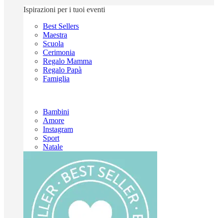
Ispirazioni per i tuoi eventi
Best Sellers
Maestra
Scuola
Cerimonia
Regalo Mamma
Regalo Papà
Famiglia
Bambini
Amore
Instagram
Sport
Natale