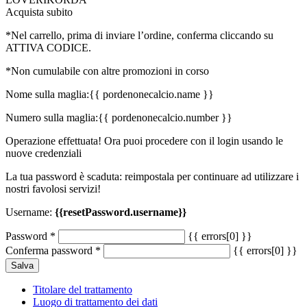
Acquista subito
*Nel carrello, prima di inviare l’ordine, conferma cliccando su
ATTIVA CODICE.
*Non cumulabile con altre promozioni in corso
Nome sulla maglia:
{{ pordenonecalcio.name }}
Numero sulla maglia:
{{ pordenonecalcio.number }}
Operazione effettuata! Ora puoi procedere con il login usando le
nuove credenziali
La tua password è scaduta: reimpostala per continuare ad utilizzare i
nostri favolosi servizi!
Username:
{{resetPassword.username}}
Password
*
{{ errors[0] }}
Conferma password
*
{{ errors[0] }}
Salva
Titolare del trattamento
Luogo di trattamento dei dati