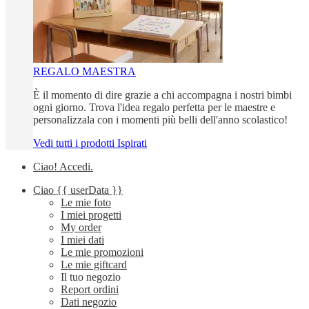
REGALO MAESTRA
È il momento di dire grazie a chi accompagna i nostri bimbi
ogni giorno. Trova l'idea regalo perfetta per le maestre e
personalizzala con i momenti più belli dell'anno scolastico!
Vedi tutti i prodotti Ispirati
Ciao!
Accedi
.
Ciao
{{ userData }}
Le mie foto
I miei progetti
My order
I miei dati
Le mie promozioni
Le mie giftcard
Il tuo negozio
Report ordini
Dati negozio