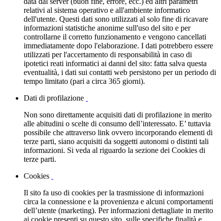
data dal server (buon fine, errore, ecc.) ed altri parametri
relativi al sistema operativo e all'ambiente informatico
dell'utente. Questi dati sono utilizzati al solo fine di ricavare
informazioni statistiche anonime sull'uso del sito e per
controllarne il corretto funzionamento e vengono cancellati
immediatamente dopo l'elaborazione. I dati potrebbero essere
utilizzati per l'accertamento di responsabilità in caso di
ipotetici reati informatici ai danni del sito: fatta salva questa
eventualità, i dati sui contatti web persistono per un periodo di
tempo limitato (pari a circa 365 giorni).
Dati di profilazione
Non sono direttamente acquisiti dati di profilazione in merito
alle abitudini o scelte di consumo dell’interessato. E’ tuttavia
possibile che attraverso link ovvero incorporando elementi di
terze parti, siano acquisiti da soggetti autonomi o distinti tali
informazioni. Si veda al riguardo la sezione dei Cookies di
terze parti.
Cookies
Il sito fa uso di cookies per la trasmissione di informazioni
circa la connessione e la provenienza e alcuni comportamenti
dell’utente (marketing). Per informazioni dettagliate in merito
ai cookie presenti su questo sito, sulle specifiche finalità e