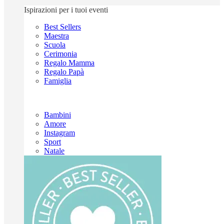
Ispirazioni per i tuoi eventi
Best Sellers
Maestra
Scuola
Cerimonia
Regalo Mamma
Regalo Papà
Famiglia
Bambini
Amore
Instagram
Sport
Natale