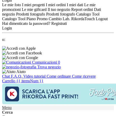
Login
Le mie foto
I miei progetti
I miei ordini
I miei dati
Le mie
promozioni
Le mie giftcard
Il tuo negozio
Report ordini
Dati
negozio
Prodotti fotografo
Prodotti fotografo
Catalogo Tool
Catalogo Tool
Piano Promo
Cambio Lab.
RikordaTouch
Logout
Hai dimenticato la password?
Registrati
Login
o:
Comunicazioni
0
Trova negozio
Aiuto
Chat
F.A.Q.
Video tutorial
Come ordinare
Come ricevere
Carrello
{{ itemsNum }}
Menu
Cerca