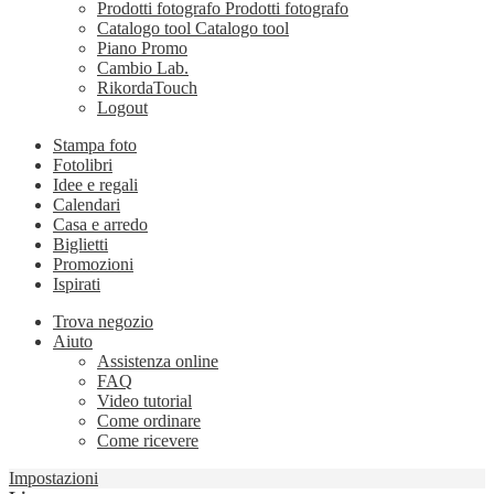
Prodotti fotografo
Prodotti fotografo
Catalogo tool
Catalogo tool
Piano Promo
Cambio Lab.
RikordaTouch
Logout
Stampa foto
Fotolibri
Idee e regali
Calendari
Casa e arredo
Biglietti
Promozioni
Ispirati
Trova negozio
Aiuto
Assistenza online
FAQ
Video tutorial
Come ordinare
Come ricevere
Impostazioni