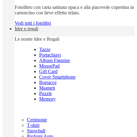
Fotolibro con carta satinata opaca e alla piacevole copertina in
cartoncino con lieve effetto telato.
Vedi tutti i fotolibri
Idee e regali
Le nostre Idee e Regali
Tazze
Portachiavi
Album Figurine
MousePad
Gift Card
Cover Smartphone
Borracce
Magneti
Puzzle
Memory
Cerimonie
T-shirt
Snowball
Profumi Auto