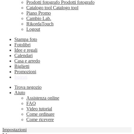
Prodotti fotografo
Prodotti fotografo
Catalogo tool
Catalogo tool
Piano Promo
Cambio Lab.
RikordaTouch
Logout
Stampa foto
Fotolibri
Idee e regali
Calendari
Casa e arredo
Biglietti
Promozioni
Ispirati
Trova negozio
Aiuto
Assistenza online
FAQ
Video tutorial
Come ordinare
Come ricevere
Impostazioni