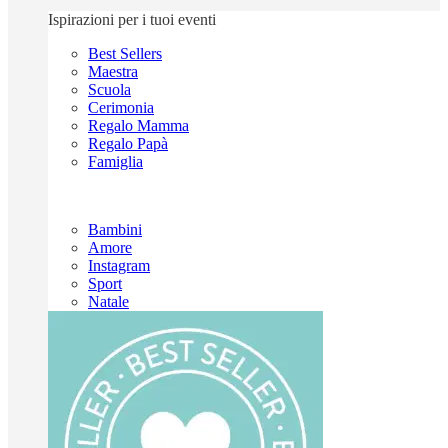
Ispirazioni per i tuoi eventi
Best Sellers
Maestra
Scuola
Cerimonia
Regalo Mamma
Regalo Papà
Famiglia
Bambini
Amore
Instagram
Sport
Natale