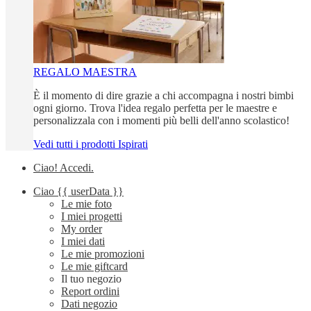
REGALO MAESTRA
È il momento di dire grazie a chi accompagna i nostri bimbi
ogni giorno. Trova l'idea regalo perfetta per le maestre e
personalizzala con i momenti più belli dell'anno scolastico!
Vedi tutti i prodotti Ispirati
Ciao!
Accedi
.
Ciao
{{ userData }}
Le mie foto
I miei progetti
My order
I miei dati
Le mie promozioni
Le mie giftcard
Il tuo negozio
Report ordini
Dati negozio