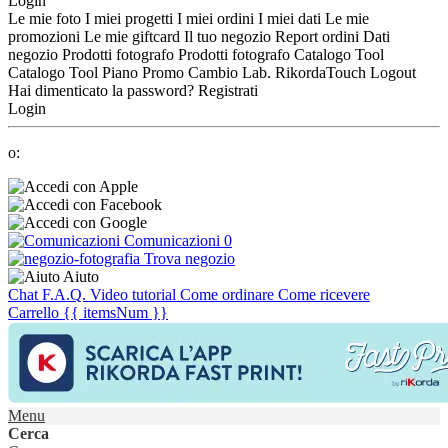
Login
Le mie foto
I miei progetti
I miei ordini
I miei dati
Le mie
promozioni
Le mie giftcard
Il tuo negozio
Report ordini
Dati
negozio
Prodotti fotografo
Prodotti fotografo
Catalogo Tool
Catalogo Tool
Piano Promo
Cambio Lab.
RikordaTouch
Logout
Hai dimenticato la password?
Registrati
Login
o:
Comunicazioni
0
Trova negozio
Aiuto
Chat
F.A.Q.
Video tutorial
Come ordinare
Come ricevere
Carrello
{{ itemsNum }}
Menu
Cerca