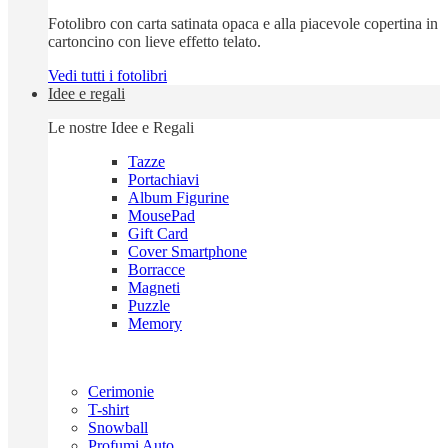
Fotolibro con carta satinata opaca e alla piacevole copertina in
cartoncino con lieve effetto telato.
Vedi tutti i fotolibri
Idee e regali
Le nostre Idee e Regali
Tazze
Portachiavi
Album Figurine
MousePad
Gift Card
Cover Smartphone
Borracce
Magneti
Puzzle
Memory
Cerimonie
T-shirt
Snowball
Profumi Auto