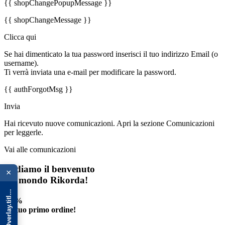
{{ shopChangePopupMessage }}
{{ shopChangeMessage }}
Clicca qui
Se hai dimenticato la tua password inserisci il tuo indirizzo Email (o
username).
Ti verrà inviata una e-mail per modificare la password.
{{ authForgotMsg }}
Invia
Hai ricevuto nuove comunicazioni. Apri la sezione Comunicazioni
per leggerle.
Vai alle comunicazioni
{{ advOverlay.title || 'Promo' }}
Ti diamo il benvenuto
×
nel mondo Rikorda!
-30%
sul tuo primo ordine!