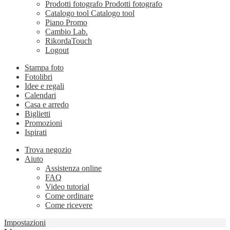
Prodotti fotografo
Prodotti fotografo
Catalogo tool
Catalogo tool
Piano Promo
Cambio Lab.
RikordaTouch
Logout
Stampa foto
Fotolibri
Idee e regali
Calendari
Casa e arredo
Biglietti
Promozioni
Ispirati
Trova negozio
Aiuto
Assistenza online
FAQ
Video tutorial
Come ordinare
Come ricevere
Impostazioni