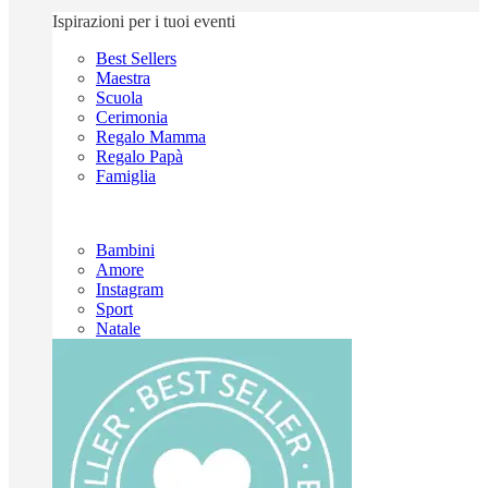
Ispirazioni per i tuoi eventi
Best Sellers
Maestra
Scuola
Cerimonia
Regalo Mamma
Regalo Papà
Famiglia
Bambini
Amore
Instagram
Sport
Natale