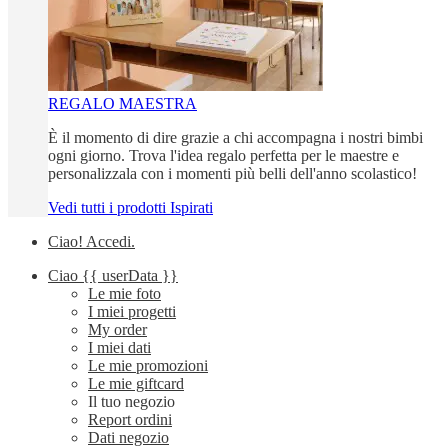
REGALO MAESTRA
È il momento di dire grazie a chi accompagna i nostri bimbi
ogni giorno. Trova l'idea regalo perfetta per le maestre e
personalizzala con i momenti più belli dell'anno scolastico!
Vedi tutti i prodotti Ispirati
Ciao!
Accedi
.
Ciao
{{ userData }}
Le mie foto
I miei progetti
My order
I miei dati
Le mie promozioni
Le mie giftcard
Il tuo negozio
Report ordini
Dati negozio