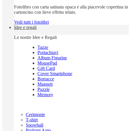
Fotolibro con carta satinata opaca e alla piacevole copertina in
cartoncino con lieve effetto telato.
Vedi tutti i fotolibri
Idee e regali
Le nostre Idee e Regali
Tazze
Portachiavi
Album Figurine
MousePad
Gift Card
Cover Smartphone
Borracce
Magneti
Puzzle
Memory
Cerimonie
T-shirt
Snowball
Profumi Auto