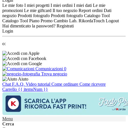
Login
Le mie foto
I miei progetti
I miei ordini
I miei dati
Le mie
promozioni
Le mie giftcard
Il tuo negozio
Report ordini
Dati
negozio
Prodotti fotografo
Prodotti fotografo
Catalogo Tool
Catalogo Tool
Piano Promo
Cambio Lab.
RikordaTouch
Logout
Hai dimenticato la password?
Registrati
Login
o:
Comunicazioni
0
Trova negozio
Aiuto
Chat
F.A.Q.
Video tutorial
Come ordinare
Come ricevere
Carrello
{{ itemsNum }}
Menu
Cerca