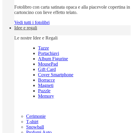
Fotolibro con carta satinata opaca e alla piacevole copertina in
cartoncino con lieve effetto telato.
Vedi tutti i fotolibri
Idee e regali
Le nostre Idee e Regali
Tazze
Portachiavi
Album Figurine
MousePad
Gift Card
Cover Smartphone
Borracce
Magneti
Puzzle
Memory
Cerimonie
T-shirt
Snowball
Profumi Auto