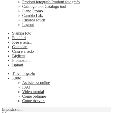
Prodotti fotografo
Prodotti fotografo
Catalogo tool
Catalogo tool
Piano Promo
Cambio Lab.
RikordaTouch
Logout
Stampa foto
Fotolibri
Idee e regali
Calendari
Casa e arredo
Biglietti
Promozioni
Ispirati
Trova negozio
Aiuto
Assistenza online
FAQ
Video tutorial
Come ordinare
Come ricevere
Impostazioni