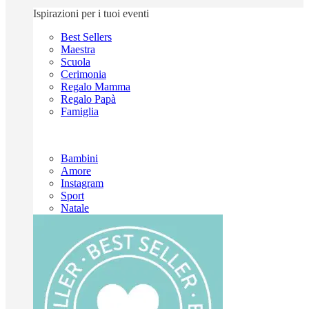
Ispirazioni per i tuoi eventi
Best Sellers
Maestra
Scuola
Cerimonia
Regalo Mamma
Regalo Papà
Famiglia
Bambini
Amore
Instagram
Sport
Natale