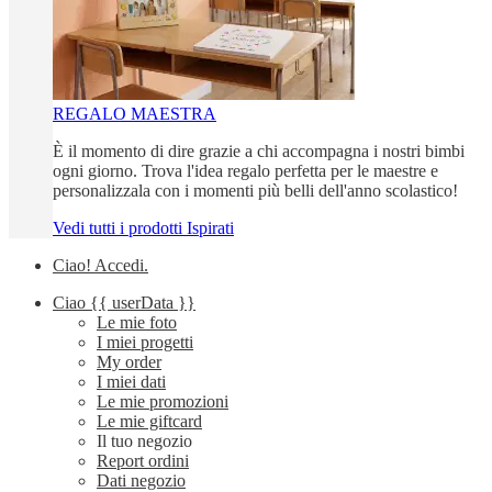
REGALO MAESTRA
È il momento di dire grazie a chi accompagna i nostri bimbi
ogni giorno. Trova l'idea regalo perfetta per le maestre e
personalizzala con i momenti più belli dell'anno scolastico!
Vedi tutti i prodotti Ispirati
Ciao!
Accedi
.
Ciao
{{ userData }}
Le mie foto
I miei progetti
My order
I miei dati
Le mie promozioni
Le mie giftcard
Il tuo negozio
Report ordini
Dati negozio