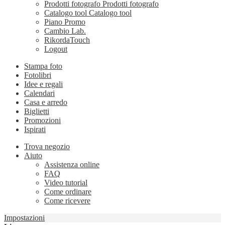
Prodotti fotografo
Prodotti fotografo
Catalogo tool
Catalogo tool
Piano Promo
Cambio Lab.
RikordaTouch
Logout
Stampa foto
Fotolibri
Idee e regali
Calendari
Casa e arredo
Biglietti
Promozioni
Ispirati
Trova negozio
Aiuto
Assistenza online
FAQ
Video tutorial
Come ordinare
Come ricevere
Impostazioni