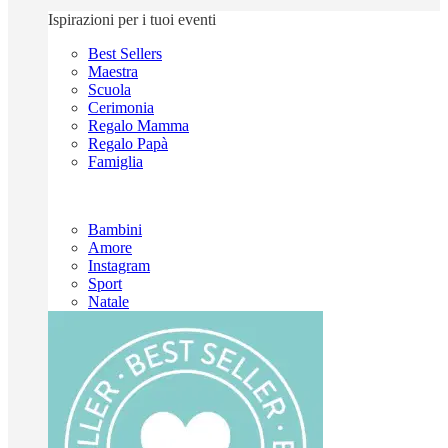
Ispirazioni per i tuoi eventi
Best Sellers
Maestra
Scuola
Cerimonia
Regalo Mamma
Regalo Papà
Famiglia
Bambini
Amore
Instagram
Sport
Natale