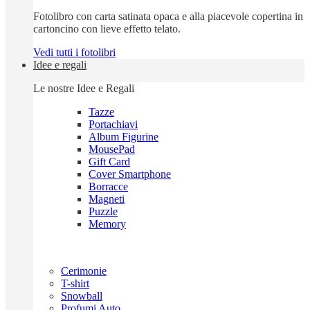
Fotolibro con carta satinata opaca e alla piacevole copertina in
cartoncino con lieve effetto telato.
Vedi tutti i fotolibri
Idee e regali
Le nostre Idee e Regali
Tazze
Portachiavi
Album Figurine
MousePad
Gift Card
Cover Smartphone
Borracce
Magneti
Puzzle
Memory
Cerimonie
T-shirt
Snowball
Profumi Auto