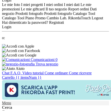
Login
Le mie foto
I miei progetti
I miei ordini
I miei dati
Le mie
promozioni
Le mie giftcard
Il tuo negozio
Report ordini
Dati
negozio
Prodotti fotografo
Prodotti fotografo
Catalogo Tool
Catalogo Tool
Piano Promo
Cambio Lab.
RikordaTouch
Logout
Hai dimenticato la password?
Registrati
Login
o:
Comunicazioni
0
Trova negozio
Aiuto
Chat
F.A.Q.
Video tutorial
Come ordinare
Come ricevere
Carrello
{{ itemsNum }}
Menu
Cerca