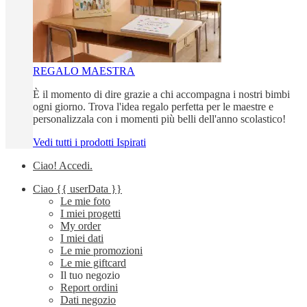
REGALO MAESTRA
È il momento di dire grazie a chi accompagna i nostri bimbi
ogni giorno. Trova l'idea regalo perfetta per le maestre e
personalizzala con i momenti più belli dell'anno scolastico!
Vedi tutti i prodotti Ispirati
Ciao!
Accedi
.
Ciao
{{ userData }}
Le mie foto
I miei progetti
My order
I miei dati
Le mie promozioni
Le mie giftcard
Il tuo negozio
Report ordini
Dati negozio