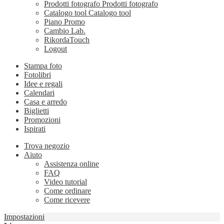
Prodotti fotografo
Prodotti fotografo
Catalogo tool
Catalogo tool
Piano Promo
Cambio Lab.
RikordaTouch
Logout
Stampa foto
Fotolibri
Idee e regali
Calendari
Casa e arredo
Biglietti
Promozioni
Ispirati
Trova negozio
Aiuto
Assistenza online
FAQ
Video tutorial
Come ordinare
Come ricevere
Impostazioni