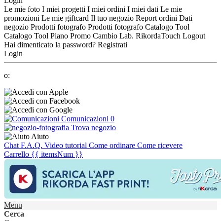
Login
Le mie foto
I miei progetti
I miei ordini
I miei dati
Le mie
promozioni
Le mie giftcard
Il tuo negozio
Report ordini
Dati
negozio
Prodotti fotografo
Prodotti fotografo
Catalogo Tool
Catalogo Tool
Piano Promo
Cambio Lab.
RikordaTouch
Logout
Hai dimenticato la password?
Registrati
Login
o:
Comunicazioni
0
Trova negozio
Aiuto
Chat
F.A.Q.
Video tutorial
Come ordinare
Come ricevere
Carrello
{{ itemsNum }}
Menu
Cerca