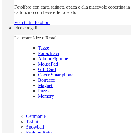
Fotolibro con carta satinata opaca e alla piacevole copertina in
cartoncino con lieve effetto telato.
Vedi tutti i fotolibri
Idee e regali
Le nostre Idee e Regali
Tazze
Portachiavi
Album Figurine
MousePad
Gift Card
Cover Smartphone
Borracce
Magneti
Puzzle
Memory
Cerimonie
T-shirt
Snowball
Profumi Auto