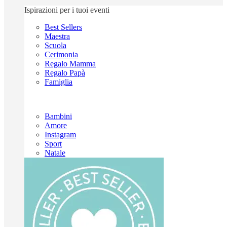
Ispirazioni per i tuoi eventi
Best Sellers
Maestra
Scuola
Cerimonia
Regalo Mamma
Regalo Papà
Famiglia
Bambini
Amore
Instagram
Sport
Natale