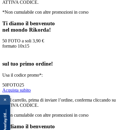
ATTIVA CODICE.
*Non cumulabile con altre promozioni in corso
Ti diamo il benvenuto
nel mondo Rikorda!
50 FOTO a soli
3,90 €
formato 10x15
sul tuo primo ordine!
Usa il codice promo*:
50FOTO25
Acquista subito
{{ advOverlay.title || 'Promo' }}
×
*Nel carrello, prima di inviare l’ordine, conferma cliccando su
ATTIVA CODICE.
*Non cumulabile con altre promozioni in corso
Ti diamo il benvenuto