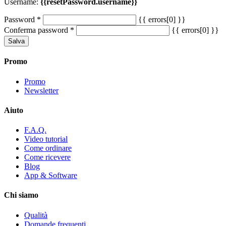
Username:
{{resetPassword.username}}
Password
*
{{ errors[0] }}
Conferma password
*
{{ errors[0] }}
Salva
Promo
Promo
Newsletter
Aiuto
F.A.Q.
Video tutorial
Come ordinare
Come ricevere
Blog
App & Software
Chi siamo
Qualità
Domande frequenti