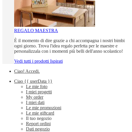
REGALO MAESTRA
È il momento di dire grazie a chi accompagna i nostri bimbi
ogni giorno. Trova l'idea regalo perfetta per le maestre e
personalizzala con i momenti più belli dell'anno scolastico!
Vedi tutti i prodotti Ispirati
Ciao!
Accedi
.
Ciao
{{ userData }}
Le mie foto
I miei progetti
My order
I miei dati
Le mie promozioni
Le mie giftcard
Il tuo negozio
Report ordini
Dati negozio