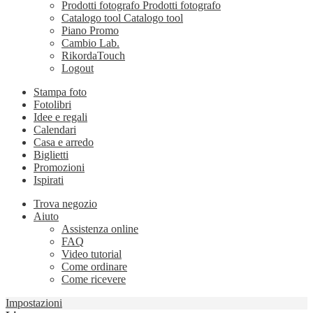
Prodotti fotografo
Prodotti fotografo
Catalogo tool
Catalogo tool
Piano Promo
Cambio Lab.
RikordaTouch
Logout
Stampa foto
Fotolibri
Idee e regali
Calendari
Casa e arredo
Biglietti
Promozioni
Ispirati
Trova negozio
Aiuto
Assistenza online
FAQ
Video tutorial
Come ordinare
Come ricevere
Impostazioni