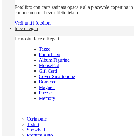
Fotolibro con carta satinata opaca e alla piacevole copertina in
cartoncino con lieve effetto telato.
Vedi tutti i fotolibri
Idee e regali
Le nostre Idee e Regali
Tazze
Portachiavi
Album Figurine
MousePad
Gift Card
Cover Smartphone
Borracce
Magneti
Puzzle
Memory
Cerimonie
T-shirt
Snowball
Profumi Auto