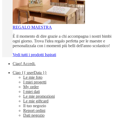
REGALO MAESTRA
È il momento di dire grazie a chi accompagna i nostri bimbi
ogni giorno. Trova l'idea regalo perfetta per le maestre e
personalizzala con i momenti più belli dell'anno scolastico!
Vedi tutti i prodotti Ispirati
Ciao!
Accedi
.
Ciao
{{ userData }}
Le mie foto
I miei progetti
My order
I miei dati
Le mie promozioni
Le mie giftcard
Il tuo negozio
Report ordini
Dati negozio