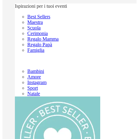
Ispirazioni per i tuoi eventi
Best Sellers
Maestra
Scuola
Cerimonia
Regalo Mamma
Regalo Papà
Famiglia
Bambini
Amore
Instagram
Sport
Natale