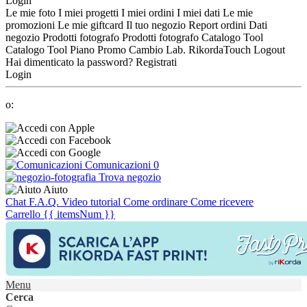
Login
Le mie foto
I miei progetti
I miei ordini
I miei dati
Le mie
promozioni
Le mie giftcard
Il tuo negozio
Report ordini
Dati
negozio
Prodotti fotografo
Prodotti fotografo
Catalogo Tool
Catalogo Tool
Piano Promo
Cambio Lab.
RikordaTouch
Logout
Hai dimenticato la password?
Registrati
Login
o:
Comunicazioni
0
Trova negozio
Aiuto
Chat
F.A.Q.
Video tutorial
Come ordinare
Come ricevere
Carrello
{{ itemsNum }}
Menu
Cerca