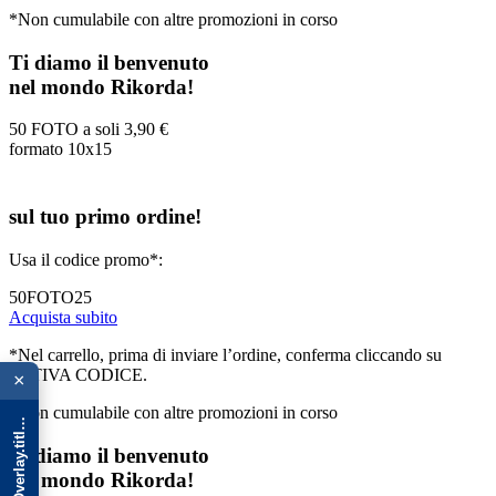
*Non cumulabile con altre promozioni in corso
Ti diamo il benvenuto
nel mondo Rikorda!
50 FOTO a soli
3,90 €
formato 10x15
sul tuo primo ordine!
Usa il codice promo*:
50FOTO25
Acquista subito
{{ advOverlay.title || 'Promo' }}
*Nel carrello, prima di inviare l’ordine, conferma cliccando su
ATTIVA CODICE.
×
*Non cumulabile con altre promozioni in corso
Ti diamo il benvenuto
nel mondo Rikorda!