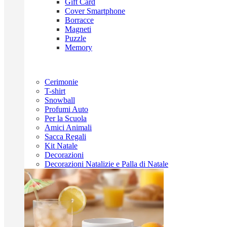
Gift Card
Cover Smartphone
Borracce
Magneti
Puzzle
Memory
Cerimonie
T-shirt
Snowball
Profumi Auto
Per la Scuola
Amici Animali
Sacca Regali
Kit Natale
Decorazioni
Decorazioni Natalizie e Palla di Natale