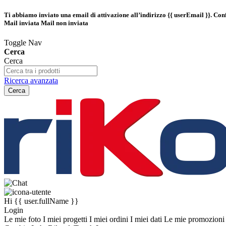
Ti abbiamo inviato una email di attivazione all’indirizzo
{{ userEmail }}
. Con
Mail inviata
Mail non inviata
Toggle Nav
Cerca
Cerca
Ricerca avanzata
Cerca
Hi
{{ user.fullName }}
Login
Le mie foto
I miei progetti
I miei ordini
I miei dati
Le mie promozion