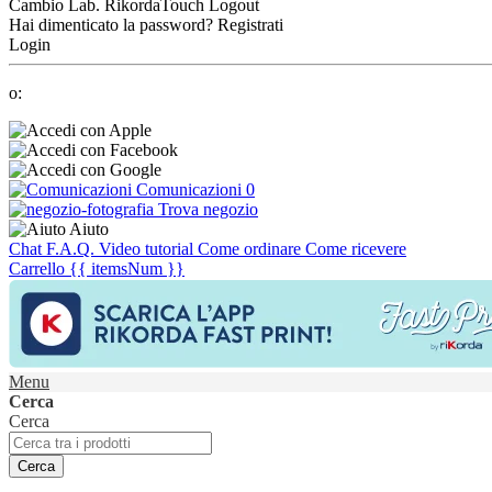
Cambio Lab.
RikordaTouch
Logout
Hai dimenticato la password?
Registrati
Login
o:
Comunicazioni
0
Trova negozio
Aiuto
Chat
F.A.Q.
Video tutorial
Come ordinare
Come ricevere
Carrello
{{ itemsNum }}
Menu
Cerca
Cerca
Cerca