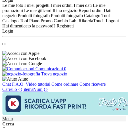
Login
Le mie foto
I miei progetti
I miei ordini
I miei dati
Le mie
promozioni
Le mie giftcard
Il tuo negozio
Report ordini
Dati
negozio
Prodotti fotografo
Prodotti fotografo
Catalogo Tool
Catalogo Tool
Piano Promo
Cambio Lab.
RikordaTouch
Logout
Hai dimenticato la password?
Registrati
Login
o:
Comunicazioni
0
Trova negozio
Aiuto
Chat
F.A.Q.
Video tutorial
Come ordinare
Come ricevere
Carrello
{{ itemsNum }}
Menu
Cerca