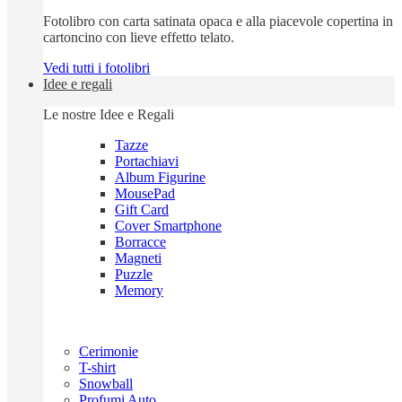
Fotolibro con carta satinata opaca e alla piacevole copertina in
cartoncino con lieve effetto telato.
Vedi tutti i fotolibri
Idee e regali
Le nostre Idee e Regali
Tazze
Portachiavi
Album Figurine
MousePad
Gift Card
Cover Smartphone
Borracce
Magneti
Puzzle
Memory
Cerimonie
T-shirt
Snowball
Profumi Auto