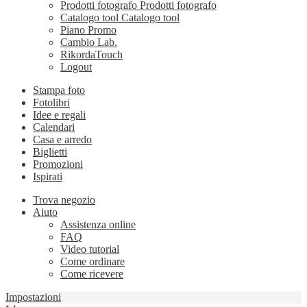
Prodotti fotografo
Prodotti fotografo
Catalogo tool
Catalogo tool
Piano Promo
Cambio Lab.
RikordaTouch
Logout
Stampa foto
Fotolibri
Idee e regali
Calendari
Casa e arredo
Biglietti
Promozioni
Ispirati
Trova negozio
Aiuto
Assistenza online
FAQ
Video tutorial
Come ordinare
Come ricevere
Impostazioni