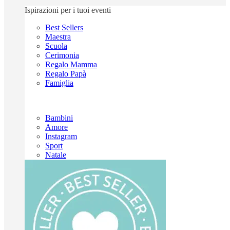
Ispirazioni per i tuoi eventi
Best Sellers
Maestra
Scuola
Cerimonia
Regalo Mamma
Regalo Papà
Famiglia
Bambini
Amore
Instagram
Sport
Natale