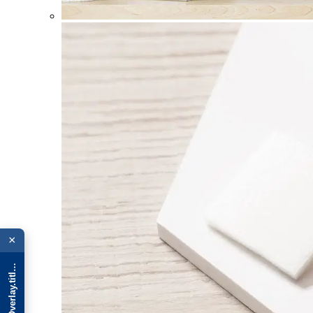
{{ advOverlay.title || 'Promo' }}
×