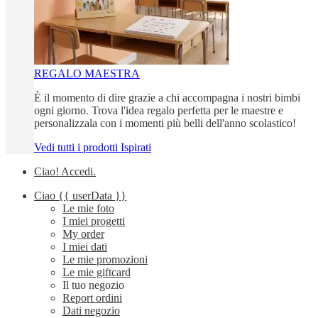
REGALO MAESTRA
È il momento di dire grazie a chi accompagna i nostri bimbi
ogni giorno. Trova l'idea regalo perfetta per le maestre e
personalizzala con i momenti più belli dell'anno scolastico!
Vedi tutti i prodotti Ispirati
Ciao!
Accedi
.
Ciao
{{ userData }}
Le mie foto
I miei progetti
My order
I miei dati
Le mie promozioni
Le mie giftcard
Il tuo negozio
Report ordini
Dati negozio