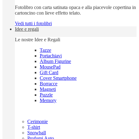
Fotolibro con carta satinata opaca e alla piacevole copertina in
cartoncino con lieve effetto telato.
Vedi tutti i fotolibri
Idee e regali
Le nostre Idee e Regali
Tazze
Portachiavi
Album Figurine
MousePad
Gift Card
Cover Smartphone
Borracce
Magneti
Puzzle
Memory
Cerimonie
T-shirt
Snowball
Profumi Auto