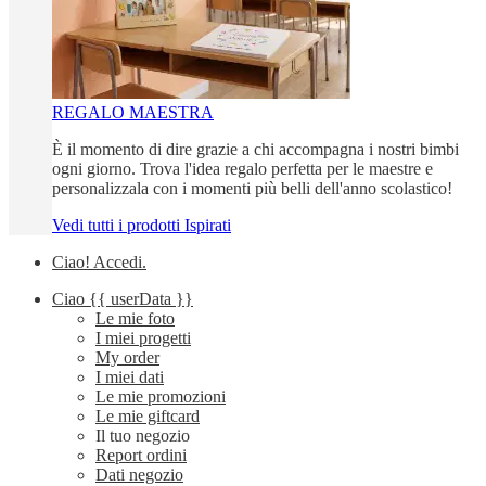
REGALO MAESTRA
È il momento di dire grazie a chi accompagna i nostri bimbi
ogni giorno. Trova l'idea regalo perfetta per le maestre e
personalizzala con i momenti più belli dell'anno scolastico!
Vedi tutti i prodotti Ispirati
Ciao!
Accedi
.
Ciao
{{ userData }}
Le mie foto
I miei progetti
My order
I miei dati
Le mie promozioni
Le mie giftcard
Il tuo negozio
Report ordini
Dati negozio