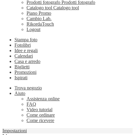
Prodotti fotografo
Prodotti fotografo
Catalogo tool
Catalogo tool
Piano Promo
Cambio Lab.
RikordaTouch
Logout
Stampa foto
Fotolibri
Idee e regali
Calendari
Casa e arredo
Biglietti
Promozioni
Ispirati
Trova negozio
Aiuto
Assistenza online
FAQ
Video tutorial
Come ordinare
Come ricevere
Impostazioni