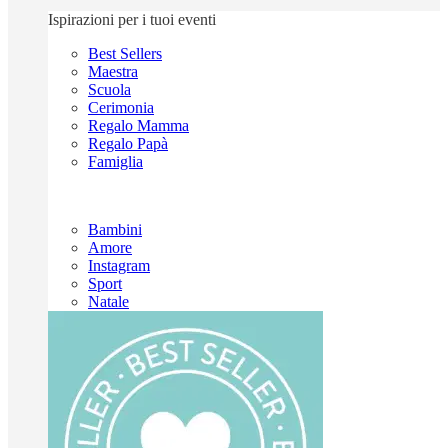
Ispirazioni per i tuoi eventi
Best Sellers
Maestra
Scuola
Cerimonia
Regalo Mamma
Regalo Papà
Famiglia
Bambini
Amore
Instagram
Sport
Natale