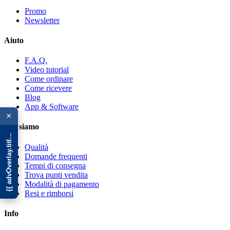
Promo
Newsletter
Aiuto
F.A.Q.
Video tutorial
Come ordinare
Come ricevere
Blog
{{ advOverlay.title || 'Promo' }}
App & Software
×
Chi siamo
Qualità
Domande frequenti
Tempi di consegna
Trova punti vendita
Modalità di pagamento
Resi e rimborsi
Info