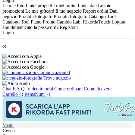
Login
Le mie foto
I miei progetti
I miei ordini
I miei dati
Le mie
promozioni
Le mie giftcard
Il tuo negozio
Report ordini
Dati
negozio
Prodotti fotografo
Prodotti fotografo
Catalogo Tool
Catalogo Tool
Piano Promo
Cambio Lab.
RikordaTouch
Logout
Hai dimenticato la password?
Registrati
Login
o:
Comunicazioni
0
Trova negozio
Aiuto
Chat
F.A.Q.
Video tutorial
Come ordinare
Come ricevere
Carrello
{{ itemsNum }}
Menu
Cerca