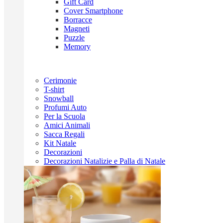
Gift Card
Cover Smartphone
Borracce
Magneti
Puzzle
Memory
Cerimonie
T-shirt
Snowball
Profumi Auto
Per la Scuola
Amici Animali
Sacca Regali
Kit Natale
Decorazioni
Decorazioni Natalizie e Palla di Natale