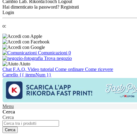
Cambio Lab.
RikordaTouch
Logout
Hai dimenticato la password?
Registrati
Login
o:
Comunicazioni
0
Trova negozio
Aiuto
Chat
F.A.Q.
Video tutorial
Come ordinare
Come ricevere
Carrello
{{ itemsNum }}
Menu
Cerca
Cerca
Cerca