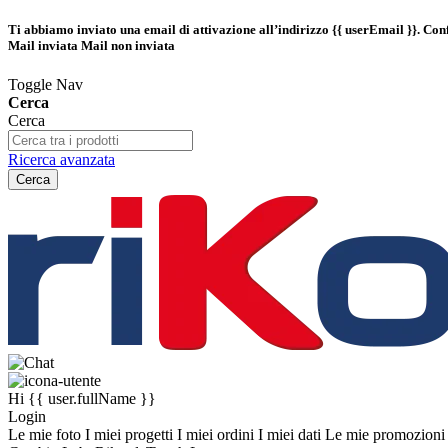
Ti abbiamo inviato una email di attivazione all’indirizzo
{{ userEmail }}
. Con
Mail inviata
Mail non inviata
Toggle Nav
Cerca
Cerca
Ricerca avanzata
Cerca
Hi
{{ user.fullName }}
Login
Le mie foto
I miei progetti
I miei ordini
I miei dati
Le mie promozion