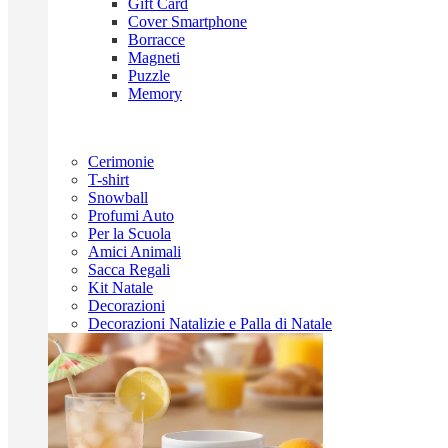
Gift Card
Cover Smartphone
Borracce
Magneti
Puzzle
Memory
Cerimonie
T-shirt
Snowball
Profumi Auto
Per la Scuola
Amici Animali
Sacca Regali
Kit Natale
Decorazioni
Decorazioni Natalizie e Palla di Natale