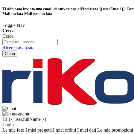
Ti abbiamo inviato una email di attivazione all’indirizzo
{{ userEmail }}
. Con
Mail inviata
Mail non inviata
Toggle Nav
Cerca
Cerca
Ricerca avanzata
Cerca
Hi
{{ user.fullName }}
Login
Le mie foto
I miei progetti
I miei ordini
I miei dati
Le mie promozion