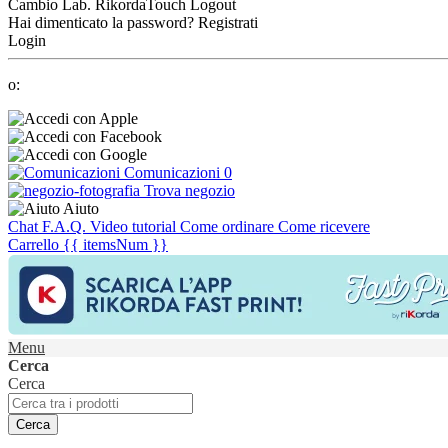
Cambio Lab.
RikordaTouch
Logout
Hai dimenticato la password?
Registrati
Login
o:
Comunicazioni
0
Trova negozio
Aiuto
Chat
F.A.Q.
Video tutorial
Come ordinare
Come ricevere
Carrello
{{ itemsNum }}
Menu
Cerca
Cerca
Cerca