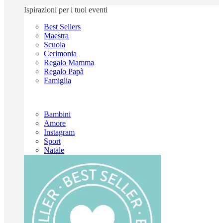
Ispirazioni per i tuoi eventi
Best Sellers
Maestra
Scuola
Cerimonia
Regalo Mamma
Regalo Papà
Famiglia
Bambini
Amore
Instagram
Sport
Natale