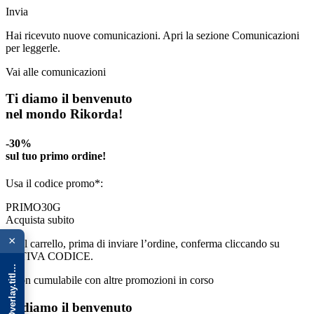
Invia
Hai ricevuto nuove comunicazioni. Apri la sezione Comunicazioni
per leggerle.
Vai alle comunicazioni
Ti diamo il benvenuto
nel mondo Rikorda!
-30%
sul tuo primo ordine!
Usa il codice promo*:
PRIMO30G
{{ advOverlay.title || 'Promo' }}
Acquista subito
×
*Nel carrello, prima di inviare l’ordine, conferma cliccando su
ATTIVA CODICE.
*Non cumulabile con altre promozioni in corso
Ti diamo il benvenuto