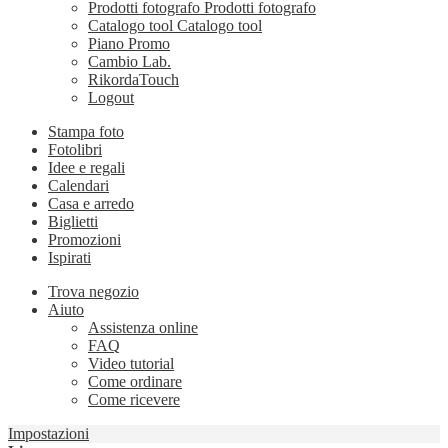
Prodotti fotografo
Prodotti fotografo
Catalogo tool
Catalogo tool
Piano Promo
Cambio Lab.
RikordaTouch
Logout
Stampa foto
Fotolibri
Idee e regali
Calendari
Casa e arredo
Biglietti
Promozioni
Ispirati
Trova negozio
Aiuto
Assistenza online
FAQ
Video tutorial
Come ordinare
Come ricevere
Impostazioni