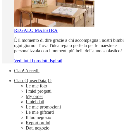
REGALO MAESTRA
È il momento di dire grazie a chi accompagna i nostri bimbi
ogni giorno. Trova l'idea regalo perfetta per le maestre e
personalizzala con i momenti più belli dell'anno scolastico!
Vedi tutti i prodotti Ispirati
Ciao!
Accedi
.
Ciao
{{ userData }}
Le mie foto
I miei progetti
My order
I miei dati
Le mie promozioni
Le mie giftcard
Il tuo negozio
Report ordini
Dati negozio