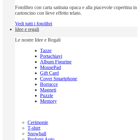
Fotolibro con carta satinata opaca e alla piacevole copertina in
cartoncino con lieve effetto telato.
Vedi tutti i fotolibri
Idee e regali
Le nostre Idee e Regali
Tazze
Portachiavi
Album Figurine
MousePad
Gift Card
Cover Smartphone
Borracce
Magneti
Puzzle
Memory
Cerimonie
T-shirt
Snowball
Profumi Auto