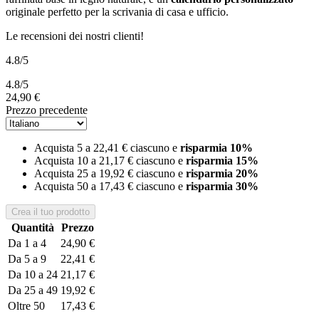
originale perfetto per la scrivania di casa e ufficio.
Le recensioni dei nostri clienti!
4.8
/5
4.8
/
5
24,90 €
Prezzo precedente
Acquista 5 a
22,41 €
ciascuno e
risparmia
10
%
Acquista 10 a
21,17 €
ciascuno e
risparmia
15
%
Acquista 25 a
19,92 €
ciascuno e
risparmia
20
%
Acquista 50 a
17,43 €
ciascuno e
risparmia
30
%
Crea il tuo prodotto
Quantità
Prezzo
Da 1 a 4
24,90 €
Da 5 a 9
22,41 €
Da 10 a 24
21,17 €
Da 25 a 49
19,92 €
Oltre 50
17,43 €