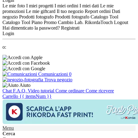
Login
Le mie foto
I miei progetti
I miei ordini
I miei dati
Le mie
promozioni
Le mie giftcard
Il tuo negozio
Report ordini
Dati
negozio
Prodotti fotografo
Prodotti fotografo
Catalogo Tool
Catalogo Tool
Piano Promo
Cambio Lab.
RikordaTouch
Logout
Hai dimenticato la password?
Registrati
Login
o:
Comunicazioni
0
Trova negozio
Aiuto
Chat
F.A.Q.
Video tutorial
Come ordinare
Come ricevere
Carrello
{{ itemsNum }}
Menu
Cerca