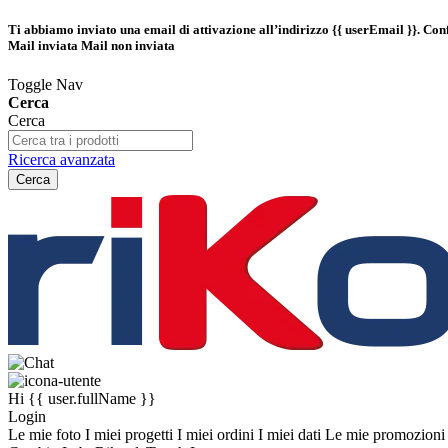
Ti abbiamo inviato una email di attivazione all’indirizzo
{{ userEmail }}
. Con
Mail inviata
Mail non inviata
Toggle Nav
Cerca
Cerca
Ricerca avanzata
Cerca
Hi
{{ user.fullName }}
Login
Le mie foto
I miei progetti
I miei ordini
I miei dati
Le mie promozion