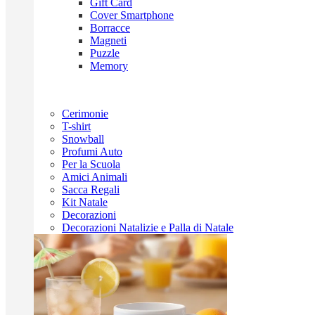
Gift Card
Cover Smartphone
Borracce
Magneti
Puzzle
Memory
Cerimonie
T-shirt
Snowball
Profumi Auto
Per la Scuola
Amici Animali
Sacca Regali
Kit Natale
Decorazioni
Decorazioni Natalizie e Palla di Natale