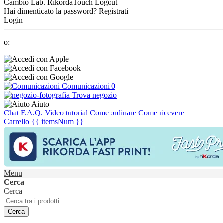
Cambio Lab.
RikordaTouch
Logout
Hai dimenticato la password?
Registrati
Login
o:
Comunicazioni
0
Trova negozio
Aiuto
Chat
F.A.Q.
Video tutorial
Come ordinare
Come ricevere
Carrello
{{ itemsNum }}
Menu
Cerca
Cerca
Cerca