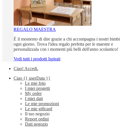
REGALO MAESTRA
È il momento di dire grazie a chi accompagna i nostri bimbi
ogni giorno. Trova l'idea regalo perfetta per le maestre e
personalizzala con i momenti più belli dell'anno scolastico!
Vedi tutti i prodotti Ispirati
Ciao!
Accedi
.
Ciao
{{ userData }}
Le mie foto
I miei progetti
My order
I miei dati
Le mie promozioni
Le mie giftcard
Il tuo negozio
Report ordini
Dati negozio