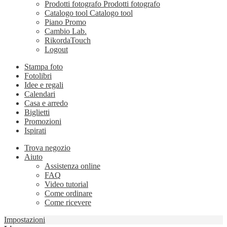
Prodotti fotografo
Prodotti fotografo
Catalogo tool
Catalogo tool
Piano Promo
Cambio Lab.
RikordaTouch
Logout
Stampa foto
Fotolibri
Idee e regali
Calendari
Casa e arredo
Biglietti
Promozioni
Ispirati
Trova negozio
Aiuto
Assistenza online
FAQ
Video tutorial
Come ordinare
Come ricevere
Impostazioni