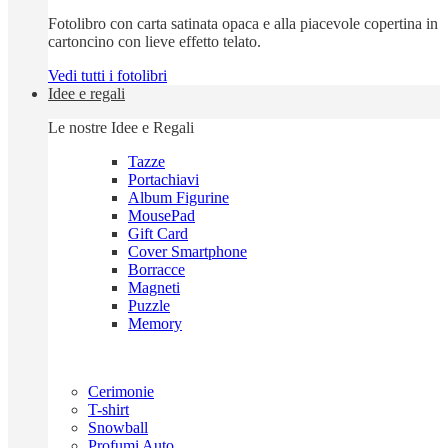
Fotolibro con carta satinata opaca e alla piacevole copertina in
cartoncino con lieve effetto telato.
Vedi tutti i fotolibri
Idee e regali
Le nostre Idee e Regali
Tazze
Portachiavi
Album Figurine
MousePad
Gift Card
Cover Smartphone
Borracce
Magneti
Puzzle
Memory
Cerimonie
T-shirt
Snowball
Profumi Auto