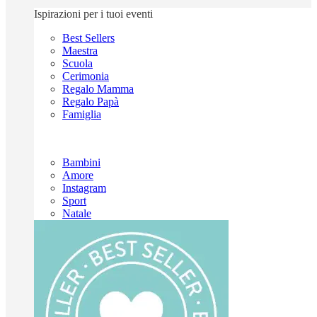
Ispirazioni per i tuoi eventi
Best Sellers
Maestra
Scuola
Cerimonia
Regalo Mamma
Regalo Papà
Famiglia
Bambini
Amore
Instagram
Sport
Natale