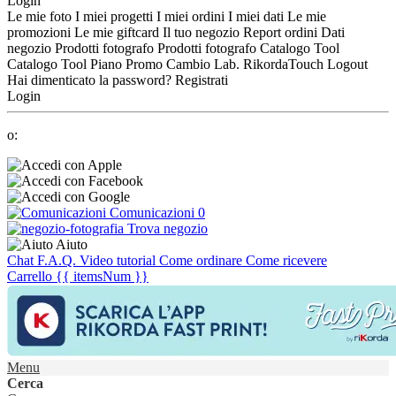
Login
Le mie foto
I miei progetti
I miei ordini
I miei dati
Le mie
promozioni
Le mie giftcard
Il tuo negozio
Report ordini
Dati
negozio
Prodotti fotografo
Prodotti fotografo
Catalogo Tool
Catalogo Tool
Piano Promo
Cambio Lab.
RikordaTouch
Logout
Hai dimenticato la password?
Registrati
Login
o:
Comunicazioni
0
Trova negozio
Aiuto
Chat
F.A.Q.
Video tutorial
Come ordinare
Come ricevere
Carrello
{{ itemsNum }}
Menu
Cerca