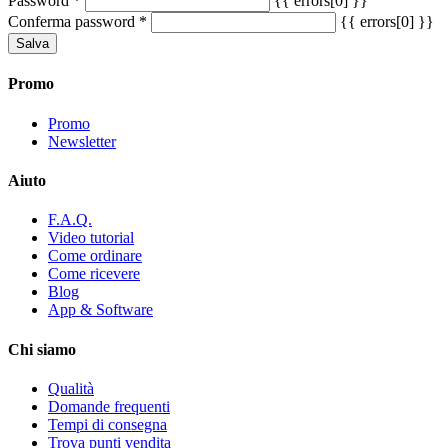
Password
*
{{ errors[0] }}
Conferma password
*
{{ errors[0] }}
Salva
Promo
Promo
Newsletter
Aiuto
F.A.Q.
Video tutorial
Come ordinare
Come ricevere
Blog
App & Software
Chi siamo
Qualità
Domande frequenti
Tempi di consegna
Trova punti vendita