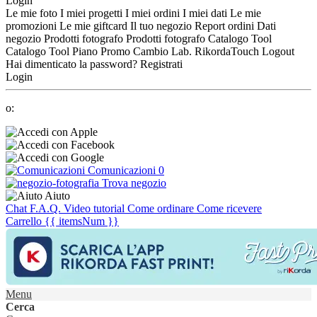
Login
Le mie foto
I miei progetti
I miei ordini
I miei dati
Le mie
promozioni
Le mie giftcard
Il tuo negozio
Report ordini
Dati
negozio
Prodotti fotografo
Prodotti fotografo
Catalogo Tool
Catalogo Tool
Piano Promo
Cambio Lab.
RikordaTouch
Logout
Hai dimenticato la password?
Registrati
Login
o:
Comunicazioni
0
Trova negozio
Aiuto
Chat
F.A.Q.
Video tutorial
Come ordinare
Come ricevere
Carrello
{{ itemsNum }}
Menu
Cerca