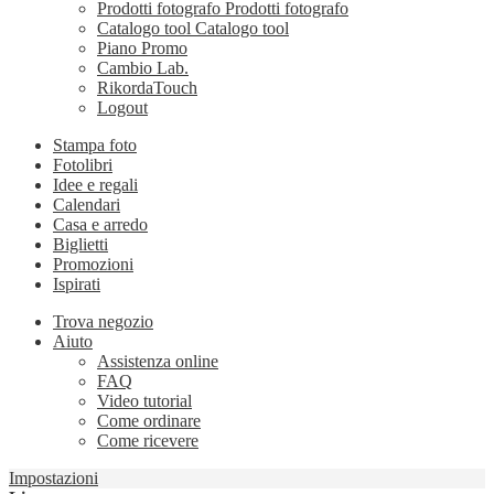
Prodotti fotografo
Prodotti fotografo
Catalogo tool
Catalogo tool
Piano Promo
Cambio Lab.
RikordaTouch
Logout
Stampa foto
Fotolibri
Idee e regali
Calendari
Casa e arredo
Biglietti
Promozioni
Ispirati
Trova negozio
Aiuto
Assistenza online
FAQ
Video tutorial
Come ordinare
Come ricevere
Impostazioni