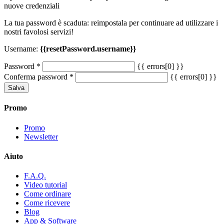
nuove credenziali
La tua password è scaduta: reimpostala per continuare ad utilizzare i
nostri favolosi servizi!
Username:
{{resetPassword.username}}
Password
*
{{ errors[0] }}
Conferma password
*
{{ errors[0] }}
Salva
Promo
Promo
Newsletter
Aiuto
F.A.Q.
Video tutorial
Come ordinare
Come ricevere
Blog
App & Software