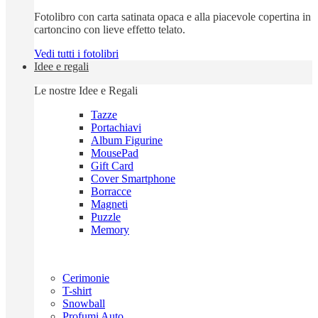
Fotolibro con carta satinata opaca e alla piacevole copertina in
cartoncino con lieve effetto telato.
Vedi tutti i fotolibri
Idee e regali
Le nostre Idee e Regali
Tazze
Portachiavi
Album Figurine
MousePad
Gift Card
Cover Smartphone
Borracce
Magneti
Puzzle
Memory
Cerimonie
T-shirt
Snowball
Profumi Auto