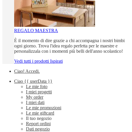
REGALO MAESTRA
È il momento di dire grazie a chi accompagna i nostri bimbi
ogni giorno. Trova l'idea regalo perfetta per le maestre e
personalizzala con i momenti più belli dell'anno scolastico!
Vedi tutti i prodotti Ispirati
Ciao!
Accedi
.
Ciao
{{ userData }}
Le mie foto
I miei progetti
My order
I miei dati
Le mie promozioni
Le mie giftcard
Il tuo negozio
Report ordini
Dati negozio