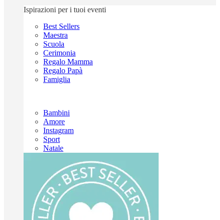
Ispirazioni per i tuoi eventi
Best Sellers
Maestra
Scuola
Cerimonia
Regalo Mamma
Regalo Papà
Famiglia
Bambini
Amore
Instagram
Sport
Natale