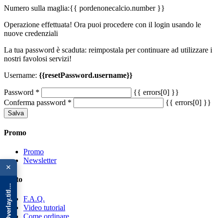
Numero sulla maglia:
{{ pordenonecalcio.number }}
Operazione effettuata! Ora puoi procedere con il login usando le
nuove credenziali
La tua password è scaduta: reimpostala per continuare ad utilizzare i
nostri favolosi servizi!
Username:
{{resetPassword.username}}
Password
*
{{ errors[0] }}
Conferma password
*
{{ errors[0] }}
Salva
Promo
Promo
{{ advOverlay.title || 'Promo' }}
Newsletter
×
Aiuto
F.A.Q.
Video tutorial
Come ordinare