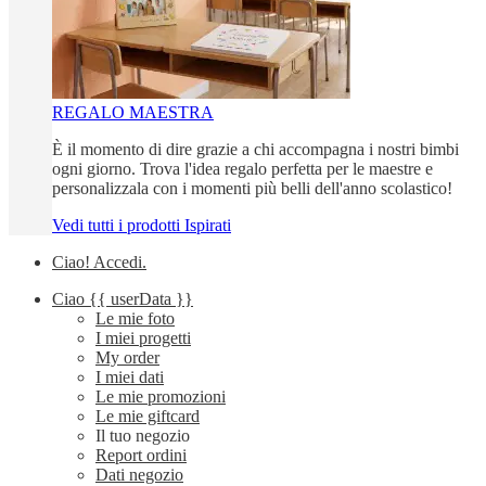
REGALO MAESTRA
È il momento di dire grazie a chi accompagna i nostri bimbi
ogni giorno. Trova l'idea regalo perfetta per le maestre e
personalizzala con i momenti più belli dell'anno scolastico!
Vedi tutti i prodotti Ispirati
Ciao!
Accedi
.
Ciao
{{ userData }}
Le mie foto
I miei progetti
My order
I miei dati
Le mie promozioni
Le mie giftcard
Il tuo negozio
Report ordini
Dati negozio