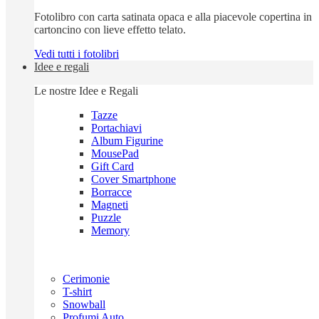
Fotolibro con carta satinata opaca e alla piacevole copertina in
cartoncino con lieve effetto telato.
Vedi tutti i fotolibri
Idee e regali
Le nostre Idee e Regali
Tazze
Portachiavi
Album Figurine
MousePad
Gift Card
Cover Smartphone
Borracce
Magneti
Puzzle
Memory
Cerimonie
T-shirt
Snowball
Profumi Auto