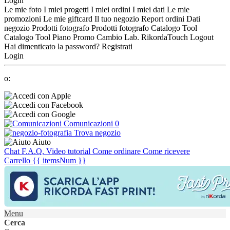
Login
Le mie foto
I miei progetti
I miei ordini
I miei dati
Le mie
promozioni
Le mie giftcard
Il tuo negozio
Report ordini
Dati
negozio
Prodotti fotografo
Prodotti fotografo
Catalogo Tool
Catalogo Tool
Piano Promo
Cambio Lab.
RikordaTouch
Logout
Hai dimenticato la password?
Registrati
Login
o:
Comunicazioni
0
Trova negozio
Aiuto
Chat
F.A.Q.
Video tutorial
Come ordinare
Come ricevere
Carrello
{{ itemsNum }}
Menu
Cerca