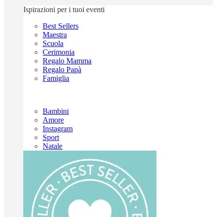
Ispirazioni per i tuoi eventi
Best Sellers
Maestra
Scuola
Cerimonia
Regalo Mamma
Regalo Papà
Famiglia
Bambini
Amore
Instagram
Sport
Natale