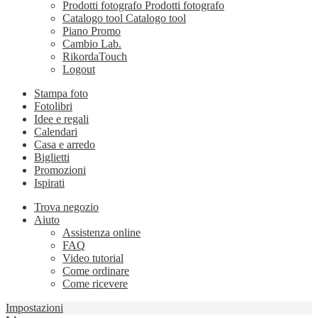
Prodotti fotografo
Prodotti fotografo
Catalogo tool
Catalogo tool
Piano Promo
Cambio Lab.
RikordaTouch
Logout
Stampa foto
Fotolibri
Idee e regali
Calendari
Casa e arredo
Biglietti
Promozioni
Ispirati
Trova negozio
Aiuto
Assistenza online
FAQ
Video tutorial
Come ordinare
Come ricevere
Impostazioni