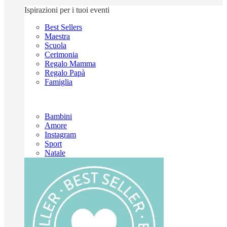
Ispirazioni per i tuoi eventi
Best Sellers
Maestra
Scuola
Cerimonia
Regalo Mamma
Regalo Papà
Famiglia
Bambini
Amore
Instagram
Sport
Natale