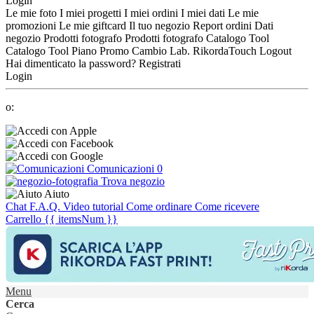
Login
Le mie foto
I miei progetti
I miei ordini
I miei dati
Le mie
promozioni
Le mie giftcard
Il tuo negozio
Report ordini
Dati
negozio
Prodotti fotografo
Prodotti fotografo
Catalogo Tool
Catalogo Tool
Piano Promo
Cambio Lab.
RikordaTouch
Logout
Hai dimenticato la password?
Registrati
Login
o:
Comunicazioni
0
Trova negozio
Aiuto
Chat
F.A.Q.
Video tutorial
Come ordinare
Come ricevere
Carrello
{{ itemsNum }}
Menu
Cerca