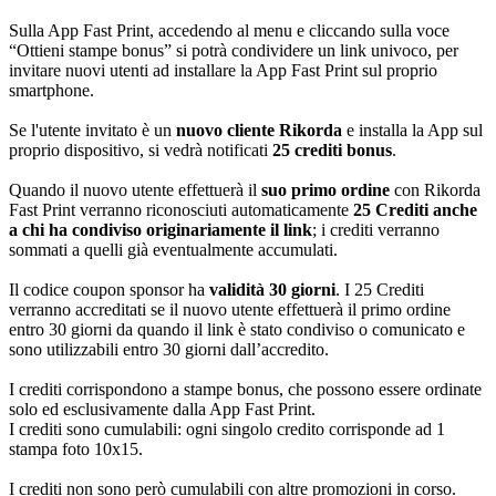
Sulla App Fast Print, accedendo al menu e cliccando sulla voce
“Ottieni stampe bonus” si potrà condividere un link univoco, per
invitare nuovi utenti ad installare la App Fast Print sul proprio
smartphone.
Se l'utente invitato è un
nuovo cliente Rikorda
e installa la App sul
proprio dispositivo, si vedrà notificati
25 crediti bonus
.
Quando il nuovo utente effettuerà il
suo primo ordine
con Rikorda
Fast Print verranno riconosciuti automaticamente
25 Crediti
anche
a chi ha condiviso originariamente il link
; i crediti verranno
sommati a quelli già eventualmente accumulati.
Il codice coupon sponsor ha
validità 30 giorni
. I 25 Crediti
verranno accreditati se il nuovo utente effettuerà il primo ordine
entro 30 giorni da quando il link è stato condiviso o comunicato e
sono utilizzabili entro 30 giorni dall’accredito.
I crediti corrispondono a stampe bonus, che possono essere ordinate
solo ed esclusivamente dalla App Fast Print.
I crediti sono cumulabili: ogni singolo credito corrisponde ad 1
stampa foto 10x15.
I crediti non sono però cumulabili con altre promozioni in corso.