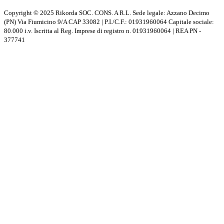
Copyright © 2025 Rikorda SOC. CONS. A R.L. Sede legale: Azzano Decimo
(PN) Via Fiumicino 9/A CAP 33082 | P.I./C.F.: 01931960064 Capitale sociale:
80.000 i.v. Iscritta al Reg. Imprese di registro n. 01931960064 | REA PN -
377741