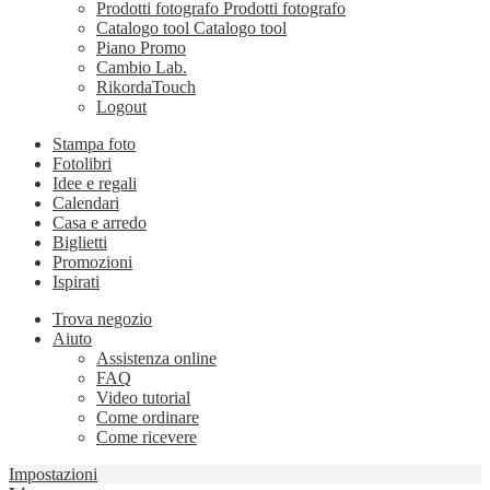
Prodotti fotografo
Prodotti fotografo
Catalogo tool
Catalogo tool
Piano Promo
Cambio Lab.
RikordaTouch
Logout
Stampa foto
Fotolibri
Idee e regali
Calendari
Casa e arredo
Biglietti
Promozioni
Ispirati
Trova negozio
Aiuto
Assistenza online
FAQ
Video tutorial
Come ordinare
Come ricevere
Impostazioni