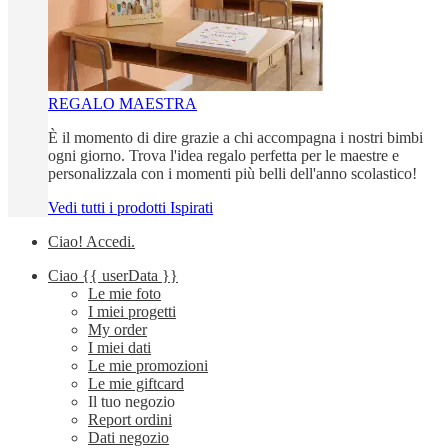
REGALO MAESTRA
È il momento di dire grazie a chi accompagna i nostri bimbi
ogni giorno. Trova l'idea regalo perfetta per le maestre e
personalizzala con i momenti più belli dell'anno scolastico!
Vedi tutti i prodotti Ispirati
Ciao!
Accedi
.
Ciao
{{ userData }}
Le mie foto
I miei progetti
My order
I miei dati
Le mie promozioni
Le mie giftcard
Il tuo negozio
Report ordini
Dati negozio