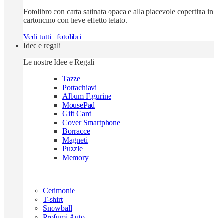
Fotolibro con carta satinata opaca e alla piacevole copertina in
cartoncino con lieve effetto telato.
Vedi tutti i fotolibri
Idee e regali
Le nostre Idee e Regali
Tazze
Portachiavi
Album Figurine
MousePad
Gift Card
Cover Smartphone
Borracce
Magneti
Puzzle
Memory
Cerimonie
T-shirt
Snowball
Profumi Auto