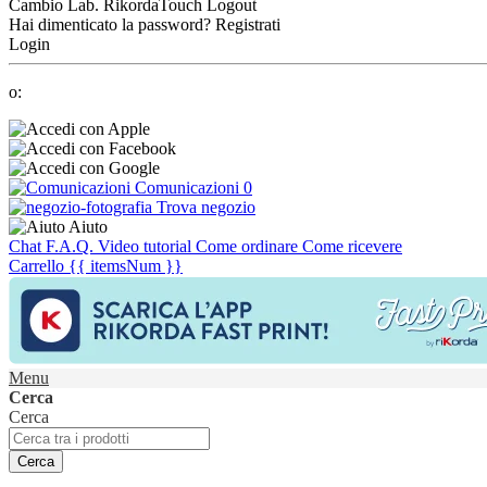
Cambio Lab.
RikordaTouch
Logout
Hai dimenticato la password?
Registrati
Login
o:
Comunicazioni
0
Trova negozio
Aiuto
Chat
F.A.Q.
Video tutorial
Come ordinare
Come ricevere
Carrello
{{ itemsNum }}
Menu
Cerca
Cerca
Cerca