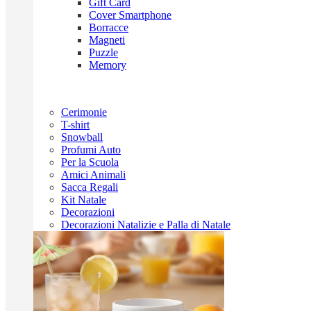
Gift Card
Cover Smartphone
Borracce
Magneti
Puzzle
Memory
Cerimonie
T-shirt
Snowball
Profumi Auto
Per la Scuola
Amici Animali
Sacca Regali
Kit Natale
Decorazioni
Decorazioni Natalizie e Palla di Natale