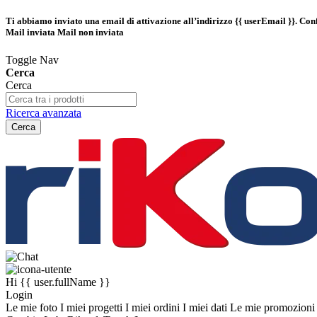
Ti abbiamo inviato una email di attivazione all’indirizzo
{{ userEmail }}
. Con
Mail inviata
Mail non inviata
Toggle Nav
Cerca
Cerca
Ricerca avanzata
Cerca
Hi
{{ user.fullName }}
Login
Le mie foto
I miei progetti
I miei ordini
I miei dati
Le mie promozion