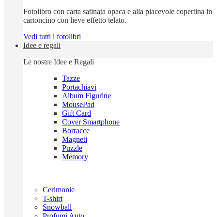
Fotolibro con carta satinata opaca e alla piacevole copertina in
cartoncino con lieve effetto telato.
Vedi tutti i fotolibri
Idee e regali
Le nostre Idee e Regali
Tazze
Portachiavi
Album Figurine
MousePad
Gift Card
Cover Smartphone
Borracce
Magneti
Puzzle
Memory
Cerimonie
T-shirt
Snowball
Profumi Auto