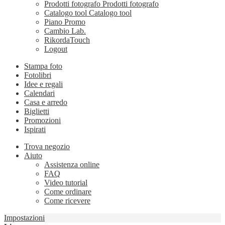
Prodotti fotografo
Prodotti fotografo
Catalogo tool
Catalogo tool
Piano Promo
Cambio Lab.
RikordaTouch
Logout
Stampa foto
Fotolibri
Idee e regali
Calendari
Casa e arredo
Biglietti
Promozioni
Ispirati
Trova negozio
Aiuto
Assistenza online
FAQ
Video tutorial
Come ordinare
Come ricevere
Impostazioni