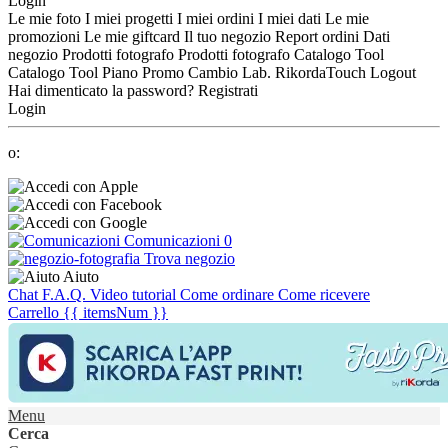
Login
Le mie foto
I miei progetti
I miei ordini
I miei dati
Le mie
promozioni
Le mie giftcard
Il tuo negozio
Report ordini
Dati
negozio
Prodotti fotografo
Prodotti fotografo
Catalogo Tool
Catalogo Tool
Piano Promo
Cambio Lab.
RikordaTouch
Logout
Hai dimenticato la password?
Registrati
Login
o:
Comunicazioni
0
Trova negozio
Aiuto
Chat
F.A.Q.
Video tutorial
Come ordinare
Come ricevere
Carrello
{{ itemsNum }}
Menu
Cerca