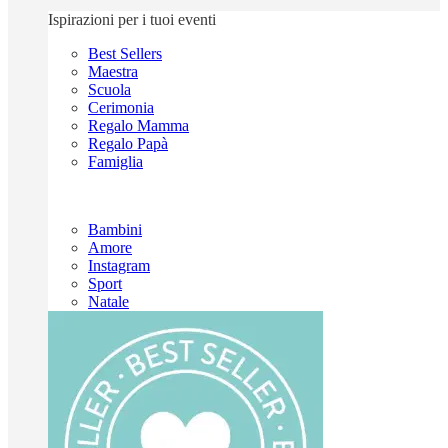
Ispirazioni per i tuoi eventi
Best Sellers
Maestra
Scuola
Cerimonia
Regalo Mamma
Regalo Papà
Famiglia
Bambini
Amore
Instagram
Sport
Natale