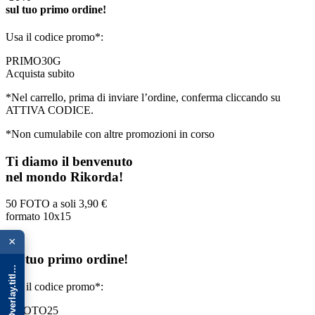
sul tuo primo ordine!
Usa il codice promo*:
PRIMO30G
Acquista subito
*Nel carrello, prima di inviare l’ordine, conferma cliccando su
ATTIVA CODICE.
*Non cumulabile con altre promozioni in corso
Ti diamo il benvenuto
nel mondo Rikorda!
50 FOTO a soli
3,90 €
formato 10x15
{{ advOverlay.title || 'Promo' }}
×
sul tuo primo ordine!
Usa il codice promo*:
50FOTO25