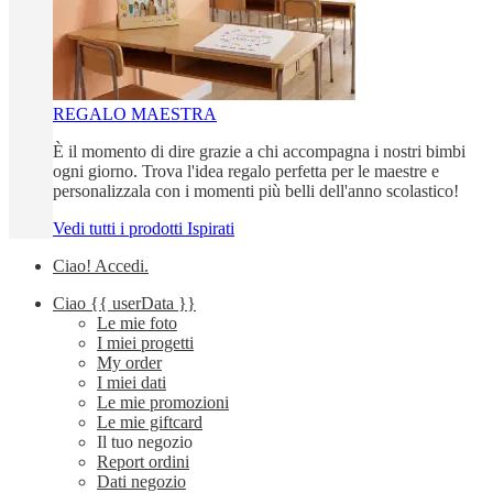
REGALO MAESTRA
È il momento di dire grazie a chi accompagna i nostri bimbi
ogni giorno. Trova l'idea regalo perfetta per le maestre e
personalizzala con i momenti più belli dell'anno scolastico!
Vedi tutti i prodotti Ispirati
Ciao!
Accedi
.
Ciao
{{ userData }}
Le mie foto
I miei progetti
My order
I miei dati
Le mie promozioni
Le mie giftcard
Il tuo negozio
Report ordini
Dati negozio