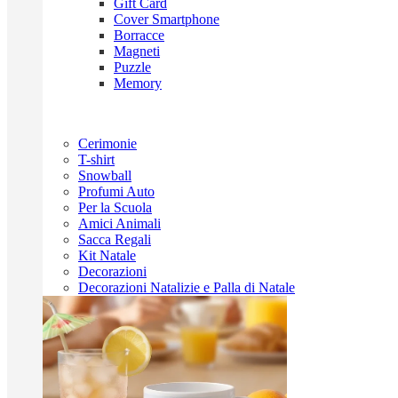
Gift Card
Cover Smartphone
Borracce
Magneti
Puzzle
Memory
Cerimonie
T-shirt
Snowball
Profumi Auto
Per la Scuola
Amici Animali
Sacca Regali
Kit Natale
Decorazioni
Decorazioni Natalizie e Palla di Natale