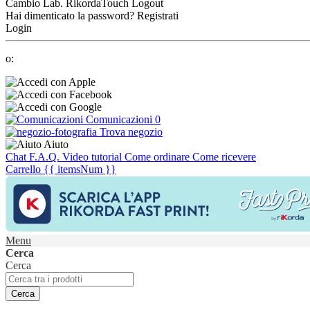
Cambio Lab.
RikordaTouch
Logout
Hai dimenticato la password?
Registrati
Login
o:
Comunicazioni
0
Trova negozio
Aiuto
Chat
F.A.Q.
Video tutorial
Come ordinare
Come ricevere
Carrello
{{ itemsNum }}
Menu
Cerca
Cerca
Cerca