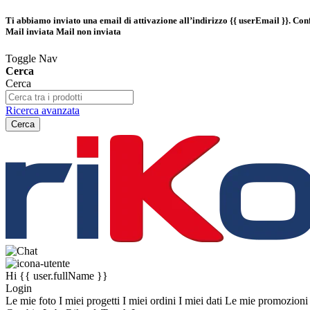
Ti abbiamo inviato una email di attivazione all’indirizzo
{{ userEmail }}
. Con
Mail inviata
Mail non inviata
Toggle Nav
Cerca
Cerca
Ricerca avanzata
Cerca
Hi
{{ user.fullName }}
Login
Le mie foto
I miei progetti
I miei ordini
I miei dati
Le mie promozion