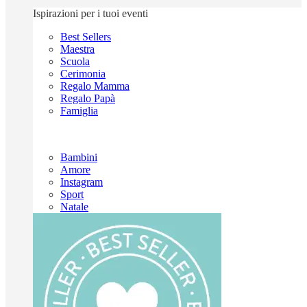
Ispirazioni per i tuoi eventi
Best Sellers
Maestra
Scuola
Cerimonia
Regalo Mamma
Regalo Papà
Famiglia
Bambini
Amore
Instagram
Sport
Natale