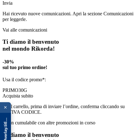
Invia
Hai ricevuto nuove comunicazioni. Apri la sezione Comunicazioni
per leggerle.
Vai alle comunicazioni
Ti diamo il benvenuto
nel mondo Rikorda!
-30%
sul tuo primo ordine!
Usa il codice promo*:
PRIMO30G
Acquista subito
{{ advOverlay.title || 'Promo' }}
*Nel carrello, prima di inviare l’ordine, conferma cliccando su
×
ATTIVA CODICE.
*Non cumulabile con altre promozioni in corso
Ti diamo il benvenuto