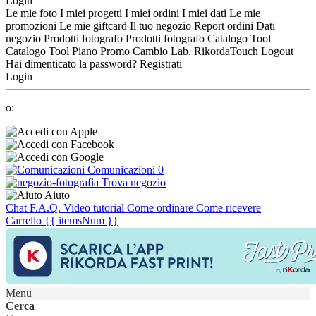
Login
Le mie foto
I miei progetti
I miei ordini
I miei dati
Le mie
promozioni
Le mie giftcard
Il tuo negozio
Report ordini
Dati
negozio
Prodotti fotografo
Prodotti fotografo
Catalogo Tool
Catalogo Tool
Piano Promo
Cambio Lab.
RikordaTouch
Logout
Hai dimenticato la password?
Registrati
Login
o:
Comunicazioni
0
Trova negozio
Aiuto
Chat
F.A.Q.
Video tutorial
Come ordinare
Come ricevere
Carrello
{{ itemsNum }}
Menu
Cerca