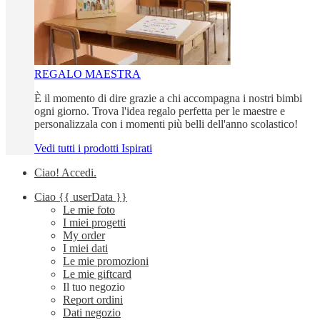
REGALO MAESTRA
È il momento di dire grazie a chi accompagna i nostri bimbi
ogni giorno. Trova l'idea regalo perfetta per le maestre e
personalizzala con i momenti più belli dell'anno scolastico!
Vedi tutti i prodotti Ispirati
Ciao!
Accedi
.
Ciao
{{ userData }}
Le mie foto
I miei progetti
My order
I miei dati
Le mie promozioni
Le mie giftcard
Il tuo negozio
Report ordini
Dati negozio