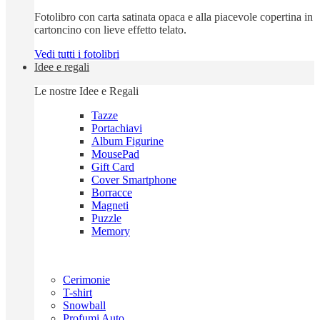
Fotolibro con carta satinata opaca e alla piacevole copertina in
cartoncino con lieve effetto telato.
Vedi tutti i fotolibri
Idee e regali
Le nostre Idee e Regali
Tazze
Portachiavi
Album Figurine
MousePad
Gift Card
Cover Smartphone
Borracce
Magneti
Puzzle
Memory
Cerimonie
T-shirt
Snowball
Profumi Auto