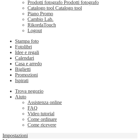
Prodotti fotografo
Prodotti fotografo
Catalogo tool
Catalogo tool
Piano Promo
Cambio Lab.
RikordaTouch
Logout
Stampa foto
Fotolibri
Idee e regali
Calendari
Casa e arredo
Biglietti
Promozioni
Ispirati
Trova negozio
Aiuto
Assistenza online
FAQ
Video tutorial
Come ordinare
Come ricevere
Impostazioni