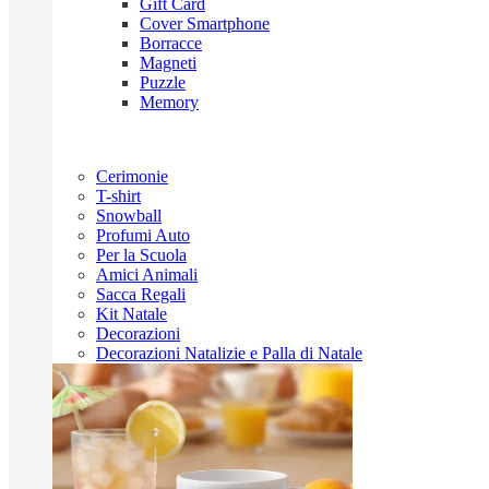
Gift Card
Cover Smartphone
Borracce
Magneti
Puzzle
Memory
Cerimonie
T-shirt
Snowball
Profumi Auto
Per la Scuola
Amici Animali
Sacca Regali
Kit Natale
Decorazioni
Decorazioni Natalizie e Palla di Natale