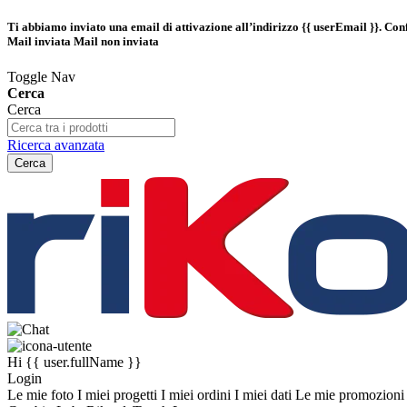
Ti abbiamo inviato una email di attivazione all’indirizzo
{{ userEmail }}
. Con
Mail inviata
Mail non inviata
Toggle Nav
Cerca
Cerca
Ricerca avanzata
Cerca
Hi
{{ user.fullName }}
Login
Le mie foto
I miei progetti
I miei ordini
I miei dati
Le mie promozion