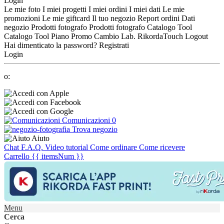
Login
Le mie foto
I miei progetti
I miei ordini
I miei dati
Le mie
promozioni
Le mie giftcard
Il tuo negozio
Report ordini
Dati
negozio
Prodotti fotografo
Prodotti fotografo
Catalogo Tool
Catalogo Tool
Piano Promo
Cambio Lab.
RikordaTouch
Logout
Hai dimenticato la password?
Registrati
Login
o:
Comunicazioni
0
Trova negozio
Aiuto
Chat
F.A.Q.
Video tutorial
Come ordinare
Come ricevere
Carrello
{{ itemsNum }}
Menu
Cerca