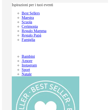
Ispirazioni per i tuoi eventi
Best Sellers
Maestra
Scuola
Cerimonia
Regalo Mamma
Regalo Papà
Famiglia
Bambini
Amore
Instagram
Sport
Natale