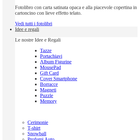
Fotolibro con carta satinata opaca e alla piacevole copertina in
cartoncino con lieve effetto telato.
Vedi tutti i fotolibri
Idee e regali
Le nostre Idee e Regali
Tazze
Portachiavi
Album Figurine
MousePad
Gift Card
Cover Smartphone
Borracce
Magneti
Puzzle
Memory
Cerimonie
T-shirt
Snowball
Profumi Auto