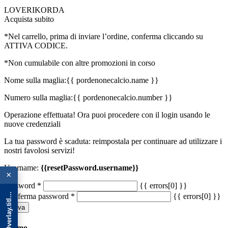
LOVERIKORDA
Acquista subito
*Nel carrello, prima di inviare l’ordine, conferma cliccando su
ATTIVA CODICE.
*Non cumulabile con altre promozioni in corso
Nome sulla maglia:
{{ pordenonecalcio.name }}
Numero sulla maglia:
{{ pordenonecalcio.number }}
Operazione effettuata! Ora puoi procedere con il login usando le
nuove credenziali
La tua password è scaduta: reimpostala per continuare ad utilizzare i
nostri favolosi servizi!
{{ advOverlay.title || 'Promo' }}
Username:
{{resetPassword.username}}
×
Password
*
{{ errors[0] }}
Conferma password
*
{{ errors[0] }}
Salva
Promo