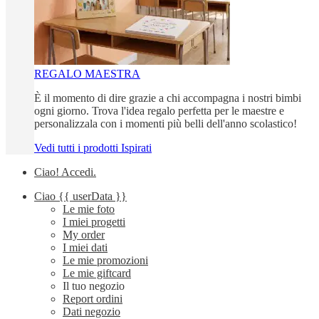
REGALO MAESTRA
È il momento di dire grazie a chi accompagna i nostri bimbi
ogni giorno. Trova l'idea regalo perfetta per le maestre e
personalizzala con i momenti più belli dell'anno scolastico!
Vedi tutti i prodotti Ispirati
Ciao!
Accedi
.
Ciao
{{ userData }}
Le mie foto
I miei progetti
My order
I miei dati
Le mie promozioni
Le mie giftcard
Il tuo negozio
Report ordini
Dati negozio