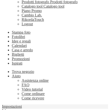
Prodotti fotografo
Prodotti fotografo
Catalogo tool
Catalogo tool
Piano Promo
Cambio Lab.
RikordaTouch
Logout
Stampa foto
Fotolibri
Idee e regali
Calendari
Casa e arredo
Biglietti
Promozioni
Ispirati
Trova negozio
Aiuto
Assistenza online
FAQ
Video tutorial
Come ordinare
Come ricevere
Impostazioni