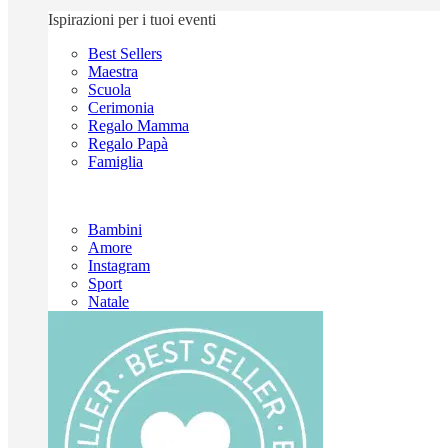
Ispirazioni per i tuoi eventi
Best Sellers
Maestra
Scuola
Cerimonia
Regalo Mamma
Regalo Papà
Famiglia
Bambini
Amore
Instagram
Sport
Natale