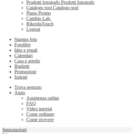
Prodotti fotografo
Prodotti fotografo
Catalogo tool
Catalogo tool
Piano Promo
Cambio Lab.
RikordaTouch
Logout
Stampa foto
Fotolibri
Idee e regali
Calendari
Casa e arredo
Biglietti
Promozioni
Ispirati
Trova negozio
Aiuto
Assistenza online
FAQ
Video tutorial
Come ordinare
Come ricevere
Impostazioni