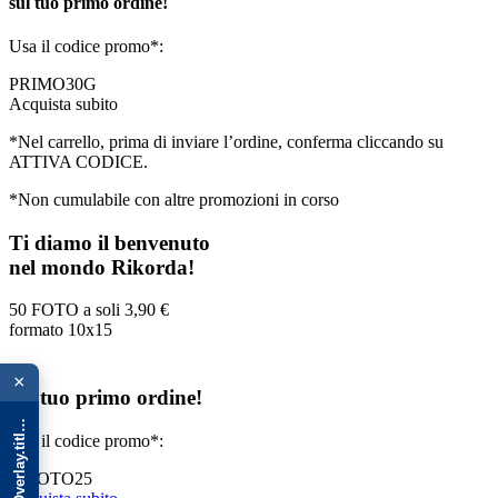
sul tuo primo ordine!
Usa il codice promo*:
PRIMO30G
Acquista subito
*Nel carrello, prima di inviare l’ordine, conferma cliccando su
ATTIVA CODICE.
*Non cumulabile con altre promozioni in corso
Ti diamo il benvenuto
nel mondo Rikorda!
50 FOTO a soli
3,90 €
formato 10x15
{{ advOverlay.title || 'Promo' }}
×
sul tuo primo ordine!
Usa il codice promo*:
50FOTO25