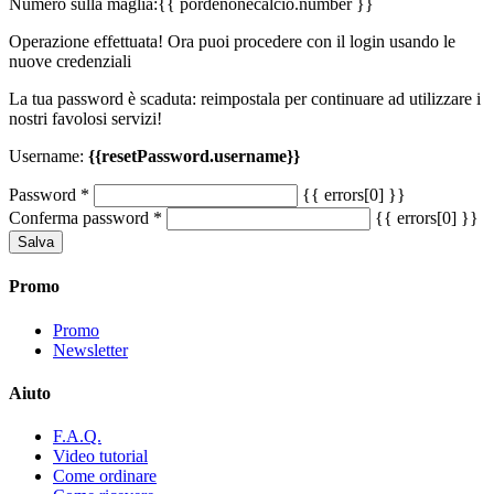
Numero sulla maglia:
{{ pordenonecalcio.number }}
Operazione effettuata! Ora puoi procedere con il login usando le
nuove credenziali
La tua password è scaduta: reimpostala per continuare ad utilizzare i
nostri favolosi servizi!
Username:
{{resetPassword.username}}
Password
*
{{ errors[0] }}
Conferma password
*
{{ errors[0] }}
Salva
Promo
Promo
Newsletter
Aiuto
F.A.Q.
Video tutorial
Come ordinare