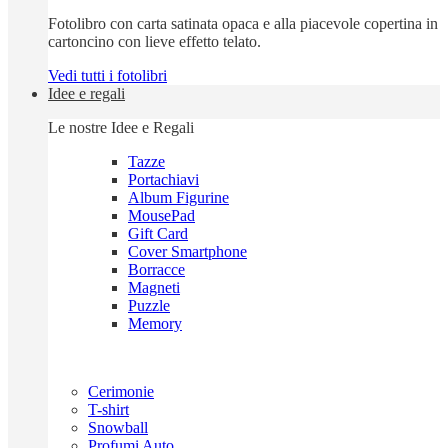
Fotolibro con carta satinata opaca e alla piacevole copertina in
cartoncino con lieve effetto telato.
Vedi tutti i fotolibri
Idee e regali
Le nostre Idee e Regali
Tazze
Portachiavi
Album Figurine
MousePad
Gift Card
Cover Smartphone
Borracce
Magneti
Puzzle
Memory
Cerimonie
T-shirt
Snowball
Profumi Auto