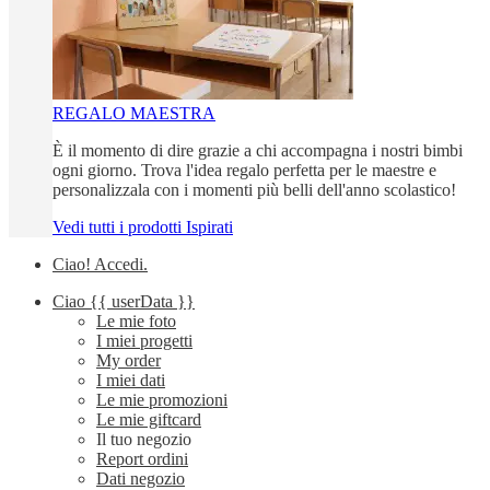
REGALO MAESTRA
È il momento di dire grazie a chi accompagna i nostri bimbi
ogni giorno. Trova l'idea regalo perfetta per le maestre e
personalizzala con i momenti più belli dell'anno scolastico!
Vedi tutti i prodotti Ispirati
Ciao!
Accedi
.
Ciao
{{ userData }}
Le mie foto
I miei progetti
My order
I miei dati
Le mie promozioni
Le mie giftcard
Il tuo negozio
Report ordini
Dati negozio