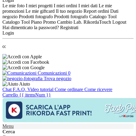
Login
Le mie foto
I miei progetti
I miei ordini
I miei dati
Le mie
promozioni
Le mie giftcard
Il tuo negozio
Report ordini
Dati
negozio
Prodotti fotografo
Prodotti fotografo
Catalogo Tool
Catalogo Tool
Piano Promo
Cambio Lab.
RikordaTouch
Logout
Hai dimenticato la password?
Registrati
Login
o:
Comunicazioni
0
Trova negozio
Aiuto
Chat
F.A.Q.
Video tutorial
Come ordinare
Come ricevere
Carrello
{{ itemsNum }}
Menu
Cerca