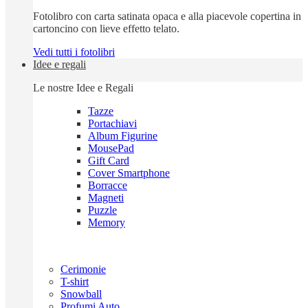
Fotolibro con carta satinata opaca e alla piacevole copertina in
cartoncino con lieve effetto telato.
Vedi tutti i fotolibri
Idee e regali
Le nostre Idee e Regali
Tazze
Portachiavi
Album Figurine
MousePad
Gift Card
Cover Smartphone
Borracce
Magneti
Puzzle
Memory
Cerimonie
T-shirt
Snowball
Profumi Auto