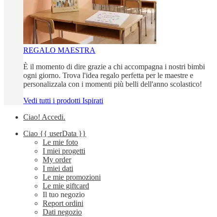
REGALO MAESTRA
È il momento di dire grazie a chi accompagna i nostri bimbi
ogni giorno. Trova l'idea regalo perfetta per le maestre e
personalizzala con i momenti più belli dell'anno scolastico!
Vedi tutti i prodotti Ispirati
Ciao!
Accedi
.
Ciao
{{ userData }}
Le mie foto
I miei progetti
My order
I miei dati
Le mie promozioni
Le mie giftcard
Il tuo negozio
Report ordini
Dati negozio