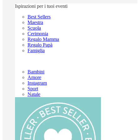
Ispirazioni per i tuoi eventi
Best Sellers
Maestra
Scuola
Cerimonia
Regalo Mamma
Regalo Papà
Famiglia
Bambini
Amore
Instagram
Sport
Natale