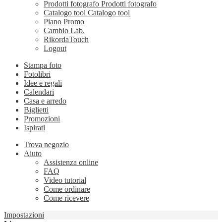
Prodotti fotografo
Prodotti fotografo
Catalogo tool
Catalogo tool
Piano Promo
Cambio Lab.
RikordaTouch
Logout
Stampa foto
Fotolibri
Idee e regali
Calendari
Casa e arredo
Biglietti
Promozioni
Ispirati
Trova negozio
Aiuto
Assistenza online
FAQ
Video tutorial
Come ordinare
Come ricevere
Impostazioni