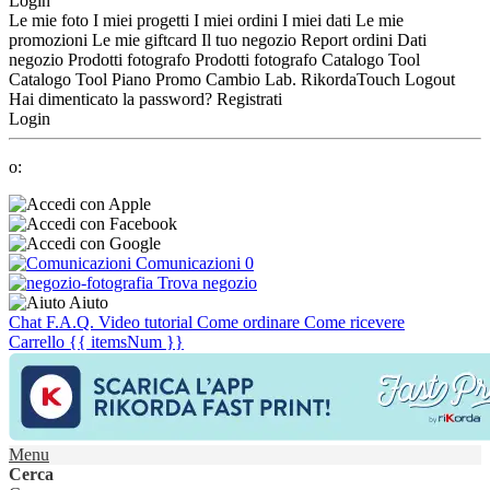
Login
Le mie foto
I miei progetti
I miei ordini
I miei dati
Le mie
promozioni
Le mie giftcard
Il tuo negozio
Report ordini
Dati
negozio
Prodotti fotografo
Prodotti fotografo
Catalogo Tool
Catalogo Tool
Piano Promo
Cambio Lab.
RikordaTouch
Logout
Hai dimenticato la password?
Registrati
Login
o:
Comunicazioni
0
Trova negozio
Aiuto
Chat
F.A.Q.
Video tutorial
Come ordinare
Come ricevere
Carrello
{{ itemsNum }}
Menu
Cerca