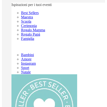
Ispirazioni per i tuoi eventi
Best Sellers
Maestra
Scuola
Cerimonia
Regalo Mamma
Regalo Papà
Famiglia
Bambini
Amore
Instagram
Sport
Natale