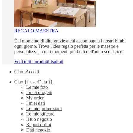
REGALO MAESTRA
È il momento di dire grazie a chi accompagna i nostri bimbi
ogni giorno. Trova l'idea regalo perfetta per le maestre e
personalizzala con i momenti più belli dell'anno scolastico!
Vedi tutti i prodotti Ispirati
Ciao!
Accedi
.
Ciao
{{ userData }}
Le mie foto
I miei progetti
My order
I miei dati
Le mie promozioni
Le mie giftcard
Il tuo negozio
Report ordini
Dati negozio