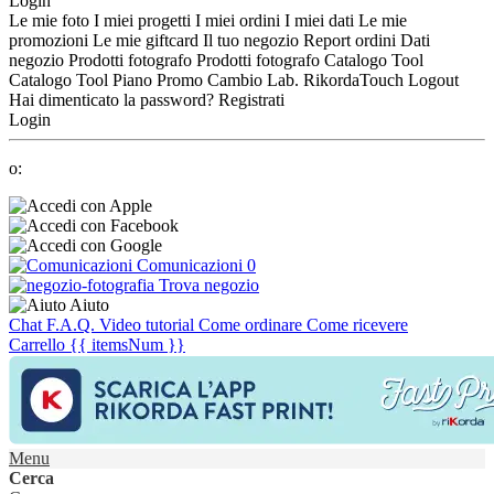
Login
Le mie foto
I miei progetti
I miei ordini
I miei dati
Le mie
promozioni
Le mie giftcard
Il tuo negozio
Report ordini
Dati
negozio
Prodotti fotografo
Prodotti fotografo
Catalogo Tool
Catalogo Tool
Piano Promo
Cambio Lab.
RikordaTouch
Logout
Hai dimenticato la password?
Registrati
Login
o:
Comunicazioni
0
Trova negozio
Aiuto
Chat
F.A.Q.
Video tutorial
Come ordinare
Come ricevere
Carrello
{{ itemsNum }}
Menu
Cerca