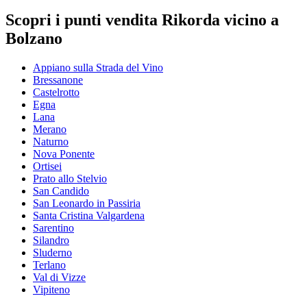
Scopri i punti vendita Rikorda vicino a
Bolzano
Appiano sulla Strada del Vino
Bressanone
Castelrotto
Egna
Lana
Merano
Naturno
Nova Ponente
Ortisei
Prato allo Stelvio
San Candido
San Leonardo in Passiria
Santa Cristina Valgardena
Sarentino
Silandro
Sluderno
Terlano
Val di Vizze
Vipiteno