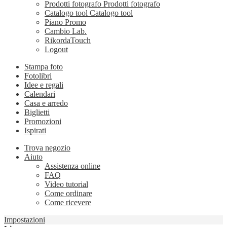
Prodotti fotografo
Prodotti fotografo
Catalogo tool
Catalogo tool
Piano Promo
Cambio Lab.
RikordaTouch
Logout
Stampa foto
Fotolibri
Idee e regali
Calendari
Casa e arredo
Biglietti
Promozioni
Ispirati
Trova negozio
Aiuto
Assistenza online
FAQ
Video tutorial
Come ordinare
Come ricevere
Impostazioni