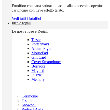
Fotolibro con carta satinata opaca e alla piacevole copertina in
cartoncino con lieve effetto telato.
Vedi tutti i fotolibri
Idee e regali
Le nostre Idee e Regali
Tazze
Portachiavi
Album Figurine
MousePad
Gift Card
Cover Smartphone
Borracce
Magneti
Puzzle
Memory
Cerimonie
T-shirt
Snowball
Profumi Auto