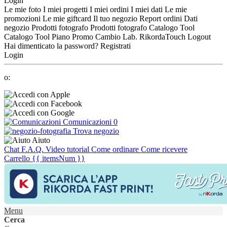
Login
Le mie foto
I miei progetti
I miei ordini
I miei dati
Le mie
promozioni
Le mie giftcard
Il tuo negozio
Report ordini
Dati
negozio
Prodotti fotografo
Prodotti fotografo
Catalogo Tool
Catalogo Tool
Piano Promo
Cambio Lab.
RikordaTouch
Logout
Hai dimenticato la password?
Registrati
Login
o:
Comunicazioni
0
Trova negozio
Aiuto
Chat
F.A.Q.
Video tutorial
Come ordinare
Come ricevere
Carrello
{{ itemsNum }}
Menu
Cerca