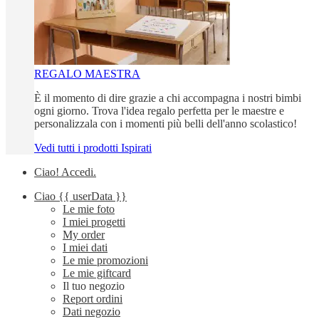
REGALO MAESTRA
È il momento di dire grazie a chi accompagna i nostri bimbi
ogni giorno. Trova l'idea regalo perfetta per le maestre e
personalizzala con i momenti più belli dell'anno scolastico!
Vedi tutti i prodotti Ispirati
Ciao!
Accedi
.
Ciao
{{ userData }}
Le mie foto
I miei progetti
My order
I miei dati
Le mie promozioni
Le mie giftcard
Il tuo negozio
Report ordini
Dati negozio