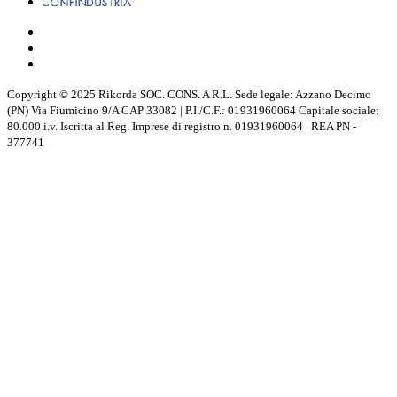
Copyright © 2025 Rikorda SOC. CONS. A R.L. Sede legale: Azzano Decimo
(PN) Via Fiumicino 9/A CAP 33082 | P.I./C.F.: 01931960064 Capitale sociale:
80.000 i.v. Iscritta al Reg. Imprese di registro n. 01931960064 | REA PN -
377741