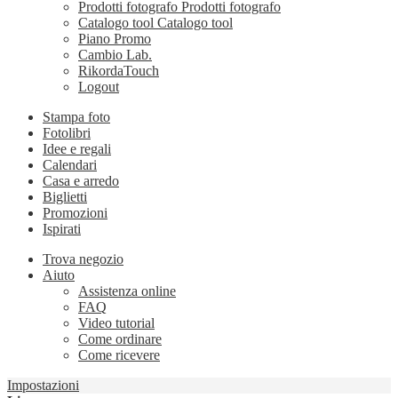
Prodotti fotografo
Prodotti fotografo
Catalogo tool
Catalogo tool
Piano Promo
Cambio Lab.
RikordaTouch
Logout
Stampa foto
Fotolibri
Idee e regali
Calendari
Casa e arredo
Biglietti
Promozioni
Ispirati
Trova negozio
Aiuto
Assistenza online
FAQ
Video tutorial
Come ordinare
Come ricevere
Impostazioni