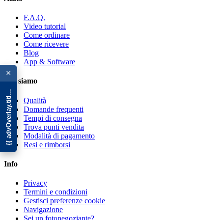
F.A.Q.
Video tutorial
Come ordinare
Come ricevere
Blog
{{ advOverlay.title || 'Promo' }}
App & Software
×
Chi siamo
Qualità
Domande frequenti
Tempi di consegna
Trova punti vendita
Modalità di pagamento
Resi e rimborsi
Info
Privacy
Termini e condizioni
Gestisci preferenze cookie
Navigazione
Sei un fotonegoziante?