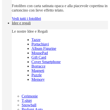
Fotolibro con carta satinata opaca e alla piacevole copertina in
cartoncino con lieve effetto telato.
Vedi tutti i fotolibri
Idee e regali
Le nostre Idee e Regali
Tazze
Portachiavi
Album Figurine
MousePad
Gift Card
Cover Smartphone
Borracce
Magneti
Puzzle
Memory
Cerimonie
T-shirt
Snowball
Profumi Auto