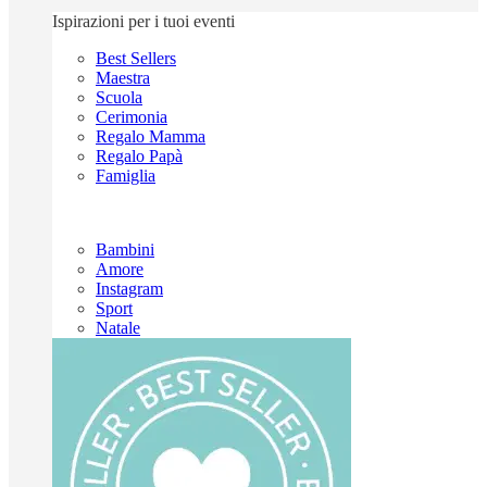
Ispirazioni per i tuoi eventi
Best Sellers
Maestra
Scuola
Cerimonia
Regalo Mamma
Regalo Papà
Famiglia
Bambini
Amore
Instagram
Sport
Natale