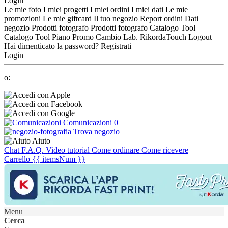
Login
Le mie foto
I miei progetti
I miei ordini
I miei dati
Le mie
promozioni
Le mie giftcard
Il tuo negozio
Report ordini
Dati
negozio
Prodotti fotografo
Prodotti fotografo
Catalogo Tool
Catalogo Tool
Piano Promo
Cambio Lab.
RikordaTouch
Logout
Hai dimenticato la password?
Registrati
Login
o:
Comunicazioni
0
Trova negozio
Aiuto
Chat
F.A.Q.
Video tutorial
Come ordinare
Come ricevere
Carrello
{{ itemsNum }}
Menu
Cerca