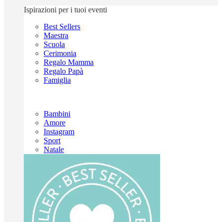
Ispirazioni per i tuoi eventi
Best Sellers
Maestra
Scuola
Cerimonia
Regalo Mamma
Regalo Papà
Famiglia
Bambini
Amore
Instagram
Sport
Natale