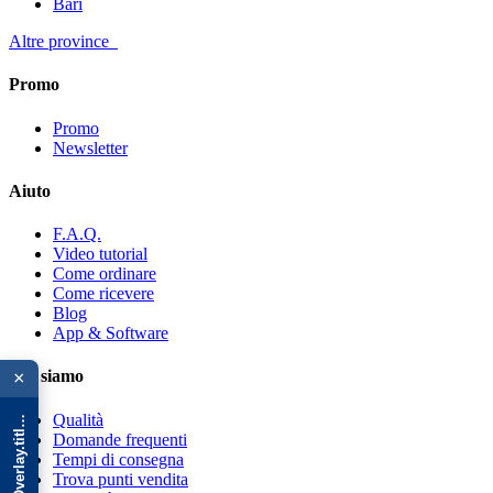
Bari
Altre province
Promo
Promo
Newsletter
Aiuto
F.A.Q.
Video tutorial
Come ordinare
Come ricevere
Blog
App & Software
{{ advOverlay.title || 'Promo' }}
Chi siamo
×
Qualità
Domande frequenti
Tempi di consegna
Trova punti vendita