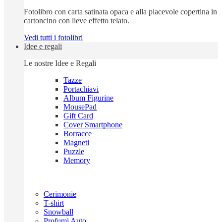
Fotolibro con carta satinata opaca e alla piacevole copertina in
cartoncino con lieve effetto telato.
Vedi tutti i fotolibri
Idee e regali
Le nostre Idee e Regali
Tazze
Portachiavi
Album Figurine
MousePad
Gift Card
Cover Smartphone
Borracce
Magneti
Puzzle
Memory
Cerimonie
T-shirt
Snowball
Profumi Auto