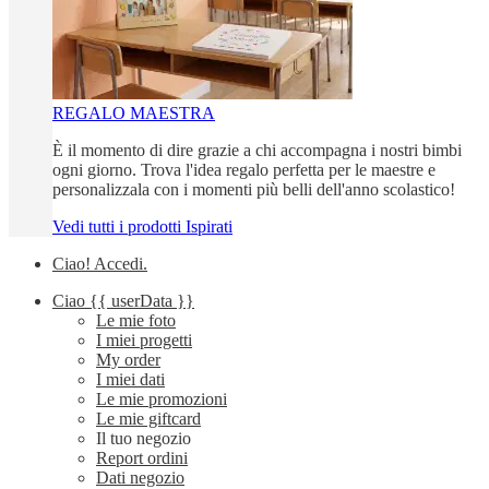
REGALO MAESTRA
È il momento di dire grazie a chi accompagna i nostri bimbi
ogni giorno. Trova l'idea regalo perfetta per le maestre e
personalizzala con i momenti più belli dell'anno scolastico!
Vedi tutti i prodotti Ispirati
Ciao!
Accedi
.
Ciao
{{ userData }}
Le mie foto
I miei progetti
My order
I miei dati
Le mie promozioni
Le mie giftcard
Il tuo negozio
Report ordini
Dati negozio