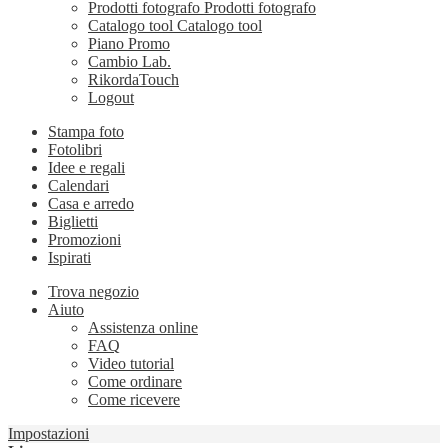
Prodotti fotografo
Prodotti fotografo
Catalogo tool
Catalogo tool
Piano Promo
Cambio Lab.
RikordaTouch
Logout
Stampa foto
Fotolibri
Idee e regali
Calendari
Casa e arredo
Biglietti
Promozioni
Ispirati
Trova negozio
Aiuto
Assistenza online
FAQ
Video tutorial
Come ordinare
Come ricevere
Impostazioni