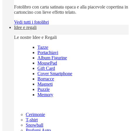
Fotolibro con carta satinata opaca e alla piacevole copertina in
cartoncino con lieve effetto telato.
Vedi tutti i fotolibri
Idee e regali
Le nostre Idee e Regali
Tazze
Portachiavi
Album Figurine
MousePad
Gift Card
Cover Smartphone
Borracce
Magneti
Puzzle
Memory
Cerimonie
T-shirt
Snowball
Profumi Auto