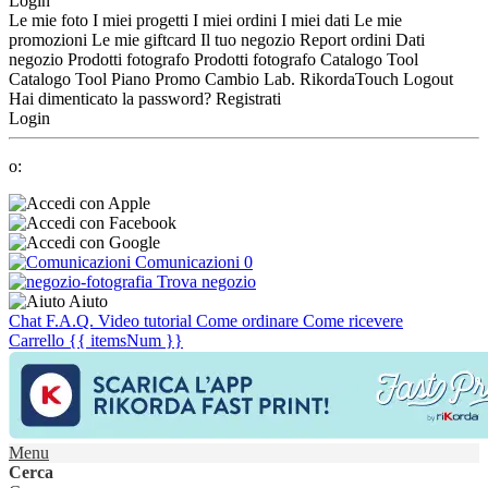
Login
Le mie foto
I miei progetti
I miei ordini
I miei dati
Le mie
promozioni
Le mie giftcard
Il tuo negozio
Report ordini
Dati
negozio
Prodotti fotografo
Prodotti fotografo
Catalogo Tool
Catalogo Tool
Piano Promo
Cambio Lab.
RikordaTouch
Logout
Hai dimenticato la password?
Registrati
Login
o:
Comunicazioni
0
Trova negozio
Aiuto
Chat
F.A.Q.
Video tutorial
Come ordinare
Come ricevere
Carrello
{{ itemsNum }}
Menu
Cerca