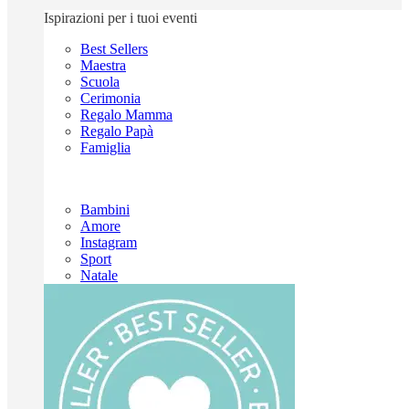
Ispirazioni per i tuoi eventi
Best Sellers
Maestra
Scuola
Cerimonia
Regalo Mamma
Regalo Papà
Famiglia
Bambini
Amore
Instagram
Sport
Natale