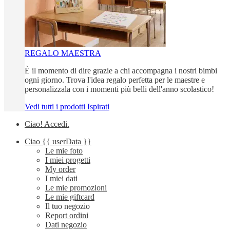
REGALO MAESTRA
È il momento di dire grazie a chi accompagna i nostri bimbi
ogni giorno. Trova l'idea regalo perfetta per le maestre e
personalizzala con i momenti più belli dell'anno scolastico!
Vedi tutti i prodotti Ispirati
Ciao!
Accedi
.
Ciao
{{ userData }}
Le mie foto
I miei progetti
My order
I miei dati
Le mie promozioni
Le mie giftcard
Il tuo negozio
Report ordini
Dati negozio