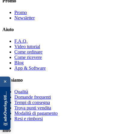
Promo
Promo
Newsletter
Aiuto
F.A.Q.
Video tutorial
Come ordinare
Come ricevere
Blog
App & Software
{{ advOverlay.title || 'Promo' }}
Chi siamo
×
Qualità
Domande frequenti
Tempi di consegna
Trova punti vendita
Modalità di pagamento
Resi e rimborsi
Info