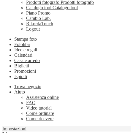
Prodotti fotografo
Prodotti fotografo
Catalogo tool
Catalogo tool
Piano Promo
Cambio Lab.
RikordaTouch
Logout
Stampa foto
Fotolibri
Idee e regali
Calendari
Casa e arredo
Biglietti
Promozioni
Ispirati
Trova negozio
Aiuto
Assistenza online
FAQ
Video tutorial
Come ordinare
Come ricevere
Impostazioni