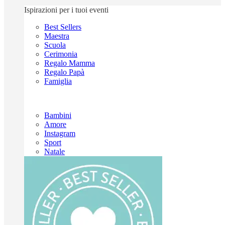
Ispirazioni per i tuoi eventi
Best Sellers
Maestra
Scuola
Cerimonia
Regalo Mamma
Regalo Papà
Famiglia
Bambini
Amore
Instagram
Sport
Natale