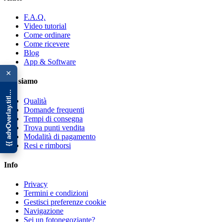
F.A.Q.
Video tutorial
Come ordinare
Come ricevere
Blog
{{ advOverlay.title || 'Promo' }}
App & Software
×
Chi siamo
Qualità
Domande frequenti
Tempi di consegna
Trova punti vendita
Modalità di pagamento
Resi e rimborsi
Info
Privacy
Termini e condizioni
Gestisci preferenze cookie
Navigazione
Sei un fotonegoziante?