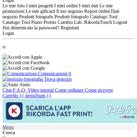
Login
Le mie foto
I miei progetti
I miei ordini
I miei dati
Le mie
promozioni
Le mie giftcard
Il tuo negozio
Report ordini
Dati
negozio
Prodotti fotografo
Prodotti fotografo
Catalogo Tool
Catalogo Tool
Piano Promo
Cambio Lab.
RikordaTouch
Logout
Hai dimenticato la password?
Registrati
Login
o:
Comunicazioni
0
Trova negozio
Aiuto
Chat
F.A.Q.
Video tutorial
Come ordinare
Come ricevere
Carrello
{{ itemsNum }}
Menu
Cerca