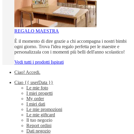
REGALO MAESTRA
È il momento di dire grazie a chi accompagna i nostri bimbi
ogni giorno. Trova l'idea regalo perfetta per le maestre e
personalizzala con i momenti più belli dell'anno scolastico!
Vedi tutti i prodotti Ispirati
Ciao!
Accedi
.
Ciao
{{ userData }}
Le mie foto
I miei progetti
My order
I miei dati
Le mie promozioni
Le mie giftcard
Il tuo negozio
Report ordini
Dati negozio