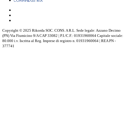
Copyright © 2025 Rikorda SOC. CONS. A R.L. Sede legale: Azzano Decimo
(PN) Via Fiumicino 9/A CAP 33082 | P.I./C.F.: 01931960064 Capitale sociale:
80.000 i.v. Iscritta al Reg. Imprese di registro n. 01931960064 | REA PN -
377741