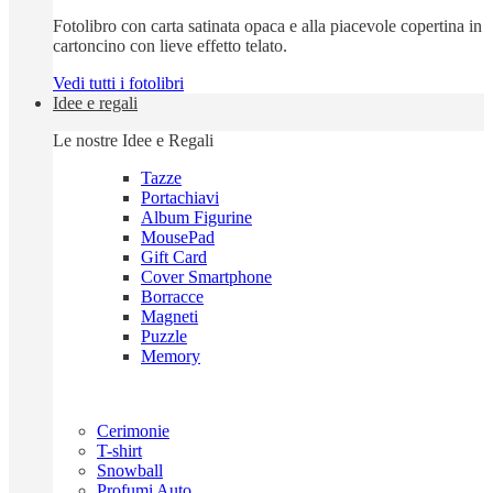
Fotolibro con carta satinata opaca e alla piacevole copertina in
cartoncino con lieve effetto telato.
Vedi tutti i fotolibri
Idee e regali
Le nostre Idee e Regali
Tazze
Portachiavi
Album Figurine
MousePad
Gift Card
Cover Smartphone
Borracce
Magneti
Puzzle
Memory
Cerimonie
T-shirt
Snowball
Profumi Auto