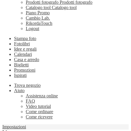
Prodotti fotografo
Prodotti fotografo
Catalogo tool
Catalogo tool
Piano Promo
Cambio Lab.
RikordaTouch
Logout
Stampa foto
Fotolibri
Idee e regali
Calendari
Casa e arredo
Biglietti
Promozioni
Ispirati
Trova negozio
Aiuto
Assistenza online
FAQ
Video tutorial
Come ordinare
Come ricevere
Impostazioni