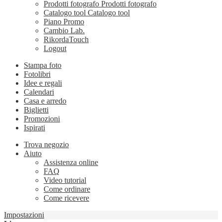
Prodotti fotografo
Prodotti fotografo
Catalogo tool
Catalogo tool
Piano Promo
Cambio Lab.
RikordaTouch
Logout
Stampa foto
Fotolibri
Idee e regali
Calendari
Casa e arredo
Biglietti
Promozioni
Ispirati
Trova negozio
Aiuto
Assistenza online
FAQ
Video tutorial
Come ordinare
Come ricevere
Impostazioni