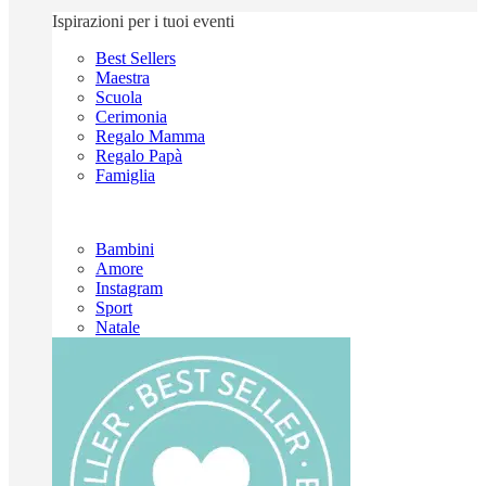
Ispirazioni per i tuoi eventi
Best Sellers
Maestra
Scuola
Cerimonia
Regalo Mamma
Regalo Papà
Famiglia
Bambini
Amore
Instagram
Sport
Natale