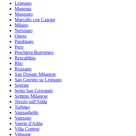
Legnano
Magenta
Magnago
Marcallo con Casone
Milano
Nerviano
Opera
Parabiago
Pero
Peschiera Borromeo
Rescaldina
Rho
Rozzano
San Donato Milanese
San Giorgio su Legnano
Segrate
Sesto San Giovanni
Settimo Milanese
Trezzo sull'Adda
Turbigo
Vanzaghello
Vanzago
Vaprio d'Adda
Villa Cortese
Vittuone