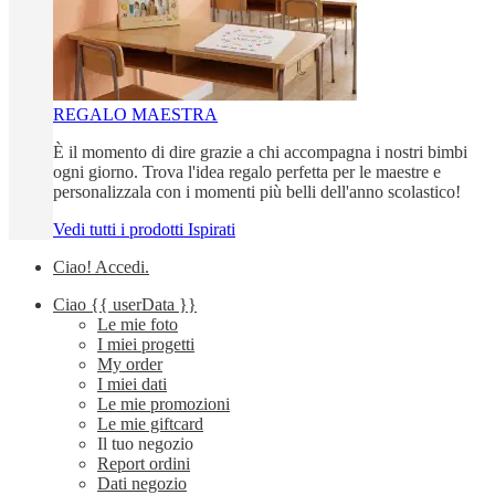
REGALO MAESTRA
È il momento di dire grazie a chi accompagna i nostri bimbi
ogni giorno. Trova l'idea regalo perfetta per le maestre e
personalizzala con i momenti più belli dell'anno scolastico!
Vedi tutti i prodotti Ispirati
Ciao!
Accedi
.
Ciao
{{ userData }}
Le mie foto
I miei progetti
My order
I miei dati
Le mie promozioni
Le mie giftcard
Il tuo negozio
Report ordini
Dati negozio