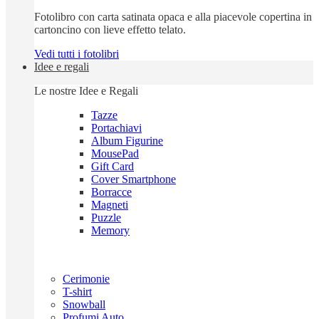
Fotolibro con carta satinata opaca e alla piacevole copertina in
cartoncino con lieve effetto telato.
Vedi tutti i fotolibri
Idee e regali
Le nostre Idee e Regali
Tazze
Portachiavi
Album Figurine
MousePad
Gift Card
Cover Smartphone
Borracce
Magneti
Puzzle
Memory
Cerimonie
T-shirt
Snowball
Profumi Auto