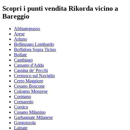
Scopri i punti vendita Rikorda vicino a
Bareggio
Abbiategrasso
Arese
Arluno
Bellinzago Lombardo
Boffalora Sopra Ticino
Bollate
Cambiago
Cassano d'Adda
Cassina de' Pecchi
Cernusco sul Naviglio
Cerro Maggiore
Cesano Boscone
Cologno Monzese
Cormano
Cornaredo
Corsico
Cusano Milanino
Garbagnate Milanese
Gorgonzola
Lainate