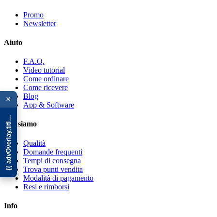
Promo
Newsletter
Aiuto
F.A.Q.
Video tutorial
Come ordinare
{{ advOverlay.title || 'Promo' }}
Come ricevere
Blog
×
App & Software
Chi siamo
Qualità
Domande frequenti
Tempi di consegna
Trova punti vendita
Modalità di pagamento
Resi e rimborsi
Info