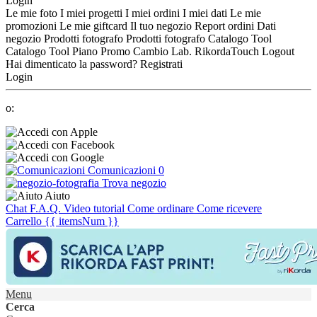
Login
Le mie foto
I miei progetti
I miei ordini
I miei dati
Le mie
promozioni
Le mie giftcard
Il tuo negozio
Report ordini
Dati
negozio
Prodotti fotografo
Prodotti fotografo
Catalogo Tool
Catalogo Tool
Piano Promo
Cambio Lab.
RikordaTouch
Logout
Hai dimenticato la password?
Registrati
Login
o:
Comunicazioni
0
Trova negozio
Aiuto
Chat
F.A.Q.
Video tutorial
Come ordinare
Come ricevere
Carrello
{{ itemsNum }}
Menu
Cerca