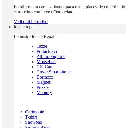
Fotolibro con carta satinata opaca e alla piacevole copertina in
cartoncino con lieve effetto telato.
Vedi tutti i fotolibri
Idee e regali
Le nostre Idee e Regali
Tazze
Portachiavi
Album Figurine
MousePad
Gift Card
Cover Smartphone
Borracce
Magneti
Puzzle
Memory
Cerimonie
T-shirt
Snowball
Profumi Auto