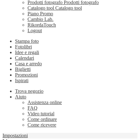
Prodotti fotografo
Prodotti fotografo
Catalogo tool
Catalogo tool
Piano Promo
Cambio Lab.
RikordaTouch
Logout
Stampa foto
Fotolibri
Idee e regali
Calendari
Casa e arredo
Biglietti
Promozioni
Ispirati
Trova negozio
Aiuto
Assistenza online
FAQ
Video tutorial
Come ordinare
Come ricevere
Impostazioni