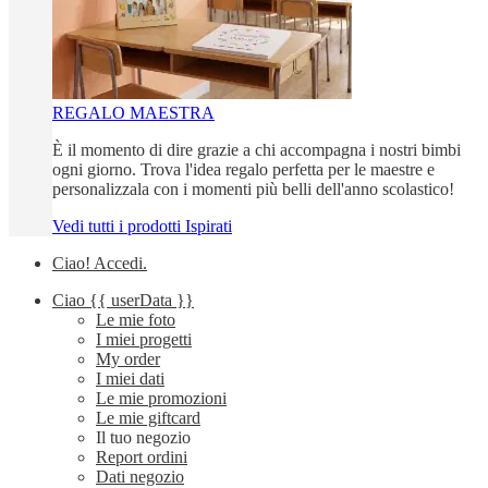
REGALO MAESTRA
È il momento di dire grazie a chi accompagna i nostri bimbi
ogni giorno. Trova l'idea regalo perfetta per le maestre e
personalizzala con i momenti più belli dell'anno scolastico!
Vedi tutti i prodotti Ispirati
Ciao!
Accedi
.
Ciao
{{ userData }}
Le mie foto
I miei progetti
My order
I miei dati
Le mie promozioni
Le mie giftcard
Il tuo negozio
Report ordini
Dati negozio