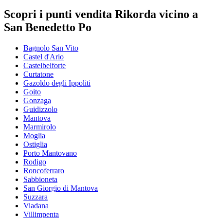
Scopri i punti vendita Rikorda vicino a
San Benedetto Po
Bagnolo San Vito
Castel d'Ario
Castelbelforte
Curtatone
Gazoldo degli Ippoliti
Goito
Gonzaga
Guidizzolo
Mantova
Marmirolo
Moglia
Ostiglia
Porto Mantovano
Rodigo
Roncoferraro
Sabbioneta
San Giorgio di Mantova
Suzzara
Viadana
Villimpenta