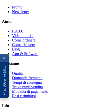
Promo
Newsletter
Aiuto
F.A.Q.
Video tutorial
Come ordinare
Come ricevere
Blog
{{ advOverlay.title || 'Promo' }}
App & Software
×
Chi siamo
Qualità
Domande frequenti
Tempi di consegna
Trova punti vendita
Modalità di pagamento
Resi e rimborsi
Info