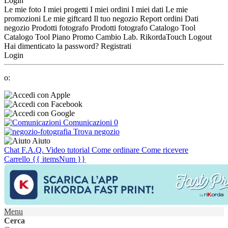
Login
Le mie foto
I miei progetti
I miei ordini
I miei dati
Le mie
promozioni
Le mie giftcard
Il tuo negozio
Report ordini
Dati
negozio
Prodotti fotografo
Prodotti fotografo
Catalogo Tool
Catalogo Tool
Piano Promo
Cambio Lab.
RikordaTouch
Logout
Hai dimenticato la password?
Registrati
Login
o:
Comunicazioni
0
Trova negozio
Aiuto
Chat
F.A.Q.
Video tutorial
Come ordinare
Come ricevere
Carrello
{{ itemsNum }}
Menu
Cerca