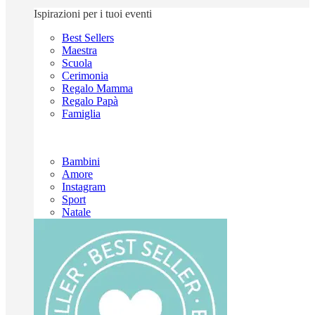
Ispirazioni per i tuoi eventi
Best Sellers
Maestra
Scuola
Cerimonia
Regalo Mamma
Regalo Papà
Famiglia
Bambini
Amore
Instagram
Sport
Natale