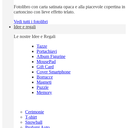
Fotolibro con carta satinata opaca e alla piacevole copertina in
cartoncino con lieve effetto telato.
Vedi tutti i fotolibri
Idee e regali
Le nostre Idee e Regali
Tazze
Portachiavi
Album Figurine
MousePad
Gift Card
Cover Smartphone
Borracce
Magneti
Puzzle
Memory
Cerimonie
T-shirt
Snowball
Profumi Auto