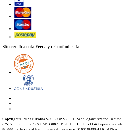
Sito certificato da Feedaty e Confindustria
Copyright © 2025 Rikorda SOC. CONS. A R.L. Sede legale: Azzano Decimo
(PN) Via Fiumicino 9/A CAP 33082 | P.I./C.F.: 01931960064 Capitale sociale:
80.000 i.v. Iscritta al Reg. Imprese di registro n. 01931960064 | REA PN -