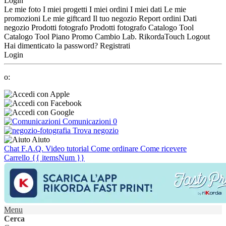
Login
Le mie foto
I miei progetti
I miei ordini
I miei dati
Le mie
promozioni
Le mie giftcard
Il tuo negozio
Report ordini
Dati
negozio
Prodotti fotografo
Prodotti fotografo
Catalogo Tool
Catalogo Tool
Piano Promo
Cambio Lab.
RikordaTouch
Logout
Hai dimenticato la password?
Registrati
Login
o:
Comunicazioni
0
Trova negozio
Aiuto
Chat
F.A.Q.
Video tutorial
Come ordinare
Come ricevere
Carrello
{{ itemsNum }}
Menu
Cerca