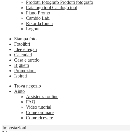
Prodotti fotografo
Prodotti fotografo
Catalogo tool
Catalogo tool
Piano Promo
Cambio Lab.
RikordaTouch
Logout
Stampa foto
Fotolibri
Idee e regali
Calendari
Casa e arredo
Biglietti
Promozioni
Ispirati
Trova negozio
Aiuto
Assistenza online
FAQ
Video tutorial
Come ordinare
Come ricevere
Impostazioni