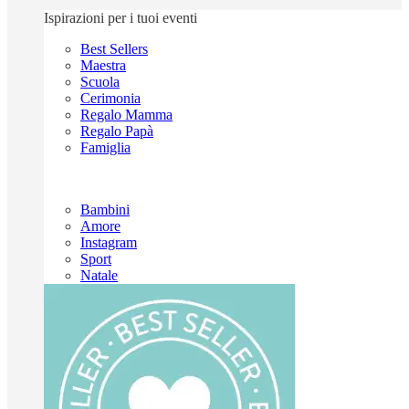
Ispirazioni per i tuoi eventi
Best Sellers
Maestra
Scuola
Cerimonia
Regalo Mamma
Regalo Papà
Famiglia
Bambini
Amore
Instagram
Sport
Natale