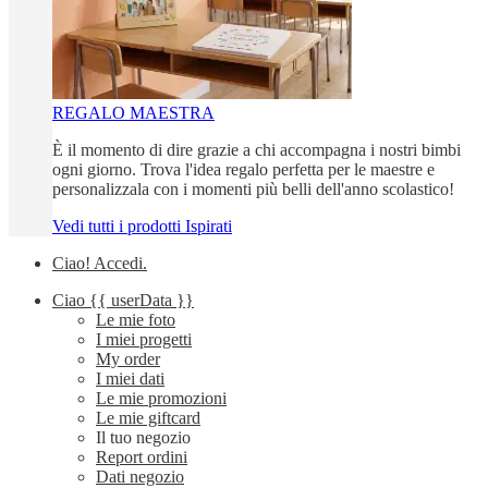
REGALO MAESTRA
È il momento di dire grazie a chi accompagna i nostri bimbi
ogni giorno. Trova l'idea regalo perfetta per le maestre e
personalizzala con i momenti più belli dell'anno scolastico!
Vedi tutti i prodotti Ispirati
Ciao!
Accedi
.
Ciao
{{ userData }}
Le mie foto
I miei progetti
My order
I miei dati
Le mie promozioni
Le mie giftcard
Il tuo negozio
Report ordini
Dati negozio