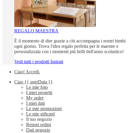
REGALO MAESTRA
È il momento di dire grazie a chi accompagna i nostri bimbi
ogni giorno. Trova l'idea regalo perfetta per le maestre e
personalizzala con i momenti più belli dell'anno scolastico!
Vedi tutti i prodotti Ispirati
Ciao!
Accedi
.
Ciao
{{ userData }}
Le mie foto
I miei progetti
My order
I miei dati
Le mie promozioni
Le mie giftcard
Il tuo negozio
Report ordini
Dati negozio