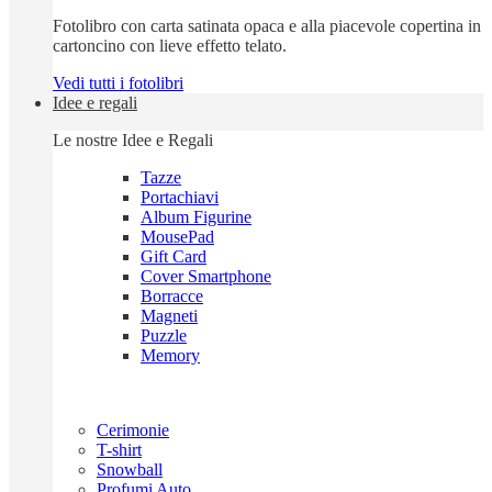
Fotolibro con carta satinata opaca e alla piacevole copertina in
cartoncino con lieve effetto telato.
Vedi tutti i fotolibri
Idee e regali
Le nostre Idee e Regali
Tazze
Portachiavi
Album Figurine
MousePad
Gift Card
Cover Smartphone
Borracce
Magneti
Puzzle
Memory
Cerimonie
T-shirt
Snowball
Profumi Auto