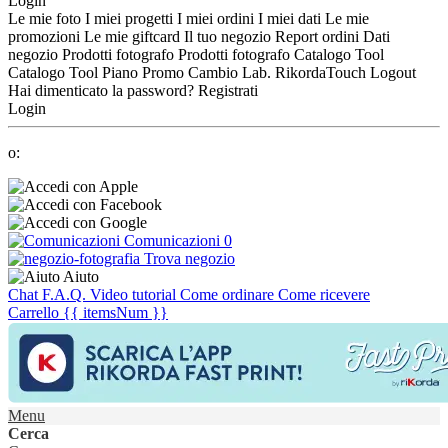
Login
Le mie foto
I miei progetti
I miei ordini
I miei dati
Le mie
promozioni
Le mie giftcard
Il tuo negozio
Report ordini
Dati
negozio
Prodotti fotografo
Prodotti fotografo
Catalogo Tool
Catalogo Tool
Piano Promo
Cambio Lab.
RikordaTouch
Logout
Hai dimenticato la password?
Registrati
Login
o:
Comunicazioni
0
Trova negozio
Aiuto
Chat
F.A.Q.
Video tutorial
Come ordinare
Come ricevere
Carrello
{{ itemsNum }}
Menu
Cerca