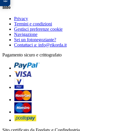
Info
Privacy
Termini e condizioni
Gestisci preferenze cookie
Navigazione
Sei un fotonegoziante?
Contattaci a: info@rikorda.it
Pagamento sicuro e crittografato
Sito certificato da Feedaty e Confindustria