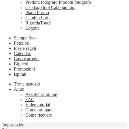
Prodotti fotografo
Prodotti fotografo
Catalogo tool
Catalogo tool
Piano Promo
Cambio Lab.
RikordaTouch
Logout
Stampa foto
Fotolibri
Idee e regali
Calendari
Casa e arredo
Biglietti
Promozioni
Ispirati
Trova negozio
Aiuto
Assistenza online
FAQ
Video tutorial
Come ordinare
Come ricevere
Impostazioni