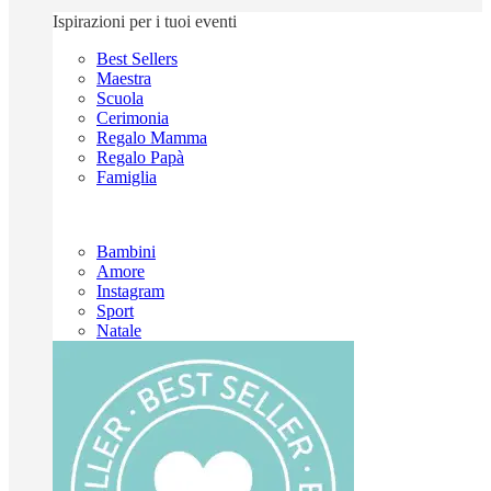
Ispirazioni per i tuoi eventi
Best Sellers
Maestra
Scuola
Cerimonia
Regalo Mamma
Regalo Papà
Famiglia
Bambini
Amore
Instagram
Sport
Natale