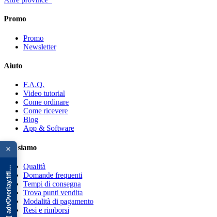
Promo
Promo
Newsletter
Aiuto
F.A.Q.
Video tutorial
Come ordinare
Come ricevere
Blog
App & Software
{{ advOverlay.title || 'Promo' }}
Chi siamo
×
Qualità
Domande frequenti
Tempi di consegna
Trova punti vendita
Modalità di pagamento
Resi e rimborsi