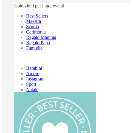
Ispirazioni per i tuoi eventi
Best Sellers
Maestra
Scuola
Cerimonia
Regalo Mamma
Regalo Papà
Famiglia
Bambini
Amore
Instagram
Sport
Natale