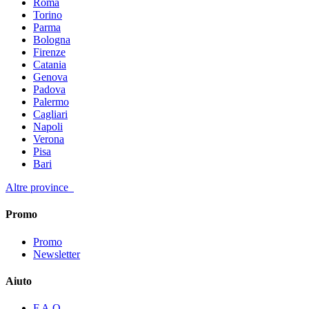
Roma
Torino
Parma
Bologna
Firenze
Catania
Genova
Padova
Palermo
Cagliari
Napoli
Verona
Pisa
Bari
Altre province
Promo
Promo
Newsletter
Aiuto
F.A.Q.