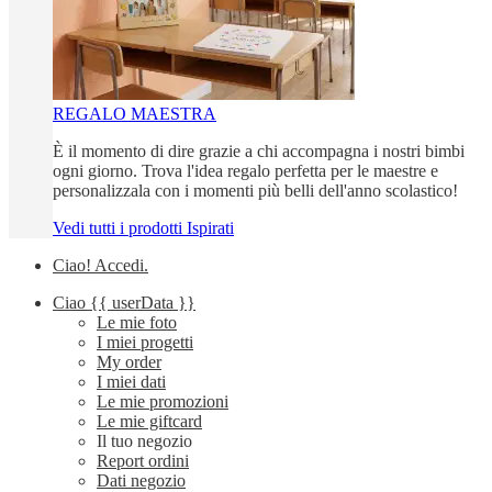
REGALO MAESTRA
È il momento di dire grazie a chi accompagna i nostri bimbi
ogni giorno. Trova l'idea regalo perfetta per le maestre e
personalizzala con i momenti più belli dell'anno scolastico!
Vedi tutti i prodotti Ispirati
Ciao!
Accedi
.
Ciao
{{ userData }}
Le mie foto
I miei progetti
My order
I miei dati
Le mie promozioni
Le mie giftcard
Il tuo negozio
Report ordini
Dati negozio