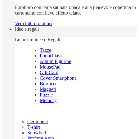
Fotolibro con carta satinata opaca e alla piacevole copertina in
cartoncino con lieve effetto telato.
Vedi tutti i fotolibri
Idee e regali
Le nostre Idee e Regali
Tazze
Portachiavi
Album Figurine
MousePad
Gift Card
Cover Smartphone
Borracce
Magneti
Puzzle
Memory
Cerimonie
T-shirt
Snowball
Profumi Auto