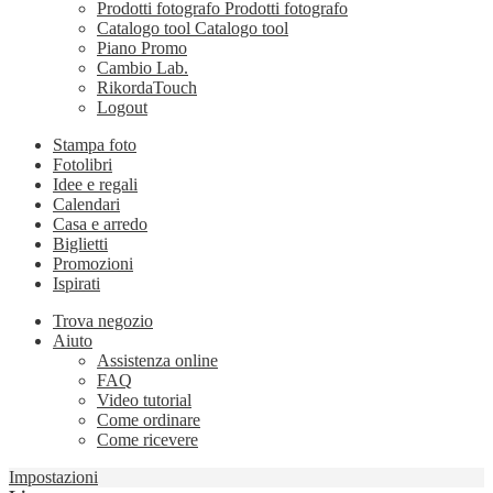
Prodotti fotografo
Prodotti fotografo
Catalogo tool
Catalogo tool
Piano Promo
Cambio Lab.
RikordaTouch
Logout
Stampa foto
Fotolibri
Idee e regali
Calendari
Casa e arredo
Biglietti
Promozioni
Ispirati
Trova negozio
Aiuto
Assistenza online
FAQ
Video tutorial
Come ordinare
Come ricevere
Impostazioni