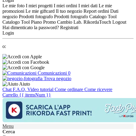
Login
Le mie foto
I miei progetti
I miei ordini
I miei dati
Le mie
promozioni
Le mie giftcard
Il tuo negozio
Report ordini
Dati
negozio
Prodotti fotografo
Prodotti fotografo
Catalogo Tool
Catalogo Tool
Piano Promo
Cambio Lab.
RikordaTouch
Logout
Hai dimenticato la password?
Registrati
Login
o:
Comunicazioni
0
Trova negozio
Aiuto
Chat
F.A.Q.
Video tutorial
Come ordinare
Come ricevere
Carrello
{{ itemsNum }}
Menu
Cerca