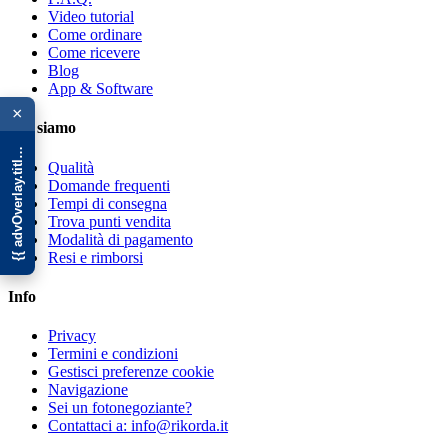
Video tutorial
Come ordinare
Come ricevere
Blog
{{ advOverlay.title || 'Promo' }}
App & Software
×
Chi siamo
Qualità
Domande frequenti
Tempi di consegna
Trova punti vendita
Modalità di pagamento
Resi e rimborsi
Info
Privacy
Termini e condizioni
Gestisci preferenze cookie
Navigazione
Sei un fotonegoziante?
Contattaci a: info@rikorda.it