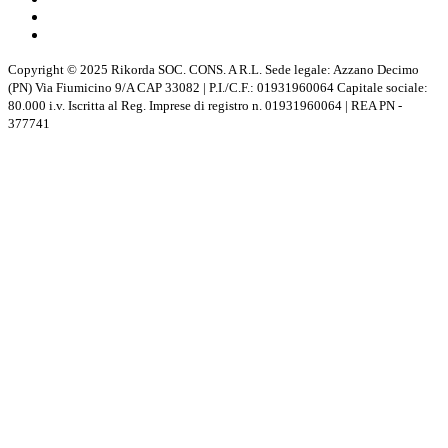
Copyright © 2025 Rikorda SOC. CONS. A R.L. Sede legale: Azzano Decimo
(PN) Via Fiumicino 9/A CAP 33082 | P.I./C.F.: 01931960064 Capitale sociale:
80.000 i.v. Iscritta al Reg. Imprese di registro n. 01931960064 | REA PN -
377741