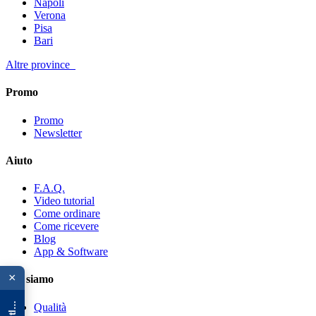
Napoli
Verona
Pisa
Bari
Altre province
Promo
Promo
Newsletter
Aiuto
F.A.Q.
Video tutorial
Come ordinare
Come ricevere
Blog
App & Software
{{ advOverlay.title || 'Promo' }}
×
Chi siamo
Qualità