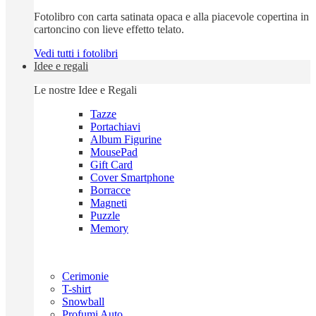
Fotolibro con carta satinata opaca e alla piacevole copertina in
cartoncino con lieve effetto telato.
Vedi tutti i fotolibri
Idee e regali
Le nostre Idee e Regali
Tazze
Portachiavi
Album Figurine
MousePad
Gift Card
Cover Smartphone
Borracce
Magneti
Puzzle
Memory
Cerimonie
T-shirt
Snowball
Profumi Auto