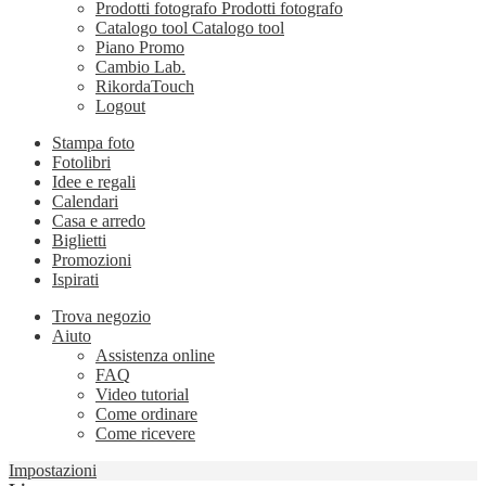
Prodotti fotografo
Prodotti fotografo
Catalogo tool
Catalogo tool
Piano Promo
Cambio Lab.
RikordaTouch
Logout
Stampa foto
Fotolibri
Idee e regali
Calendari
Casa e arredo
Biglietti
Promozioni
Ispirati
Trova negozio
Aiuto
Assistenza online
FAQ
Video tutorial
Come ordinare
Come ricevere
Impostazioni