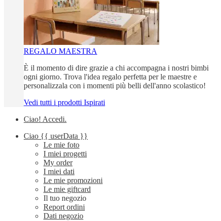
REGALO MAESTRA
È il momento di dire grazie a chi accompagna i nostri bimbi
ogni giorno. Trova l'idea regalo perfetta per le maestre e
personalizzala con i momenti più belli dell'anno scolastico!
Vedi tutti i prodotti Ispirati
Ciao!
Accedi
.
Ciao
{{ userData }}
Le mie foto
I miei progetti
My order
I miei dati
Le mie promozioni
Le mie giftcard
Il tuo negozio
Report ordini
Dati negozio