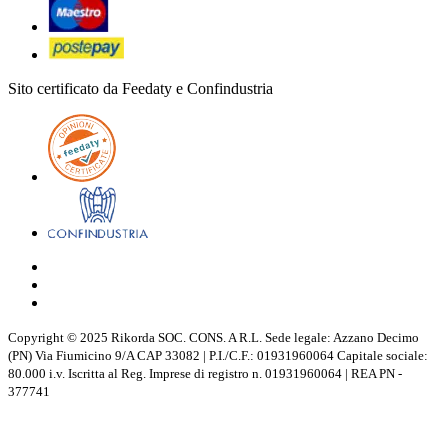
Sito certificato da Feedaty e Confindustria
Copyright © 2025 Rikorda SOC. CONS. A R.L. Sede legale: Azzano Decimo
(PN) Via Fiumicino 9/A CAP 33082 | P.I./C.F.: 01931960064 Capitale sociale:
80.000 i.v. Iscritta al Reg. Imprese di registro n. 01931960064 | REA PN -
377741