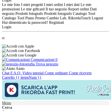
Login
Le mie foto
I miei progetti
I miei ordini
I miei dati
Le mie
promozioni
Le mie giftcard
Il tuo negozio
Report ordini
Dati
negozio
Prodotti fotografo
Prodotti fotografo
Catalogo Tool
Catalogo Tool
Piano Promo
Cambio Lab.
RikordaTouch
Logout
Hai dimenticato la password?
Registrati
Login
o:
Comunicazioni
0
Trova negozio
Aiuto
Chat
F.A.Q.
Video tutorial
Come ordinare
Come ricevere
Carrello
{{ itemsNum }}
Menu
Cerca