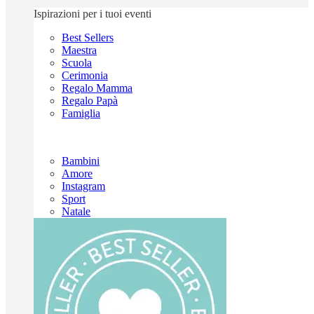
Ispirazioni per i tuoi eventi
Best Sellers
Maestra
Scuola
Cerimonia
Regalo Mamma
Regalo Papà
Famiglia
Bambini
Amore
Instagram
Sport
Natale