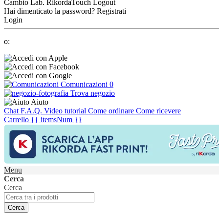
Cambio Lab.
RikordaTouch
Logout
Hai dimenticato la password?
Registrati
Login
o:
Comunicazioni
0
Trova negozio
Aiuto
Chat
F.A.Q.
Video tutorial
Come ordinare
Come ricevere
Carrello
{{ itemsNum }}
Menu
Cerca
Cerca
Cerca