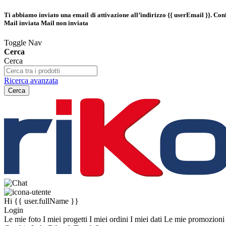
Ti abbiamo inviato una email di attivazione all’indirizzo
{{ userEmail }}
. Con
Mail inviata
Mail non inviata
Toggle Nav
Cerca
Cerca
Ricerca avanzata
Cerca
Hi
{{ user.fullName }}
Login
Le mie foto
I miei progetti
I miei ordini
I miei dati
Le mie promozion