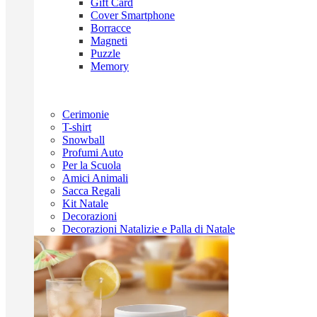
Gift Card
Cover Smartphone
Borracce
Magneti
Puzzle
Memory
Cerimonie
T-shirt
Snowball
Profumi Auto
Per la Scuola
Amici Animali
Sacca Regali
Kit Natale
Decorazioni
Decorazioni Natalizie e Palla di Natale