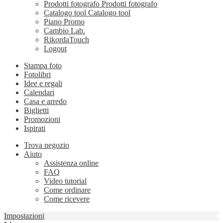
Prodotti fotografo
Prodotti fotografo
Catalogo tool
Catalogo tool
Piano Promo
Cambio Lab.
RikordaTouch
Logout
Stampa foto
Fotolibri
Idee e regali
Calendari
Casa e arredo
Biglietti
Promozioni
Ispirati
Trova negozio
Aiuto
Assistenza online
FAQ
Video tutorial
Come ordinare
Come ricevere
Impostazioni