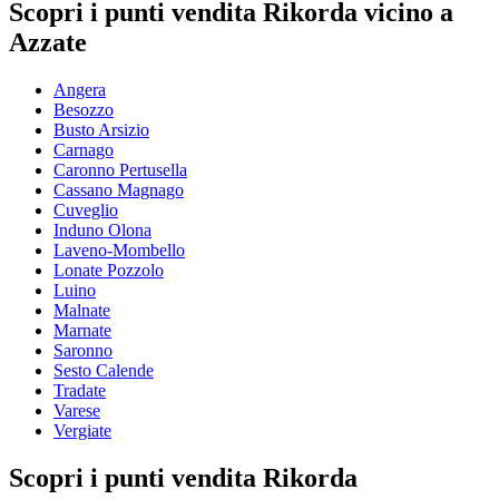
Scopri i punti vendita Rikorda vicino a
Azzate
Angera
Besozzo
Busto Arsizio
Carnago
Caronno Pertusella
Cassano Magnago
Cuveglio
Induno Olona
Laveno-Mombello
Lonate Pozzolo
Luino
Malnate
Marnate
Saronno
Sesto Calende
Tradate
Varese
Vergiate
Scopri i punti vendita Rikorda