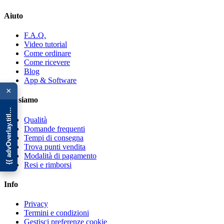
Aiuto
F.A.Q.
Video tutorial
Come ordinare
Come ricevere
Blog
{{ advOverlay.title || 'Promo' }}
App & Software
×
Chi siamo
Qualità
Domande frequenti
Tempi di consegna
Trova punti vendita
Modalità di pagamento
Resi e rimborsi
Info
Privacy
Termini e condizioni
Gestisci preferenze cookie