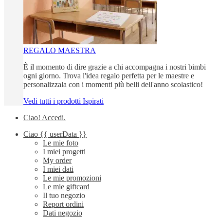
REGALO MAESTRA
È il momento di dire grazie a chi accompagna i nostri bimbi
ogni giorno. Trova l'idea regalo perfetta per le maestre e
personalizzala con i momenti più belli dell'anno scolastico!
Vedi tutti i prodotti Ispirati
Ciao!
Accedi
.
Ciao
{{ userData }}
Le mie foto
I miei progetti
My order
I miei dati
Le mie promozioni
Le mie giftcard
Il tuo negozio
Report ordini
Dati negozio