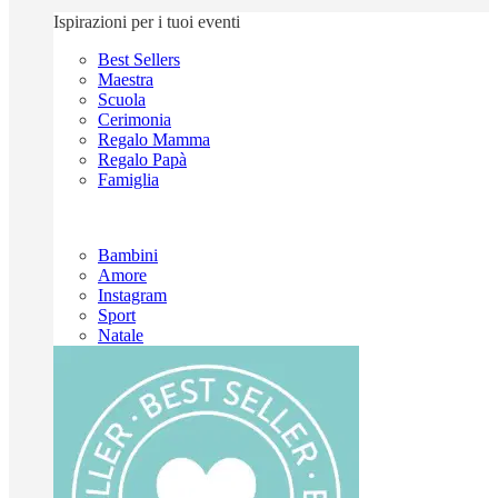
Ispirazioni per i tuoi eventi
Best Sellers
Maestra
Scuola
Cerimonia
Regalo Mamma
Regalo Papà
Famiglia
Bambini
Amore
Instagram
Sport
Natale