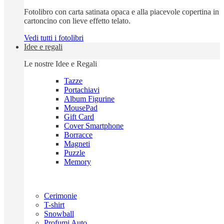
Fotolibro con carta satinata opaca e alla piacevole copertina in
cartoncino con lieve effetto telato.
Vedi tutti i fotolibri
Idee e regali
Le nostre Idee e Regali
Tazze
Portachiavi
Album Figurine
MousePad
Gift Card
Cover Smartphone
Borracce
Magneti
Puzzle
Memory
Cerimonie
T-shirt
Snowball
Profumi Auto