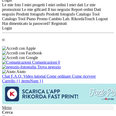
Login
Le mie foto
I miei progetti
I miei ordini
I miei dati
Le mie
promozioni
Le mie giftcard
Il tuo negozio
Report ordini
Dati
negozio
Prodotti fotografo
Prodotti fotografo
Catalogo Tool
Catalogo Tool
Piano Promo
Cambio Lab.
RikordaTouch
Logout
Hai dimenticato la password?
Registrati
Login
o:
Comunicazioni
0
Trova negozio
Aiuto
Chat
F.A.Q.
Video tutorial
Come ordinare
Come ricevere
Carrello
{{ itemsNum }}
Menu
Cerca