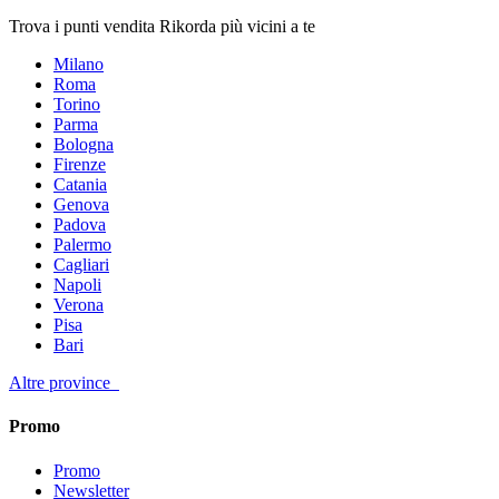
Trova i punti vendita Rikorda più vicini a te
Milano
Roma
Torino
Parma
Bologna
Firenze
Catania
Genova
Padova
Palermo
Cagliari
Napoli
Verona
Pisa
Bari
Altre province
Promo
Promo
Newsletter