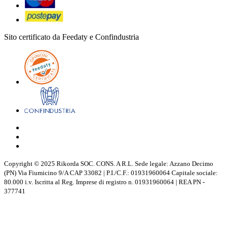
Sito certificato da Feedaty e Confindustria
Copyright © 2025 Rikorda SOC. CONS. A R.L. Sede legale: Azzano Decimo
(PN) Via Fiumicino 9/A CAP 33082 | P.I./C.F.: 01931960064 Capitale sociale:
80.000 i.v. Iscritta al Reg. Imprese di registro n. 01931960064 | REA PN -
377741