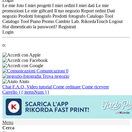
Login
Le mie foto
I miei progetti
I miei ordini
I miei dati
Le mie
promozioni
Le mie giftcard
Il tuo negozio
Report ordini
Dati
negozio
Prodotti fotografo
Prodotti fotografo
Catalogo Tool
Catalogo Tool
Piano Promo
Cambio Lab.
RikordaTouch
Logout
Hai dimenticato la password?
Registrati
Login
o:
Comunicazioni
0
Trova negozio
Aiuto
Chat
F.A.Q.
Video tutorial
Come ordinare
Come ricevere
Carrello
{{ itemsNum }}
Menu
Cerca