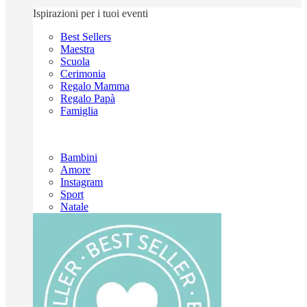
Ispirazioni per i tuoi eventi
Best Sellers
Maestra
Scuola
Cerimonia
Regalo Mamma
Regalo Papà
Famiglia
Bambini
Amore
Instagram
Sport
Natale