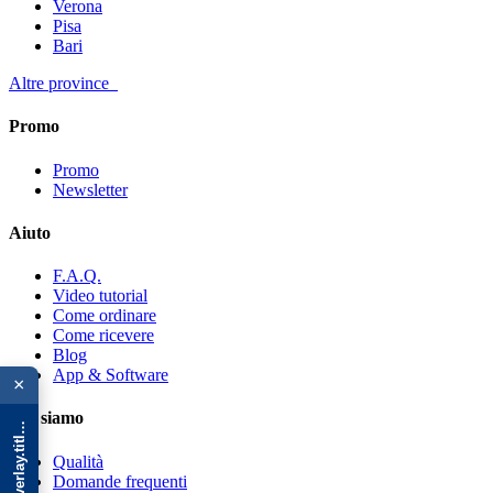
Verona
Pisa
Bari
Altre province
Promo
Promo
Newsletter
Aiuto
F.A.Q.
Video tutorial
Come ordinare
Come ricevere
{{ advOverlay.title || 'Promo' }}
Blog
App & Software
×
Chi siamo
Qualità
Domande frequenti