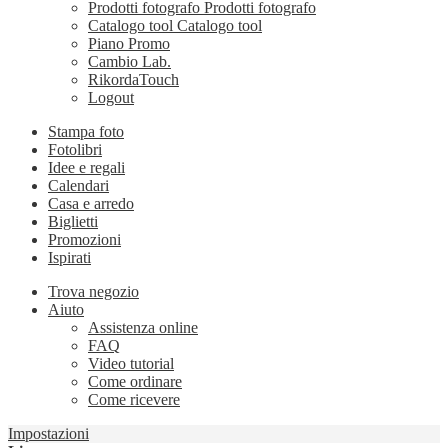
Prodotti fotografo
Prodotti fotografo
Catalogo tool
Catalogo tool
Piano Promo
Cambio Lab.
RikordaTouch
Logout
Stampa foto
Fotolibri
Idee e regali
Calendari
Casa e arredo
Biglietti
Promozioni
Ispirati
Trova negozio
Aiuto
Assistenza online
FAQ
Video tutorial
Come ordinare
Come ricevere
Impostazioni