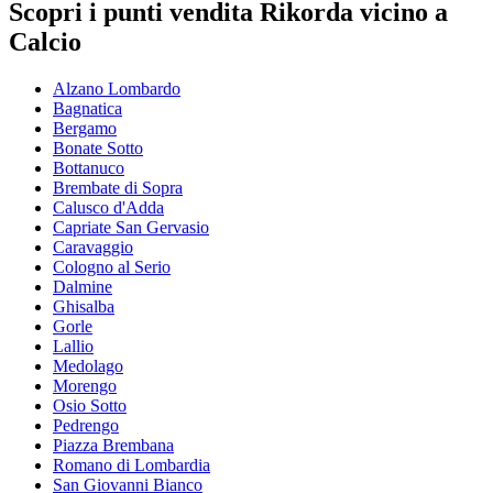
Scopri i punti vendita Rikorda vicino a
Calcio
Alzano Lombardo
Bagnatica
Bergamo
Bonate Sotto
Bottanuco
Brembate di Sopra
Calusco d'Adda
Capriate San Gervasio
Caravaggio
Cologno al Serio
Dalmine
Ghisalba
Gorle
Lallio
Medolago
Morengo
Osio Sotto
Pedrengo
Piazza Brembana
Romano di Lombardia
San Giovanni Bianco