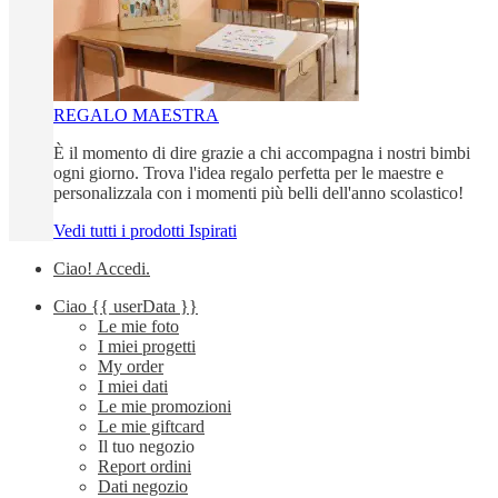
REGALO MAESTRA
È il momento di dire grazie a chi accompagna i nostri bimbi
ogni giorno. Trova l'idea regalo perfetta per le maestre e
personalizzala con i momenti più belli dell'anno scolastico!
Vedi tutti i prodotti Ispirati
Ciao!
Accedi
.
Ciao
{{ userData }}
Le mie foto
I miei progetti
My order
I miei dati
Le mie promozioni
Le mie giftcard
Il tuo negozio
Report ordini
Dati negozio