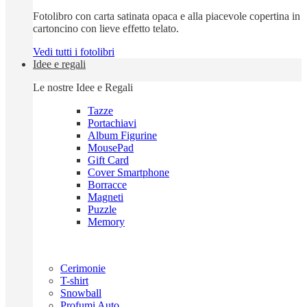
Fotolibro con carta satinata opaca e alla piacevole copertina in
cartoncino con lieve effetto telato.
Vedi tutti i fotolibri
Idee e regali
Le nostre Idee e Regali
Tazze
Portachiavi
Album Figurine
MousePad
Gift Card
Cover Smartphone
Borracce
Magneti
Puzzle
Memory
Cerimonie
T-shirt
Snowball
Profumi Auto