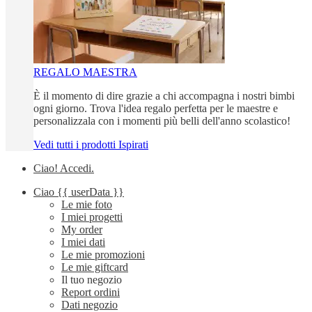
REGALO MAESTRA
È il momento di dire grazie a chi accompagna i nostri bimbi
ogni giorno. Trova l'idea regalo perfetta per le maestre e
personalizzala con i momenti più belli dell'anno scolastico!
Vedi tutti i prodotti Ispirati
Ciao!
Accedi
.
Ciao
{{ userData }}
Le mie foto
I miei progetti
My order
I miei dati
Le mie promozioni
Le mie giftcard
Il tuo negozio
Report ordini
Dati negozio