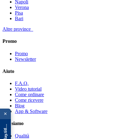
Napoli
Verona
Pisa
Bari
Altre province
Promo
Promo
Newsletter
Aiuto
F.A.Q.
Video tutorial
Come ordinare
Come ricevere
{{ advOverlay.title || 'Promo' }}
Blog
App & Software
×
Chi siamo
Qualità