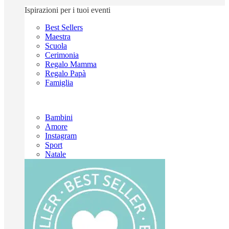
Ispirazioni per i tuoi eventi
Best Sellers
Maestra
Scuola
Cerimonia
Regalo Mamma
Regalo Papà
Famiglia
Bambini
Amore
Instagram
Sport
Natale