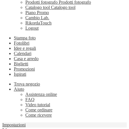
Prodotti fotografo
Prodotti fotografo
Catalogo tool
Catalogo tool
Piano Promo
Cambio Lab.
RikordaTouch
Logout
Stampa foto
Fotolibri
Idee e regali
Calendari
Casa e arredo
Biglietti
Promozioni
Ispirati
Trova negozio
Aiuto
Assistenza online
FAQ
Video tutorial
Come ordinare
Come ricevere
Impostazioni