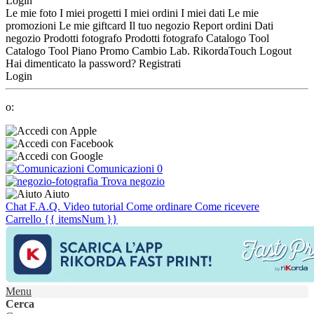
Login
Le mie foto
I miei progetti
I miei ordini
I miei dati
Le mie
promozioni
Le mie giftcard
Il tuo negozio
Report ordini
Dati
negozio
Prodotti fotografo
Prodotti fotografo
Catalogo Tool
Catalogo Tool
Piano Promo
Cambio Lab.
RikordaTouch
Logout
Hai dimenticato la password?
Registrati
Login
o:
Comunicazioni
0
Trova negozio
Aiuto
Chat
F.A.Q.
Video tutorial
Come ordinare
Come ricevere
Carrello
{{ itemsNum }}
Menu
Cerca