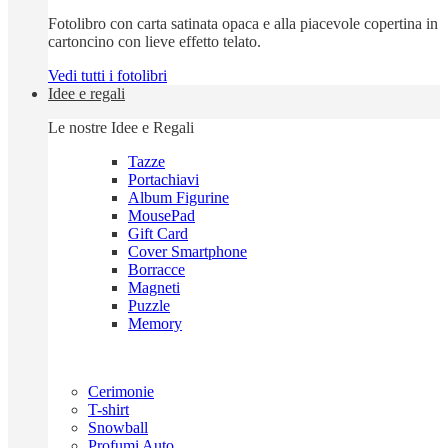
Fotolibro con carta satinata opaca e alla piacevole copertina in
cartoncino con lieve effetto telato.
Vedi tutti i fotolibri
Idee e regali
Le nostre Idee e Regali
Tazze
Portachiavi
Album Figurine
MousePad
Gift Card
Cover Smartphone
Borracce
Magneti
Puzzle
Memory
Cerimonie
T-shirt
Snowball
Profumi Auto