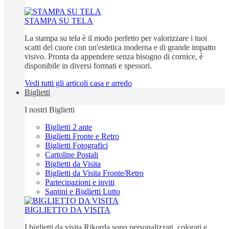
STAMPA SU TELA
La stampa su tela è il modo perfetto per valorizzare i tuoi
scatti del cuore con un'estetica moderna e di grande impatto
visivo. Pronta da appendere senza bisogno di cornice, è
disponibile in diversi formati e spessori.
Vedi tutti gli articoli casa e arredo
Biglietti
I nostri Biglietti
Biglietti 2 ante
Biglietti Fronte e Retro
Biglietti Fotografici
Cartoline Postali
Biglietti da Visita
Biglietti da Visita Fronte/Retro
Partecipazioni e inviti
Santini e Biglietti Lutto
BIGLIETTO DA VISITA
I biglietti da visita Rikorda sono personalizzati, colorati e