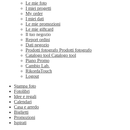
Le mie foto
I miei progetti
My order
I miei dati
Le mie promozioni
Le mie giftcard
Il tuo negozio
Report ordini
Dati negozio
Prodotti fotografo
Prodotti fotografo
Catalogo tool
Catalogo tool
Piano Promo
Cambio Lab.
RikordaTouch
Logout
Stampa foto
Fotolibri
Idee e regali
Calendari
Casa e arredo
Biglietti
Promozioni
Ispirati