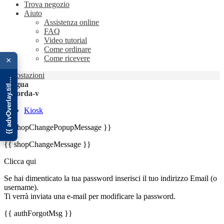
Trova negozio
Aiuto
Assistenza online
FAQ
Video tutorial
{{ advOverlay.title || 'Promo' }}
Come ordinare
Come ricevere
×
Impostazioni
Lingua
Rikorda-v
Kiosk
{{ shopChangePopupMessage }}
{{ shopChangeMessage }}
Clicca qui
Se hai dimenticato la tua password inserisci il tuo indirizzo Email (o
username).
Ti verrà inviata una e-mail per modificare la password.
{{ authForgotMsg }}