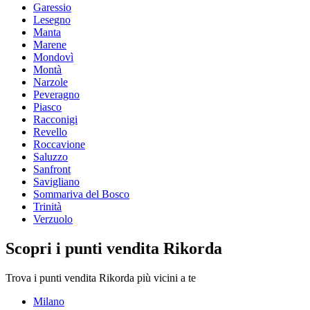
Garessio
Lesegno
Manta
Marene
Mondovì
Montà
Narzole
Peveragno
Piasco
Racconigi
Revello
Roccavione
Saluzzo
Sanfront
Savigliano
Sommariva del Bosco
Trinità
Verzuolo
Scopri i punti vendita Rikorda
Trova i punti vendita Rikorda più vicini a te
Milano