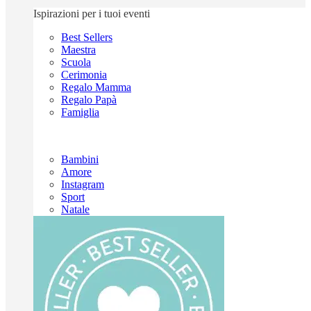
Ispirazioni per i tuoi eventi
Best Sellers
Maestra
Scuola
Cerimonia
Regalo Mamma
Regalo Papà
Famiglia
Bambini
Amore
Instagram
Sport
Natale