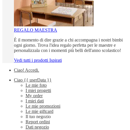
REGALO MAESTRA
È il momento di dire grazie a chi accompagna i nostri bimbi
ogni giorno. Trova l'idea regalo perfetta per le maestre e
personalizzala con i momenti più belli dell'anno scolastico!
Vedi tutti i prodotti Ispirati
Ciao!
Accedi
.
Ciao
{{ userData }}
Le mie foto
I miei progetti
My order
I miei dati
Le mie promozioni
Le mie giftcard
Il tuo negozio
Report ordini
Dati negozio