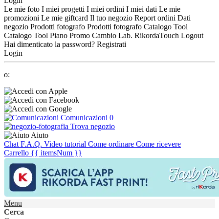
Login
Le mie foto
I miei progetti
I miei ordini
I miei dati
Le mie
promozioni
Le mie giftcard
Il tuo negozio
Report ordini
Dati
negozio
Prodotti fotografo
Prodotti fotografo
Catalogo Tool
Catalogo Tool
Piano Promo
Cambio Lab.
RikordaTouch
Logout
Hai dimenticato la password?
Registrati
Login
o:
Comunicazioni
0
Trova negozio
Aiuto
Chat
F.A.Q.
Video tutorial
Come ordinare
Come ricevere
Carrello
{{ itemsNum }}
Menu
Cerca