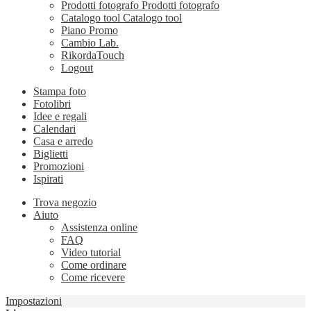
Prodotti fotografo
Prodotti fotografo
Catalogo tool
Catalogo tool
Piano Promo
Cambio Lab.
RikordaTouch
Logout
Stampa foto
Fotolibri
Idee e regali
Calendari
Casa e arredo
Biglietti
Promozioni
Ispirati
Trova negozio
Aiuto
Assistenza online
FAQ
Video tutorial
Come ordinare
Come ricevere
Impostazioni