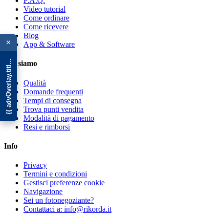
F.A.Q.
Video tutorial
Come ordinare
Come ricevere
{{ advOverlay.title || 'Promo' }}
Blog
×
App & Software
Chi siamo
Qualità
Domande frequenti
Tempi di consegna
Trova punti vendita
Modalità di pagamento
Resi e rimborsi
Info
Privacy
Termini e condizioni
Gestisci preferenze cookie
Navigazione
Sei un fotonegoziante?
Contattaci a: info@rikorda.it