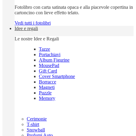
Fotolibro con carta satinata opaca e alla piacevole copertina in
cartoncino con lieve effetto telato.
Vedi tutti i fotolibri
Idee e regali
Le nostre Idee e Regali
Tazze
Portachiavi
Album Figurine
MousePad
Gift Card
Cover Smartphone
Borracce
Magneti
Puzzle
Memory
Cerimonie
T-shirt
Snowball
Profumi Auto