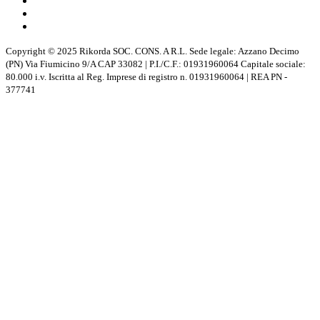
Copyright © 2025 Rikorda SOC. CONS. A R.L. Sede legale: Azzano Decimo
(PN) Via Fiumicino 9/A CAP 33082 | P.I./C.F.: 01931960064 Capitale sociale:
80.000 i.v. Iscritta al Reg. Imprese di registro n. 01931960064 | REA PN -
377741