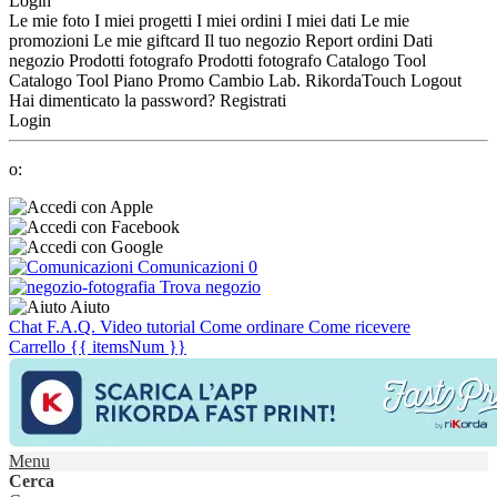
Login
Le mie foto
I miei progetti
I miei ordini
I miei dati
Le mie
promozioni
Le mie giftcard
Il tuo negozio
Report ordini
Dati
negozio
Prodotti fotografo
Prodotti fotografo
Catalogo Tool
Catalogo Tool
Piano Promo
Cambio Lab.
RikordaTouch
Logout
Hai dimenticato la password?
Registrati
Login
o:
Comunicazioni
0
Trova negozio
Aiuto
Chat
F.A.Q.
Video tutorial
Come ordinare
Come ricevere
Carrello
{{ itemsNum }}
Menu
Cerca