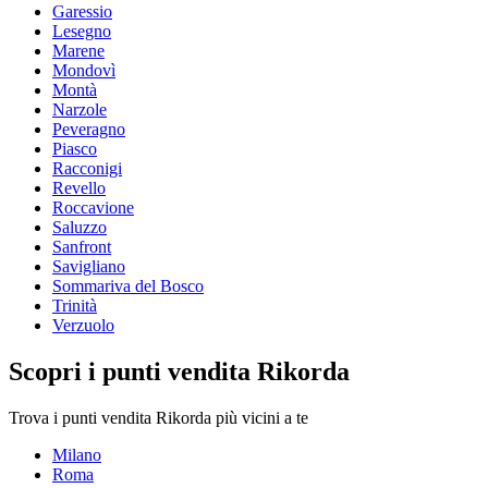
Garessio
Lesegno
Marene
Mondovì
Montà
Narzole
Peveragno
Piasco
Racconigi
Revello
Roccavione
Saluzzo
Sanfront
Savigliano
Sommariva del Bosco
Trinità
Verzuolo
Scopri i punti vendita Rikorda
Trova i punti vendita Rikorda più vicini a te
Milano
Roma