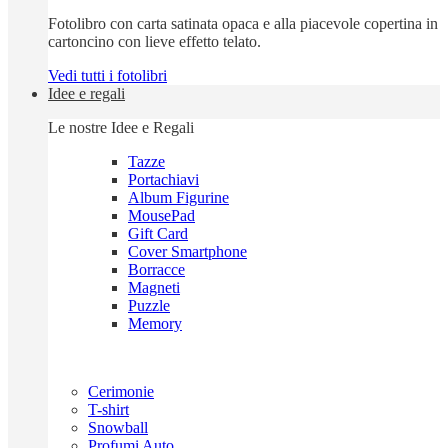
Fotolibro con carta satinata opaca e alla piacevole copertina in
cartoncino con lieve effetto telato.
Vedi tutti i fotolibri
Idee e regali
Le nostre Idee e Regali
Tazze
Portachiavi
Album Figurine
MousePad
Gift Card
Cover Smartphone
Borracce
Magneti
Puzzle
Memory
Cerimonie
T-shirt
Snowball
Profumi Auto