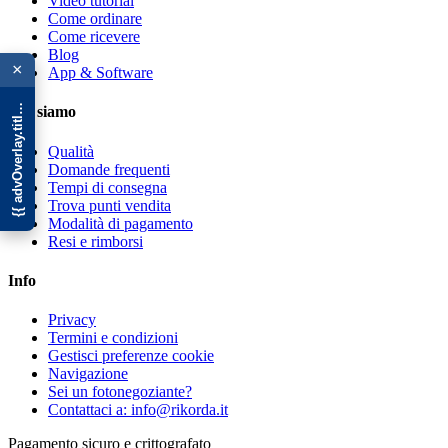
Video tutorial
Come ordinare
Come ricevere
{{ advOverlay.title || 'Promo' }}
Blog
×
App & Software
Chi siamo
Qualità
Domande frequenti
Tempi di consegna
Trova punti vendita
Modalità di pagamento
Resi e rimborsi
Info
Privacy
Termini e condizioni
Gestisci preferenze cookie
Navigazione
Sei un fotonegoziante?
Contattaci a: info@rikorda.it
Pagamento sicuro e crittografato