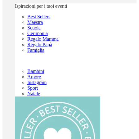
Ispirazioni per i tuoi eventi
Best Sellers
Maestra
Scuola
Cerimonia
Regalo Mamma
Regalo Papà
Famiglia
Bambini
Amore
Instagram
Sport
Natale