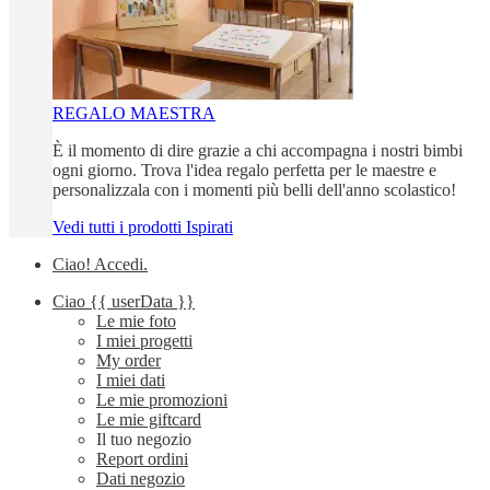
REGALO MAESTRA
È il momento di dire grazie a chi accompagna i nostri bimbi
ogni giorno. Trova l'idea regalo perfetta per le maestre e
personalizzala con i momenti più belli dell'anno scolastico!
Vedi tutti i prodotti Ispirati
Ciao!
Accedi
.
Ciao
{{ userData }}
Le mie foto
I miei progetti
My order
I miei dati
Le mie promozioni
Le mie giftcard
Il tuo negozio
Report ordini
Dati negozio