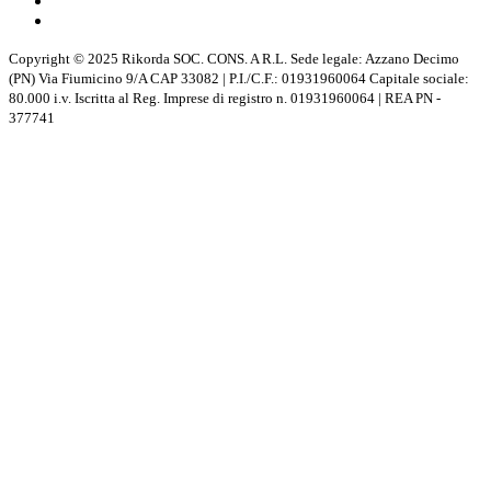
Copyright © 2025 Rikorda SOC. CONS. A R.L. Sede legale: Azzano Decimo
(PN) Via Fiumicino 9/A CAP 33082 | P.I./C.F.: 01931960064 Capitale sociale:
80.000 i.v. Iscritta al Reg. Imprese di registro n. 01931960064 | REA PN -
377741