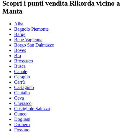
Scopri i punti vendita Rikorda vicino a
Manta
Alba
Bagnolo Piemonte
Barge
Bene Vagienna
Borgo San Dalmazzo
Boves
Bra
Brossasco
Busca
Canale
Caraglio
Carrù
Castagnito
Centallo
Ceva
Cherasco
Costigliole Saluzzo
Cuneo
Dogliani
Dronero
Fossano