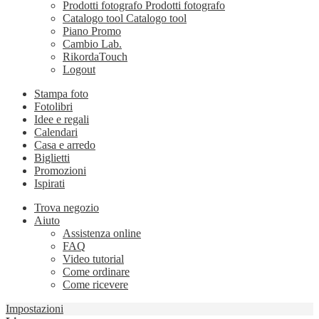
Prodotti fotografo
Prodotti fotografo
Catalogo tool
Catalogo tool
Piano Promo
Cambio Lab.
RikordaTouch
Logout
Stampa foto
Fotolibri
Idee e regali
Calendari
Casa e arredo
Biglietti
Promozioni
Ispirati
Trova negozio
Aiuto
Assistenza online
FAQ
Video tutorial
Come ordinare
Come ricevere
Impostazioni