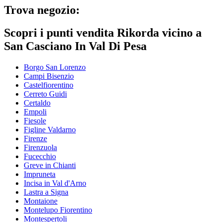
Trova negozio:
Scopri i punti vendita Rikorda vicino a
San Casciano In Val Di Pesa
Borgo San Lorenzo
Campi Bisenzio
Castelfiorentino
Cerreto Guidi
Certaldo
Empoli
Fiesole
Figline Valdarno
Firenze
Firenzuola
Fucecchio
Greve in Chianti
Impruneta
Incisa in Val d'Arno
Lastra a Signa
Montaione
Montelupo Fiorentino
Montespertoli