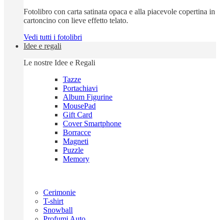
Fotolibro con carta satinata opaca e alla piacevole copertina in
cartoncino con lieve effetto telato.
Vedi tutti i fotolibri
Idee e regali
Le nostre Idee e Regali
Tazze
Portachiavi
Album Figurine
MousePad
Gift Card
Cover Smartphone
Borracce
Magneti
Puzzle
Memory
Cerimonie
T-shirt
Snowball
Profumi Auto