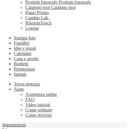
Prodotti fotografo
Prodotti fotografo
Catalogo tool
Catalogo tool
Piano Promo
Cambio Lab.
RikordaTouch
Logout
Stampa foto
Fotolibri
Idee e regali
Calendari
Casa e arredo
Biglietti
Promozioni
Ispirati
Trova negozio
Aiuto
Assistenza online
FAQ
Video tutorial
Come ordinare
Come ricevere
Impostazioni