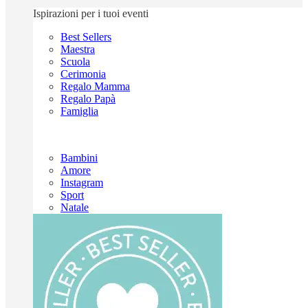
Ispirazioni per i tuoi eventi
Best Sellers
Maestra
Scuola
Cerimonia
Regalo Mamma
Regalo Papà
Famiglia
Bambini
Amore
Instagram
Sport
Natale