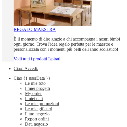
REGALO MAESTRA
È il momento di dire grazie a chi accompagna i nostri bimbi
ogni giorno. Trova l'idea regalo perfetta per le maestre e
personalizzala con i momenti più belli dell'anno scolastico!
Vedi tutti i prodotti Ispirati
Ciao!
Accedi
.
Ciao
{{ userData }}
Le mie foto
I miei progetti
My order
I miei dati
Le mie promozioni
Le mie giftcard
Il tuo negozio
Report ordini
Dati negozio