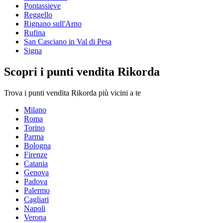
Pontassieve
Reggello
Rignano sull'Arno
Rufina
San Casciano in Val di Pesa
Signa
Scopri i punti vendita Rikorda
Trova i punti vendita Rikorda più vicini a te
Milano
Roma
Torino
Parma
Bologna
Firenze
Catania
Genova
Padova
Palermo
Cagliari
Napoli
Verona