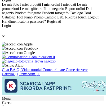
Login
Le mie foto
I miei progetti
I miei ordini
I miei dati
Le mie
promozioni
Le mie giftcard
Il tuo negozio
Report ordini
Dati
negozio
Prodotti fotografo
Prodotti fotografo
Catalogo Tool
Catalogo Tool
Piano Promo
Cambio Lab.
RikordaTouch
Logout
Hai dimenticato la password?
Registrati
Login
o:
Comunicazioni
0
Trova negozio
Aiuto
Chat
F.A.Q.
Video tutorial
Come ordinare
Come ricevere
Carrello
{{ itemsNum }}
Menu
Cerca