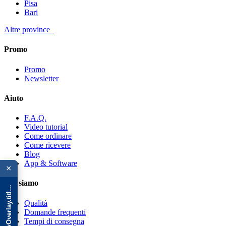
Pisa
Bari
Altre province
Promo
Promo
Newsletter
Aiuto
F.A.Q.
Video tutorial
Come ordinare
Come ricevere
{{ advOverlay.title || 'Promo' }}
Blog
App & Software
×
Chi siamo
Qualità
Domande frequenti
Tempi di consegna