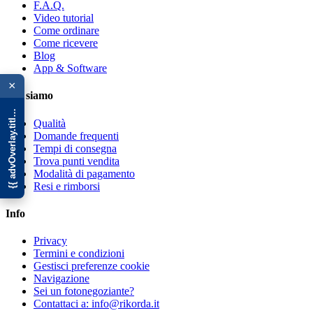
F.A.Q.
Video tutorial
Come ordinare
Come ricevere
Blog
{{ advOverlay.title || 'Promo' }}
App & Software
×
Chi siamo
Qualità
Domande frequenti
Tempi di consegna
Trova punti vendita
Modalità di pagamento
Resi e rimborsi
Info
Privacy
Termini e condizioni
Gestisci preferenze cookie
Navigazione
Sei un fotonegoziante?
Contattaci a: info@rikorda.it