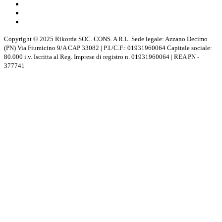
Copyright © 2025 Rikorda SOC. CONS. A R.L. Sede legale: Azzano Decimo
(PN) Via Fiumicino 9/A CAP 33082 | P.I./C.F.: 01931960064 Capitale sociale:
80.000 i.v. Iscritta al Reg. Imprese di registro n. 01931960064 | REA PN -
377741