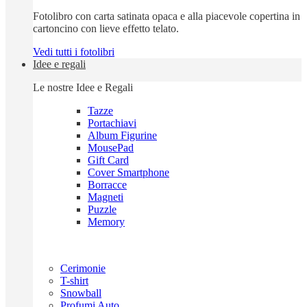
Fotolibro con carta satinata opaca e alla piacevole copertina in
cartoncino con lieve effetto telato.
Vedi tutti i fotolibri
Idee e regali
Le nostre Idee e Regali
Tazze
Portachiavi
Album Figurine
MousePad
Gift Card
Cover Smartphone
Borracce
Magneti
Puzzle
Memory
Cerimonie
T-shirt
Snowball
Profumi Auto