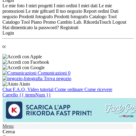
Login
Le mie foto
I miei progetti
I miei ordini
I miei dati
Le mie
promozioni
Le mie giftcard
Il tuo negozio
Report ordini
Dati
negozio
Prodotti fotografo
Prodotti fotografo
Catalogo Tool
Catalogo Tool
Piano Promo
Cambio Lab.
RikordaTouch
Logout
Hai dimenticato la password?
Registrati
Login
o:
Comunicazioni
0
Trova negozio
Aiuto
Chat
F.A.Q.
Video tutorial
Come ordinare
Come ricevere
Carrello
{{ itemsNum }}
Menu
Cerca