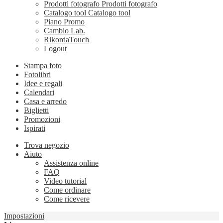
Prodotti fotografo
Prodotti fotografo
Catalogo tool
Catalogo tool
Piano Promo
Cambio Lab.
RikordaTouch
Logout
Stampa foto
Fotolibri
Idee e regali
Calendari
Casa e arredo
Biglietti
Promozioni
Ispirati
Trova negozio
Aiuto
Assistenza online
FAQ
Video tutorial
Come ordinare
Come ricevere
Impostazioni