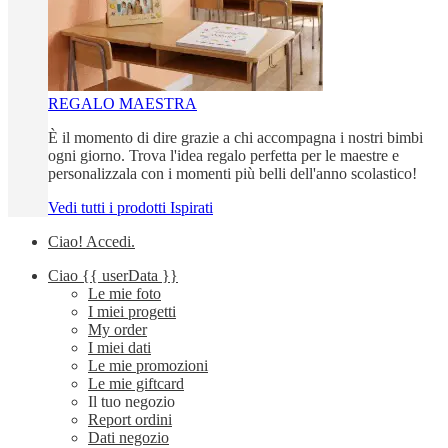
REGALO MAESTRA
È il momento di dire grazie a chi accompagna i nostri bimbi
ogni giorno. Trova l'idea regalo perfetta per le maestre e
personalizzala con i momenti più belli dell'anno scolastico!
Vedi tutti i prodotti Ispirati
Ciao!
Accedi
.
Ciao
{{ userData }}
Le mie foto
I miei progetti
My order
I miei dati
Le mie promozioni
Le mie giftcard
Il tuo negozio
Report ordini
Dati negozio