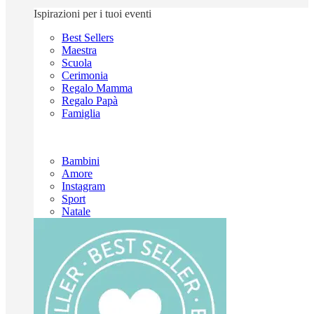
Ispirazioni per i tuoi eventi
Best Sellers
Maestra
Scuola
Cerimonia
Regalo Mamma
Regalo Papà
Famiglia
Bambini
Amore
Instagram
Sport
Natale