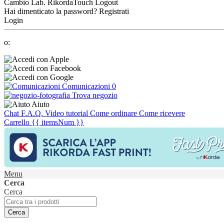
Cambio Lab.
RikordaTouch
Logout
Hai dimenticato la password?
Registrati
Login
o:
Comunicazioni
0
Trova negozio
Aiuto
Chat
F.A.Q.
Video tutorial
Come ordinare
Come ricevere
Carrello
{{ itemsNum }}
Menu
Cerca
Cerca
Cerca