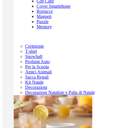
Gift Card
Cover Smartphone
Borracce
Magneti
Puzzle
Memory
Cerimonie
T-shirt
Snowball
Profumi Auto
Per la Scuola
Amici Animali
Sacca Regali
Kit Natale
Decorazioni
Decorazioni Natalizie e Palla di Natale