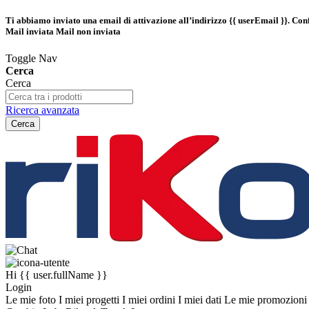
Ti abbiamo inviato una email di attivazione all’indirizzo
{{ userEmail }}
. Con
Mail inviata
Mail non inviata
Toggle Nav
Cerca
Cerca
Ricerca avanzata
Cerca
Hi
{{ user.fullName }}
Login
Le mie foto
I miei progetti
I miei ordini
I miei dati
Le mie promozion